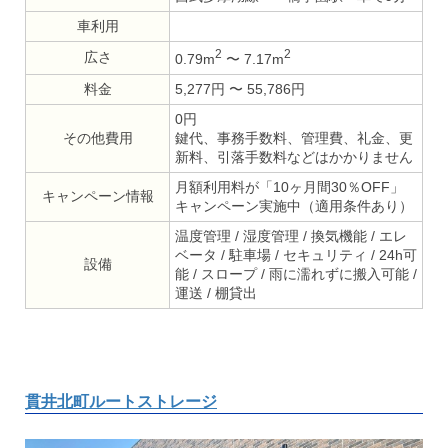
車利用
2
2
広さ
0.79m
〜 7.17m
料金
5,277円 〜 55,786円
0円
その他費用
鍵代、事務手数料、管理費、礼金、更
新料、引落手数料などはかかりません
月額利用料が「10ヶ月間30％OFF」
キャンペーン情報
キャンペーン実施中（適用条件あり）
温度管理 / 湿度管理 / 換気機能 / エレ
ベータ / 駐車場 / セキュリティ / 24h可
設備
能 / スロープ / 雨に濡れずに搬入可能 /
運送 / 棚貸出
貫井北町ルートストレージ