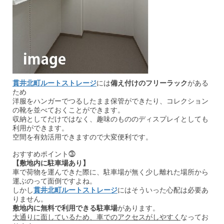
貫井北町ルートストレージ
には
備え付けのフリーラック
がある
ため
洋服をハンガーでつるしたまま保管ができたり、コレクション
の靴を並べておくことができます。
収納としてだけではなく、趣味のもののディスプレイとしても
利用ができます。
空間を有効活用できますので大変便利です。
おすすめポイント⓷
【敷地内に駐車場あり】
車で荷物を運んできた際に、駐車場が無く少し離れた場所から
運ぶのって面倒ですよね。
しかし
貫井北町ルートストレージ
にはそういった心配は必要あ
りません。
敷地内に無料で利用できる駐車場
があります。
大通りに面しているため、車でのアクセスがしやすく
なってお