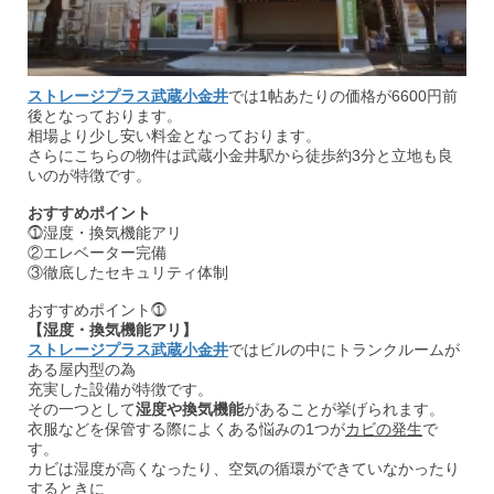
ストレージプラス武蔵小金井
では1帖あたりの価格が6600円前
後となっております。
相場より少し安い料金となっております。
さらにこちらの物件は武蔵小金井駅から徒歩約3分と立地も良
いのが特徴です。
おすすめポイント
⓵湿度・換気機能アリ
②エレベーター完備
③徹底したセキュリティ体制
おすすめポイント⓵
【湿度・換気機能アリ】
ストレージプラス武蔵小金井
ではビルの中にトランクルームが
ある屋内型の為
充実した設備が特徴です。
その一つとして
湿度や換気機能
があることが挙げられます。
衣服などを保管する際によくある悩みの1つが
カビの発生
で
す。
カビは湿度が高くなったり、空気の循環ができていなかったり
するときに