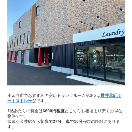
小金井市でおすすめの安いトランクルーム第3位は
貫井北町ル
ートストレージ
です。
1帖あたりの料金は
6900円程度
とこちらも相場より安くお得な
物件です。
武蔵小金井駅から
徒歩で27分
、
車で10分
程度の距離にありま
す。