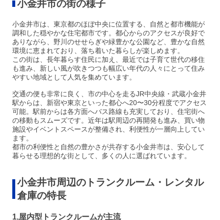
小金井市の街の様子
小金井市は、東京都のほぼ中央に位置する、自然と都市機能が
調和した穏やかな住宅都市です。都心からのアクセスが良好で
ありながら、野川のせせらぎや緑豊かな公園など、豊かな自然
環境に恵まれており、落ち着いた暮らしが楽しめます。
この街は、長年暮らす住民に加え、最近では子育て世代の移住
も進み、新しい風が吹きつつも幅広い年代の人々にとって住み
やすい地域として人気を集めています。
交通の便も非常に良く、市の中心を走るJR中央線・武蔵小金井
駅からは、新宿や東京といった都心へ20〜30分程度でアクセス
可能。駅前からは各方面へバス路線も充実しており、住宅街へ
の移動もスムーズです。近年は駅周辺の再開発も進み、買い物
施設やイベントスペースが整備され、利便性が一層向上してい
ます。
都市の利便性と自然の豊かさが共存する小金井市は、安心して
暮らせる理想的な街として、多くの人に選ばれています。
小金井市周辺のトランクルーム・レンタル
倉庫の特長
1,屋内型トランクルームが主流