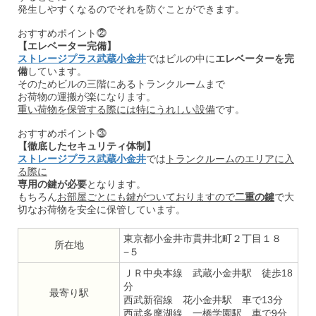
発生しやすくなるのでそれを防ぐことができます。
おすすめポイント⓶
【エレベーター完備】
ストレージプラス武蔵小金井
ではビルの中に
エレベーターを完
備
しています。
そのためビルの三階にあるトランクルームまで
お荷物の運搬が楽になります。
重い荷物を保管する際には特にうれしい設備
です。
おすすめポイント⓷
【徹底したセキュリティ体制】
ストレージプラス武蔵小金井
では
トランクルームのエリアに入
る際に
専用の鍵が必要
となります。
もちろん
お部屋ごとにも鍵がついておりますので
二重の鍵
で大
切なお荷物を安全に保管しています。
東京都小金井市貫井北町２丁目１８
所在地
−５
ＪＲ中央本線 武蔵小金井駅 徒歩18
分
最寄り駅
西武新宿線 花小金井駅 車で13分
西武多摩湖線 一橋学園駅 車で9分