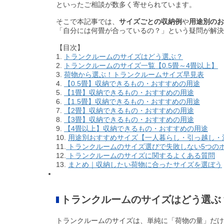
といったご相談が数多く寄せられています。
そこで本記事では、
サイズごとの収納例
や
用途別のお
「自分には何畳が合っているの？」という疑問が解決
【目次】
1.
トランクルームのサイズはどう選ぶ？
2.
トランクルームのサイズ一覧【0.5畳～4畳以上】
3.
荷物から選ぶ！トランクルームサイズ早見表
4.
【0.5畳】収納できるもの・おすすめの用途
5.
【1畳】収納できるもの・おすすめの用途
6.
【1.5畳】収納できるもの・おすすめの用途
7.
【2畳】収納できるもの・おすすめの用途
8.
【3畳】収納できるもの・おすすめの用途
9.
【4畳以上】収納できるもの・おすすめの用途
10.
用途別おすすめサイズ【一人暮らし・引っ越し・
11.
トランクルームのサイズ選びで失敗しない5つの
12.
トランクルームのサイズに関するよくある質問
13.
まとめ｜収納したい荷物に合ったサイズを選ぼう
トランクルームのサイズはどう選ぶ
トランクルームのサイズは、単純に「荷物の量」だけ