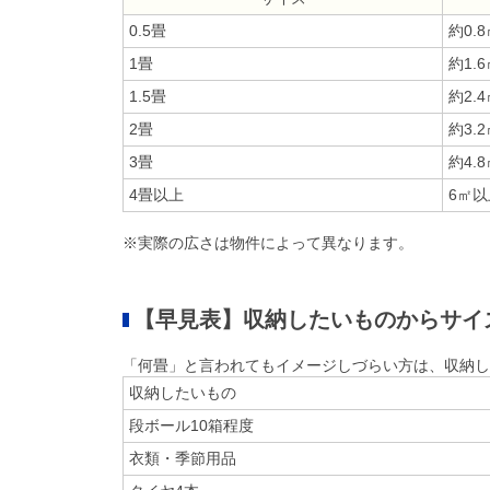
0.5畳
約0.
1畳
約1.
1.5畳
約2.
2畳
約3.
3畳
約4.
4畳以上
6㎡以
※実際の広さは物件によって異なります。
【早見表】収納したいものからサイ
「何畳」と言われてもイメージしづらい方は、収納し
収納したいもの
段ボール10箱程度
衣類・季節用品