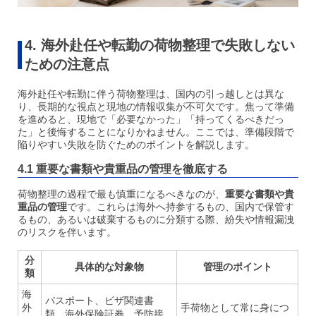
4. 海外赴任や転勤の荷物整理で失敗しない
ための注意点
海外赴任や転勤に伴う荷物整理は、国内の引っ越しとは異な
り、長期的な視点と現地の情報収集が不可欠です。焦って準備
を進めると、現地で「必要なかった」「持ってくるべきだっ
た」と後悔することになりかねません。ここでは、準備段階で
陥りやすい失敗を防ぐためのポイントを解説します。
4.1 重要な書類や貴重品の管理を徹底する
荷物整理の過程で最も慎重になるべきなのが、
重要な書類や貴
重品の管理
です。これらは海外へ持参するもの、国内で保管す
るもの、あるいは破棄するものに分類する際、紛失や情報漏洩
のリスクを伴います。
分
具体的な対象物
管理のポイント
類
海
パスポート、ビザ関連書
外
手荷物として常に身につ
類、海外保険証券、予防接