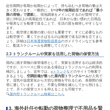
赴任期間が長期か短期かによって、持ち込むべき荷物の量は大
きく変わります。一般的に、
1〜2年の短期赴任であれば「最小
限の荷物」で渡航
し、現地調達をメインにするのが賢明です。
逆に3年以上の長期赴任であれば、日本から使い慣れた日用品
や寝具などを船便で送ることで、生活の質を維持しやすくなり
ます。
また、航空便と船便の使い分けも重要です。すぐに必要なもの
は航空便で、重くてかさばるものは船便で送る計画を立てまし
ょう。詳細は
日本海運貨物取扱業会
のガイドラインなどを参考
に、配送スケジュールを調整してください。
2.3 トランクルームや実家を活用した荷物の保管方法
国内に残す荷物の保管場所として、実家を活用するのは経済的
ですが、スペースに限りがある場合はトランクルームの利用を
検討しましょう。近年では、
eトランク
などのサイトで検索で
きるような、
空調設備が整った屋内型トランクルーム
が人気で
す。湿気や温度変化から大切な荷物を守れるため、長期間の保
管に適しています。また、不要な荷物を減らしてから預けるこ
とで、月々の保管コストを抑えることも可能です。
🔍
屋内型トランクルーム検索はこちら
3. 海外赴任や転勤の荷物整理で不用品を賢