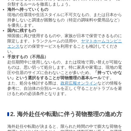
分類するルールを徹底しましょう。
海外へ持っていくもの
現地の住環境や生活スタイルに不可欠なもの、または日本から
持参しないと調達が困難なもの（特定の調味料や愛用品など）
を優先します。
国内に残すもの
帰国後に再び使用するものや、家族が日本で保管できるものに
限定します。トランクルームの活用や、
ヤマトホームコンビニ
エンス
などの保管サービスを利用することも検討してくださ
い。
手放すもの（不用品）
赴任期間中に使用しないもの、または現地で買い替えが可能な
ものは、思い切って処分します。特に家具や家電は、現地の電
圧や住居のサイズに合わないことが多いため、
「持っていかな
い」という選択をすることが荷物整理の基本ルール
です。
また、処分を検討する際は、
政府広報オンライン
などの情報を
参考に、自治体の分別ルールを正しく守ることがトラブルを避
けるための必須条件となります。
2. 海外赴任や転勤に伴う荷物整理の進め方
海外赴任や転勤が決まると、限られた時間の中で膨大な荷物を