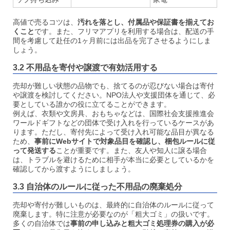
高値で売るコツは、
汚れを落とし、付属品や保証書を揃えてお
くこと
です。また、フリマアプリを利用する場合は、配送の手
間を考慮して赴任の1ヶ月前には出品を完了させるようにしま
しょう。
3.2 不用品を寄付や譲渡で有効活用する
売却が難しい状態の品物でも、捨てるのが忍びない場合は寄付
や譲渡を検討してください。NPO法人や支援団体を通じて、必
要としている誰かの役に立てることができます。
例えば、衣類や文房具、おもちゃなどは、国際社会支援推進会
ワールドギフトなどの団体で受け入れを行っているケースがあ
ります。ただし、寄付先によって受け入れ可能な品目が異なる
ため、
事前にWebサイトで対象品目を確認し、梱包ルールに従
って発送する
ことが重要です。また、友人や知人に譲る場合
は、トラブルを避けるために相手が本当に必要としているかを
確認してから渡すようにしましょう。
3.3 自治体のルールに従った不用品の廃棄処分
売却や寄付が難しいものは、最終的に自治体のルールに従って
廃棄します。特に注意が必要なのが「粗大ゴミ」の扱いです。
多くの自治体では
事前の申し込みと粗大ゴミ処理券の購入が必