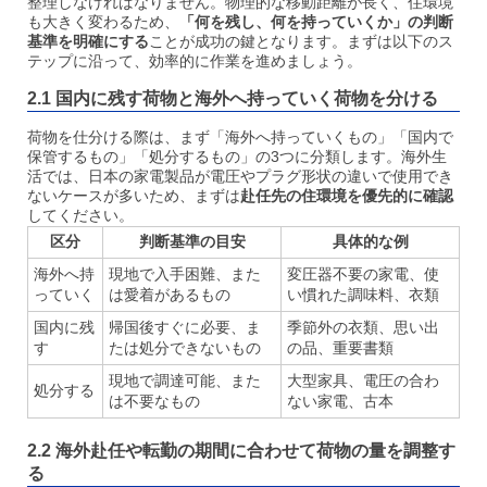
整理しなければなりません。物理的な移動距離が長く、住環境
も大きく変わるため、
「何を残し、何を持っていくか」の判断
基準を明確にする
ことが成功の鍵となります。まずは以下のス
テップに沿って、効率的に作業を進めましょう。
2.1 国内に残す荷物と海外へ持っていく荷物を分ける
荷物を仕分ける際は、まず「海外へ持っていくもの」「国内で
保管するもの」「処分するもの」の3つに分類します。海外生
活では、日本の家電製品が電圧やプラグ形状の違いで使用でき
ないケースが多いため、まずは
赴任先の住環境を優先的に確認
してください。
区分
判断基準の目安
具体的な例
海外へ持
現地で入手困難、また
変圧器不要の家電、使
っていく
は愛着があるもの
い慣れた調味料、衣類
国内に残
帰国後すぐに必要、ま
季節外の衣類、思い出
す
たは処分できないもの
の品、重要書類
現地で調達可能、また
大型家具、電圧の合わ
処分する
は不要なもの
ない家電、古本
2.2 海外赴任や転勤の期間に合わせて荷物の量を調整す
る