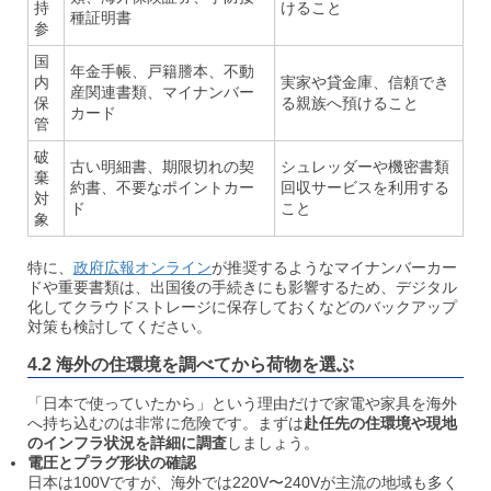
持
けること
種証明書
参
国
年金手帳、戸籍謄本、不動
内
実家や貸金庫、信頼でき
産関連書類、マイナンバー
保
る親族へ預けること
カード
管
破
古い明細書、期限切れの契
シュレッダーや機密書類
棄
約書、不要なポイントカー
回収サービスを利用する
対
ド
こと
象
特に、
政府広報オンライン
が推奨するようなマイナンバーカー
ドや重要書類は、出国後の手続きにも影響するため、デジタル
化してクラウドストレージに保存しておくなどのバックアップ
対策も検討してください。
4.2 海外の住環境を調べてから荷物を選ぶ
「日本で使っていたから」という理由だけで家電や家具を海外
へ持ち込むのは非常に危険です。まずは
赴任先の住環境や現地
のインフラ状況を詳細に調査
しましょう。
電圧とプラグ形状の確認
日本は100Vですが、海外では220V〜240Vが主流の地域も多く