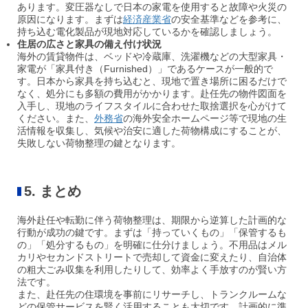
あります。変圧器なしで日本の家電を使用すると故障や火災の
原因になります。まずは
経済産業省
の安全基準などを参考に、
持ち込む電化製品が現地対応しているかを確認しましょう。
住居の広さと家具の備え付け状況
海外の賃貸物件は、ベッドや冷蔵庫、洗濯機などの大型家具・
家電が「家具付き（Furnished）」であるケースが一般的で
す。日本から家具を持ち込むと、現地で置き場所に困るだけで
なく、処分にも多額の費用がかかります。赴任先の物件図面を
入手し、現地のライフスタイルに合わせた取捨選択を心がけて
ください。また、
外務省
の海外安全ホームページ等で現地の生
活情報を収集し、気候や治安に適した荷物構成にすることが、
失敗しない荷物整理の鍵となります。
5. まとめ
海外赴任や転勤に伴う荷物整理は、期限から逆算した計画的な
行動が成功の鍵です。まずは「持っていくもの」「保管するも
の」「処分するもの」を明確に仕分けましょう。不用品はメル
カリやセカンドストリートで売却して資金に変えたり、自治体
の粗大ごみ収集を利用したりして、効率よく手放すのが賢い方
法です。
また、赴任先の住環境を事前にリサーチし、トランクルームな
どの保管サービスを賢く活用することも大切です。計画的に準