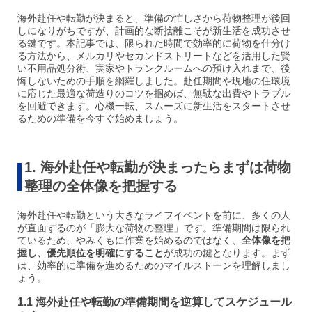
海外赴任や転勤が決まると、準備の忙しさから荷物整理が後回
しになりがちですが、計画的な断捨離こそが新生活を成功させ
る鍵です。本記事では、限られた時間で効率的に荷物を仕分け
る方法から、メルカリやセカンドストリートなどを活用した賢
い不用品処分術、実家やトランクルームへの預け入れまで、後
悔しないための手順を網羅しました。赴任期間や現地の住環境
に応じた最適な荷造りのコツを掴めば、無駄な出費やトラブル
を回避できます。心機一転、スムーズに新生活をスタートさせ
るための準備を今すぐ始めましょう。
1. 海外赴任や転勤が決まったらまずは荷物
整理の全体像を把握する
海外赴任や転勤という大きなライフイベントを前に、多くの人
が直面するのが「膨大な荷物の整理」です。準備期間は限られ
ているため、やみくもに作業を始めるのではなく、
全体像を把
握し、優先順位を明確にすること
が成功の鍵となります。まず
は、効率的に準備を進めるためのマイルストーンを理解しまし
ょう。
1.1 海外赴任や転勤の準備期間を逆算してスケジュール