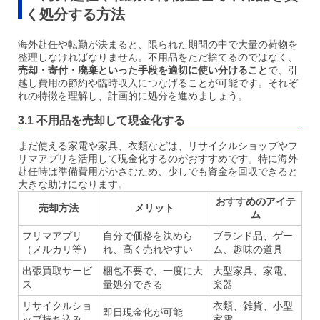
く処分する方法
海外赴任や転勤が決まると、限られた期間の中で大量の荷物を
整理しなければなりません。不用品をただ捨てるのではなく、
売却・寄付・廃棄といった手段を適切に使い分けること
で、引
越し費用の節約や臨時収入につなげることが可能です。それぞ
れの特徴を理解し、計画的に処分を進めましょう。
3.1 不用品を売却して現金化する
まだ使える家電や家具、衣類などは、リサイクルショップやフ
リマアプリを活用して現金化するのがおすすめです。特に海外
赴任時は準備費用がかさむため、少しでも資金を回収できると
大きな助けになります。
おすすめのアイテ
売却方法
メリット
ム
フリマアプリ
自分で価格を決めら
ブランド品、ゲー
（メルカリ等）
れ、高く売れやすい
ム、趣味の道具
出張買取サービ
梱包不要で、一度に大
大型家具、家電、
ス
量処分できる
楽器
リサイクルショ
衣類、雑貨、小型
即日現金化が可能
ップ持ち込み
家電