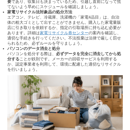
要
であり、収集日も決まっているため、引越し直前になって慌
てないよう早めにスケジュールを確認しましょう。
家電リサイクル法対象品の処分方法
エアコン、テレビ、冷蔵庫、洗濯機の「家電4品目」は、自治
体の粗大ゴミとして出すことができません。購入した家電量販
店に引き取りを依頼するか、指定の引取場所に持ち込む必要が
あります。詳細は
家電リサイクル券センター
の案内を確認し、
適切な手続きを行ってください。不法投棄は法律で厳しく罰せ
られるため、必ずルールを守りましょう。
パソコンのデータ消去と処分
パソコンを処分する際は、
必ずデータを完全に消去してから処
分する
ことが鉄則です。メーカーの回収サービスを利用する
か、認定事業者を利用して、環境に配慮した適切なリサイクル
を行いましょう。