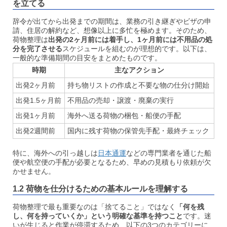
を立てる
辞令が出てから出発までの期間は、業務の引き継ぎやビザの申
請、住居の解約など、想像以上に多忙を極めます。そのため、
荷物整理は
出発の2ヶ月前には着手し、1ヶ月前には不用品の処
分を完了させる
スケジュールを組むのが理想的です。以下は、
一般的な準備期間の目安をまとめたものです。
時期
主なアクション
出発2ヶ月前
持ち物リストの作成と不要な物の仕分け開始
出発1.5ヶ月前
不用品の売却・譲渡・廃棄の実行
出発1ヶ月前
海外へ送る荷物の梱包・船便の手配
出発2週間前
国内に残す荷物の保管先手配・最終チェック
特に、海外への引っ越しは
日本通運
などの専門業者を通じた船
便や航空便の手配が必要となるため、早めの見積もり依頼が欠
かせません。
1.2 荷物を仕分けるための基本ルールを理解する
荷物整理で最も重要なのは「捨てること」ではなく
「何を残
し、何を持っていくか」という明確な基準を持つこと
です。迷
いが生じると作業が停滞するため、以下の3つのカテゴリーに