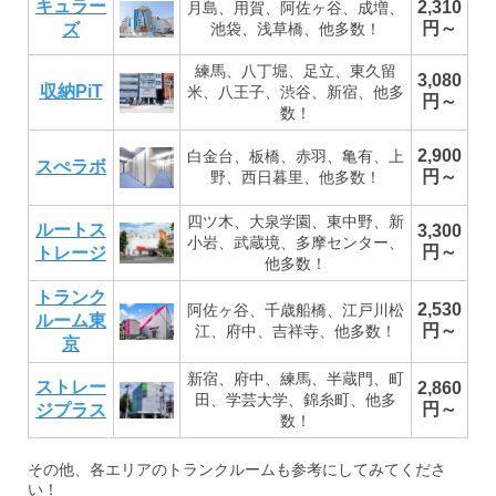
キュラー
2,310
月島、用賀、阿佐ヶ谷、成増、
円～
ズ
池袋、浅草橋、他多数！
練馬、八丁堀、足立、東久留
3,080
収納PiT
米、八王子、渋谷、新宿、他多
円～
数！
2,900
白金台、板橋、赤羽、亀有、上
スぺラボ
円～
野、西日暮里、他多数！
四ツ木、大泉学園、東中野、新
ルートス
3,300
小岩、武蔵境、多摩センター、
円～
トレージ
他多数！
トランク
2,530
阿佐ヶ谷、千歳船橋、江戸川松
ルーム東
円～
江、府中、吉祥寺、他多数！
京
新宿、府中、練馬、半蔵門、町
ストレー
2,860
田、学芸大学、錦糸町、他多
円～
ジプラス
数！
その他、各エリアのトランクルームも参考にしてみてくださ
い！