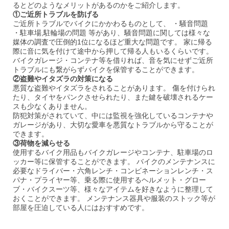
るとどのようなメリットがあるのかをご紹介します。
①ご近所トラブルを防げる
ご近所トラブルでバイクにかかわるものとして、 ・騒音問題
・駐車場,駐輪場の問題 等があり、騒音問題に関しては様々な
媒体の調査で圧倒的1位になるほど重大な問題です。 家に帰る
際に音に気を付けて途中から押して帰る人もいるくらいです。
バイクガレージ・コンテナ等を借りれば、音を気にせずご近所
トラブルにも繋がらずバイクを保管することができます。
②盗難やイタズラの対策になる
悪質な盗難やイタズラをされることがあります。 傷を付けられ
たり、タイヤをパンクさせられたり、また鍵を破壊されるケー
スも少なくありません。
防犯対策がされていて、中には監視を強化しているコンテナや
ガレージがあり、大切な愛車を悪質なトラブルから守ることが
できます。
③荷物を減らせる
使用するバイク用品もバイクガレージやコンテナ、駐車場のロ
ッカー等に保管することができます。 バイクのメンテナンスに
必要なドライバー・六角レンチ・コンビネーションレンチ・ス
パナ・プライヤー等、乗る際に使用するヘルメット・グロー
ブ・バイクスーツ等、様々なアイテムを好きなように整理して
おくことができます。 メンテナンス器具や服装のストック等が
部屋を圧迫している人にはおすすめです。