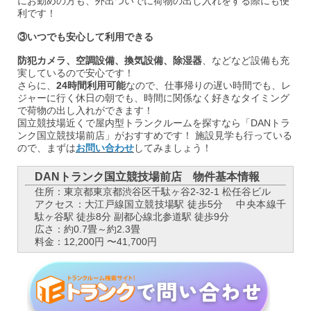
にお勤めの方も、外出ついでに荷物の出し入れをする際にも便
利です！
③いつでも安心して利用できる
防犯カメラ、空調設備、換気設備、除湿器
、などなど設備も充
実しているので安心です！
さらに、
24時間利用可能
なので、仕事帰りの遅い時間でも、レ
ジャーに行く休日の朝でも、時間に関係なく好きなタイミング
で荷物の出し入れができます！
国立競技場近くで屋内型トランクルームを探すなら「DANトラ
ンク国立競技場前店」がおすすめです！ 施設見学も行っている
ので、まずは
お問い合わせ
してみましょう！
DANトランク国立競技場前店 物件基本情報
住所：東京都東京都渋谷区千駄ヶ谷2‐32‐1 松任谷ビル
アクセス：大江戸線国立競技場駅 徒歩5分 中央本線千
駄ヶ谷駅 徒歩8分 副都心線北参道駅 徒歩9分
広さ：約0.7畳～約2.3畳
料金：12,200円 〜41,700円