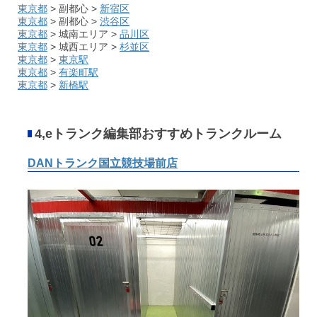
東京都
> 副都心 >
新宿区
東京都
> 副都心 >
渋谷区
東京都
> 城南エリア >
品川区
東京都
> 城西エリア >
杉並区
東京都
>
東京駅
東京都
>
有楽町駅
東京都
>
新橋駅
4,eトランク編集部おすすめトランクルーム
DANトランク国立競技場前店