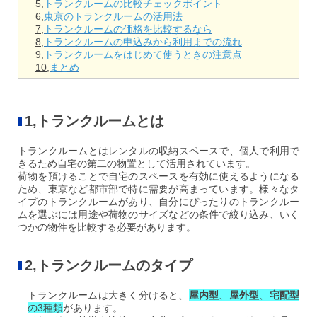
5,
トランクルームの比較チェックポイント
6,
東京のトランクルームの活用法
7,
トランクルームの価格を比較するなら
8,
トランクルームの申込みから利用までの流れ
9,
トランクルームをはじめて使うときの注意点
10,
まとめ
1,トランクルームとは
トランクルームとはレンタルの収納スペースで、個人で利用で
きるため自宅の第二の物置として活用されています。
荷物を預けることで自宅のスペースを有効に使えるようになる
ため、東京など都市部で特に需要が高まっています。様々なタ
イプのトランクルームがあり、自分にぴったりのトランクルー
ムを選ぶには用途や荷物のサイズなどの条件で絞り込み、いく
つかの物件を比較する必要があります。
2,トランクルームのタイプ
トランクルームは大きく分けると、
屋内型
、
屋外型
、
宅配型
の3種類
があります。