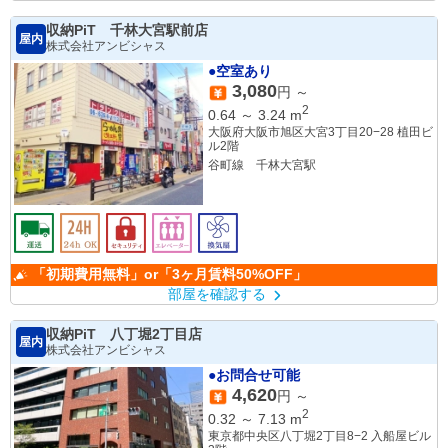
収納PiT 千林大宮駅前店
屋内
株式会社アンビシャス
●空室あり
3,080
円 ～
2
0.64
～
3.24
m
大阪府大阪市旭区大宮3丁目20−28 植田ビ
ル2階
谷町線 千林大宮駅
「初期費用無料」or「3ヶ月賃料50%OFF」
部屋を確認する
収納PiT 八丁堀2丁目店
屋内
株式会社アンビシャス
●お問合せ可能
4,620
円 ～
2
0.32
～
7.13
m
東京都中央区八丁堀2丁目8−2 入船屋ビル