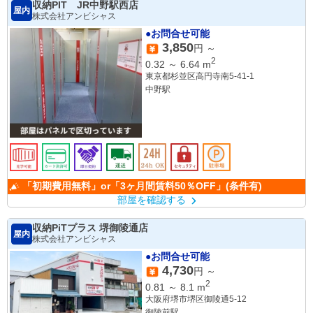
収納PIT JR中野駅西店
屋内
株式会社アンビシャス
●お問合せ可能
3,850
円 ～
2
0.32
～
6.64
m
東京都杉並区高円寺南5-41-1
中野駅
「初期費用無料」or「3ヶ月間賃料50％OFF」(条件有)
部屋を確認する
収納PiTプラス 堺御陵通店
屋内
株式会社アンビシャス
●お問合せ可能
4,730
円 ～
2
0.81
～
8.1
m
大阪府堺市堺区御陵通5-12
御陵前駅