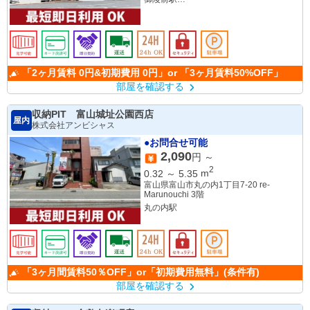
百舌鳥駅
「2ヶ月賃料 0円&初期費用 0円」or 「3ヶ月賃料50%OFF」
部屋を確認する
収納PIT 富山城址公園西店
屋内
株式会社アンビシャス
●お問合せ可能
2,090
円 ～
2
0.32
～
5.35
m
富山県富山市丸の内1丁目7-20 re-
Marunouchi 3階
丸の内駅
「3ヶ月間賃料50％OFF」or「初期費用無料」(条件有)
部屋を確認する