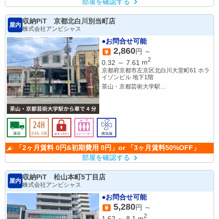
部屋を確認する
収納PiT 京都北白川別当町店
屋内
株式会社アンビシャス
●お問合せ可能
2,860
円 ～
2
0.32
～
7.61
m
京都府京都市左京区北白川大堂町61 ホラ
イゾンビル 地下1階
茶山・京都芸術大学駅
元田中駅
「2ヶ月賃料 0円&初期費用 0円」or 「3ヶ月賃料50%OFF」
部屋を確認する
収納PiT 松山本町5丁目店
屋内
株式会社アンビシャス
●お問合せ可能
5,280
円 ～
2
1.62
～
8.1
m