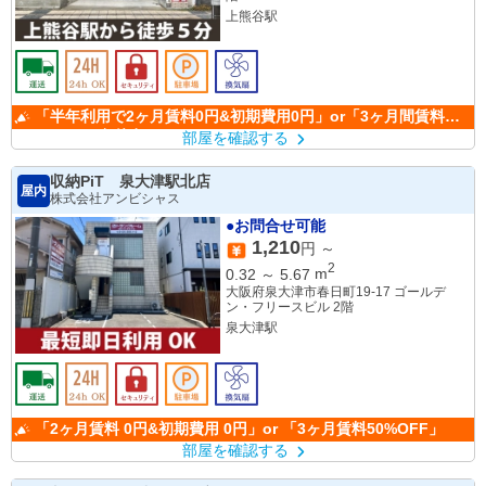
上熊谷駅
「半年利用で2ヶ月賃料0円&初期費用0円」or「3ヶ月間賃料
50％OFF」(条件有)
部屋を確認する
収納PiT 泉大津駅北店
屋内
株式会社アンビシャス
●お問合せ可能
1,210
円 ～
2
0.32
～
5.67
m
大阪府泉大津市春日町19-17 ゴールデ
ン・フリースビル 2階
泉大津駅
「2ヶ月賃料 0円&初期費用 0円」or 「3ヶ月賃料50%OFF」
部屋を確認する