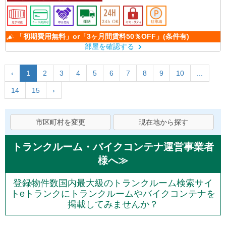
「初期費用無料」or「3ヶ月間賃料50％OFF」(条件有)
部屋を確認する
‹
1
2
3
4
5
6
7
8
9
10
...
14
15
›
市区町村を変更
現在地から探す
トランクルーム・バイクコンテナ運営事業者
様へ≫
登録物件数国内最大級のトランクルーム検索サイ
トeトランクにトランクルームやバイクコンテナを
掲載してみませんか？