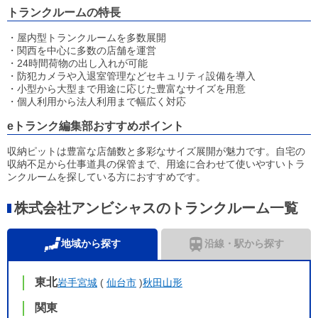
トランクルームの特長
・屋内型トランクルームを多数展開
・関西を中心に多数の店舗を運営
・24時間荷物の出し入れが可能
・防犯カメラや入退室管理などセキュリティ設備を導入
・小型から大型まで用途に応じた豊富なサイズを用意
・個人利用から法人利用まで幅広く対応
eトランク編集部おすすめポイント
収納ピットは豊富な店舗数と多彩なサイズ展開が魅力です。自宅の
収納不足から仕事道具の保管まで、用途に合わせて使いやすいトラ
ンクルームを探している方におすすめです。
株式会社アンビシャスのトランクルーム一覧
地域から探す
沿線・駅から探す
東北
岩手
宮城
(
仙台市
)
秋田
山形
関東