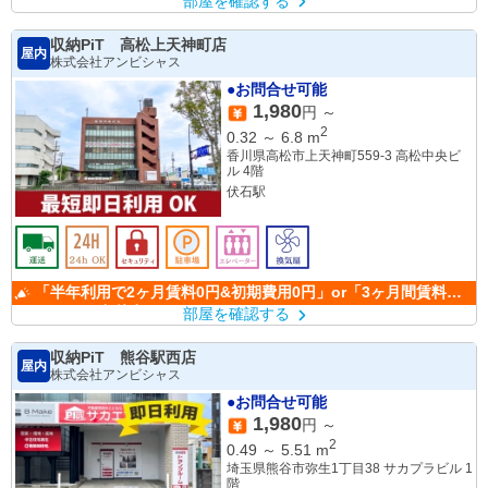
部屋を確認する
収納PiT 高松上天神町店
屋内
株式会社アンビシャス
●お問合せ可能
1,980
円 ～
2
0.32
～
6.8
m
香川県高松市上天神町559-3 高松中央ビ
ル 4階
伏石駅
「半年利用で2ヶ月賃料0円&初期費用0円」or「3ヶ月間賃料
50％OFF」(条件有)
部屋を確認する
収納PiT 熊谷駅西店
屋内
株式会社アンビシャス
●お問合せ可能
1,980
円 ～
2
0.49
～
5.51
m
埼玉県熊谷市弥生1丁目38 サカプラビル 1
階