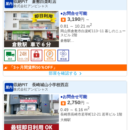
収納PiT 倉敷白楽町店
屋内
株式会社アンビシャス
●お問合せ可能
3,190
円 ～
2
0.81
～
10.21
m
岡山県倉敷市白楽町113−11 暮しのニュー
スビル 2階
倉敷駅
倉敷市駅
「3ヶ月間賃料50％OFF」
部屋を確認する
収納PIT 長崎城山小学校西店
屋内
株式会社アンビシャス
●お問合せ可能
2,750
円 ～
2
0.49
～
6.16
m
長崎県長崎市若草町12-21 若草ビル 1階
大橋駅