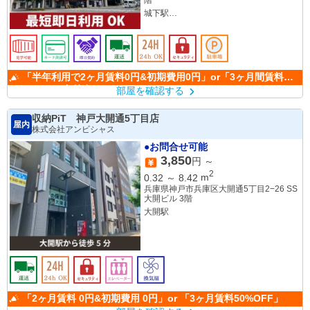
城下駅
岡山駅
「半年利用で2ヶ月賃料0円&初期費用0円」or「3ヶ月間賃料
50％OFF」(条件有)
部屋を確認する
収納PiT 神戸大開通5丁目店
屋内
株式会社アンビシャス
●お問合せ可能
3,850
円 ～
2
0.32
～
8.42
m
兵庫県神戸市兵庫区大開通5丁目2−26 SS
大開ビル 3階
大開駅
「2ヶ月賃料 0円&初期費用 0円」or 「3ヶ月賃料50%OFF」