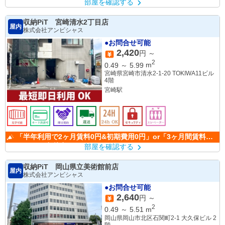
部屋を確認する
収納PiT 宮崎清水2丁目店
屋内
株式会社アンビシャス
●お問合せ可能
2,420
円 ～
2
0.49
～
5.99
m
宮崎県宮崎市清水2-1-20 TOKIWA11ビル
4階
宮崎駅
「半年利用で2ヶ月賃料0円&初期費用0円」or「3ヶ月間賃料
50％OFF」(条件有)
部屋を確認する
収納PiT 岡山県立美術館前店
屋内
株式会社アンビシャス
●お問合せ可能
2,640
円 ～
2
0.49
～
5.51
m
岡山県岡山市北区石関町2-1 大久保ビル 2
階