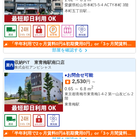
愛媛県松山市本町5-5-4 ACTY本町 3階
本町五丁目駅
古町駅
「半年利用で2ヶ月賃料0円&初期費用0円」or「3ヶ月間賃料
50％OFF」(条件有)
部屋を確認する
収納PiT 東青梅駅南口店
屋内
株式会社アンビシャス
●お問合せ可能
2,530
円 ～
2
0.65
～
6.8
m
東京都青梅市東青梅1-4-2 第一山友ビル 2
階
東青梅駅
「半年利用で2ヶ月賃料0円&初期費用0円」or「3ヶ月間賃料
50％OFF」(条件有)