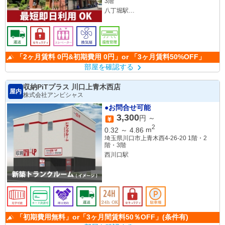
3階
八丁堀駅
宝町駅
「2ヶ月賃料 0円&初期費用 0円」or 「3ヶ月賃料50%OFF」
部屋を確認する
収納PiTプラス 川口上青木西店
屋内
株式会社アンビシャス
●お問合せ可能
3,300
円 ～
2
0.32
～
4.86
m
埼玉県川口市上青木西4-26-20 1階・2
階・3階
西川口駅
「初期費用無料」or「3ヶ月間賃料50％OFF」(条件有)