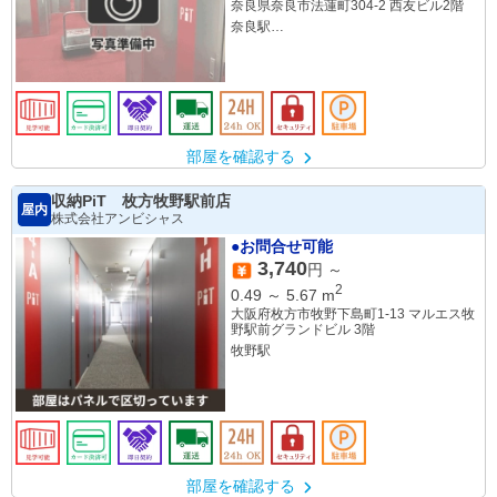
奈良県奈良市法蓮町304-2 西友ビル2階
奈良駅
JR奈良駅
新大宮駅
部屋を確認する
収納PiT 枚方牧野駅前店
屋内
株式会社アンビシャス
●お問合せ可能
3,740
円 ～
2
0.49
～
5.67
m
大阪府枚方市牧野下島町1-13 マルエス牧
野駅前グランドビル 3階
牧野駅
部屋を確認する