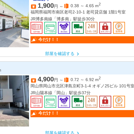
1,900
2
0.38
～
4.65
m
円 ～
福岡県福岡市南区老司2-10-1 老司貸店舗 1階1号室
JR博多南線「博多南」駅徒歩30分
今だけ！！
部屋を確認する
n
4,900
2
0.72
～
6.92
m
円 ～
岡山県岡山市北区津島京町3-1-4 オギノ25ビル 101号
JR山陽本線「岡山」駅徒歩37分
今だけ！！
部屋を確認する