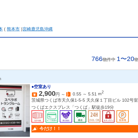
本
(
熊本市
)
宮崎
鹿児島
沖縄
766
1〜20
物件中
n
●空室あり
2,900
2
0.55
～
5.51
m
円 ～
茨城県つくば市天久保1-5-5 天久保１丁目ビル 102号室
つくばエクスプレス「つくば」駅徒歩19分
今だけ！！