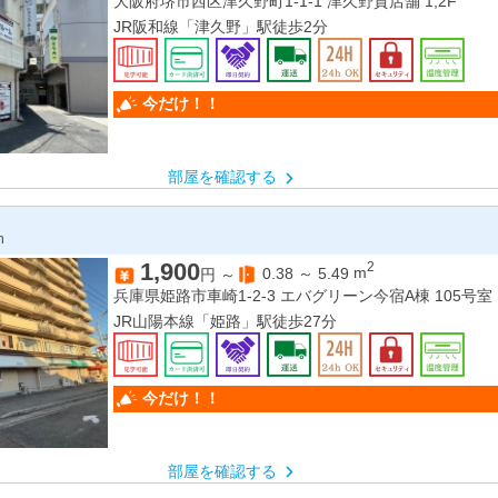
大阪府堺市西区津久野町1-1-1 津久野貸店舗 1,2F
JR阪和線「津久野」駅徒歩2分
今だけ！！
部屋を確認する
n
1,900
2
0.38
～
5.49
m
円 ～
兵庫県姫路市車崎1-2-3 エバグリーン今宿A棟 105号室
JR山陽本線「姫路」駅徒歩27分
今だけ！！
部屋を確認する