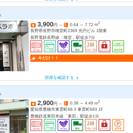
n
3,900
2
0.64
～
7.72
m
円 ～
長野県長野市権堂町2369 光円ビル 1階東
長野電鉄長野線「権堂」駅徒歩7分
今だけ！！
部屋を確認する
n
2,900
2
0.38
～
4.49
m
円 ～
愛知県豊橋市東雲町68-3 東雲町683 1F
豊橋鉄道東田本線「東田」駅徒歩1分