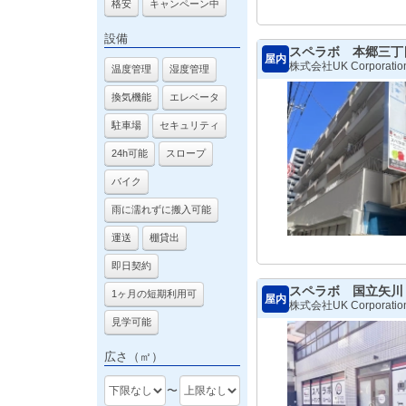
格安
キャンペーン中
設備
スペラボ 本郷三丁
屋内
株式会社UK Corporatio
温度管理
湿度管理
換気機能
エレベータ
駐車場
セキュリティ
24h可能
スロープ
バイク
雨に濡れずに搬入可能
運送
棚貸出
即日契約
スペラボ 国立矢川
1ヶ月の短期利用可
屋内
株式会社UK Corporatio
見学可能
広さ（㎡）
〜