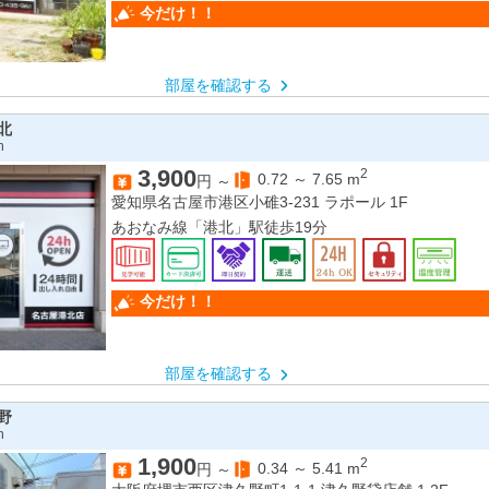
今だけ！！
部屋を確認する
北
n
3,900
2
0.72
～
7.65
m
円 ～
愛知県名古屋市港区小碓3-231 ラポール 1F
あおなみ線「港北」駅徒歩19分
今だけ！！
部屋を確認する
野
n
1,900
2
0.34
～
5.41
m
円 ～