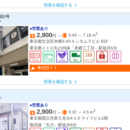
部屋を確認する
目2号
n
●空室あり
2,900
2
0.43
～
7.18
m
円 ～
東京都文京区本郷3-43-4 シモムラビル B1F
東京都メトロ丸の内線「本郷三丁目」駅徒歩5分
今だけ！！
部屋を確認する
n
●空室あり
2,900
2
0.32
～
4.5
m
円 ～
東京都国立市富士見台4-1-5 ライフビル1階
南武線「矢川」駅徒歩6分