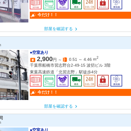
今だけ！！
部屋を確認する
n
●空室あり
2,900
2
0.51
～
4.46
m
円 ～
千葉県船橋市習志野台2-49-15 波切ビル 3階
東葉高速鉄道「北習志野」駅徒歩4分
今だけ！！
部屋を確認する
司
n
●空室あり