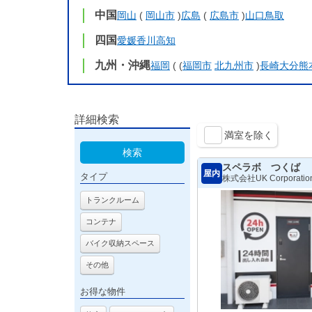
中国
岡山
(
岡山市
)
広島
(
広島市
)
山口
鳥取
四国
愛媛
香川
高知
九州・沖縄
福岡
( (
福岡市
北九州市
)
長崎
大分
熊
詳細検索
満室を除く
検索
スペラボ つくば
屋内
タイプ
株式会社UK Corporatio
トランクルーム
コンテナ
バイク収納スペース
その他
お得な物件