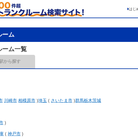
はじ
クルーム
クルーム一覧
駅から探す
市
川崎市
相模原市
)
埼玉
(
さいたま市
)
群馬
栃木
茨城
市
)
庫
(
神戸市
)