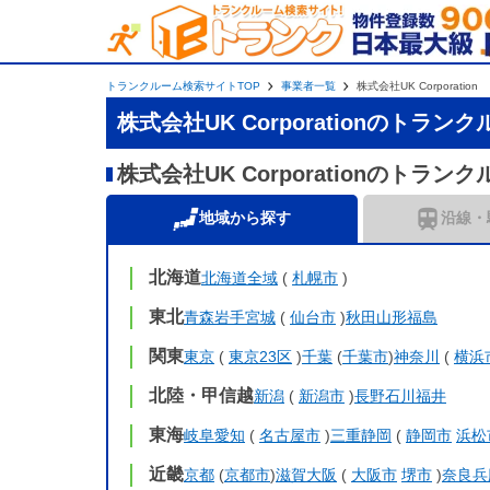
トランクルーム検索サイトTOP
事業者一覧
株式会社UK Corporation
株式会社UK Corporationのトラン
株式会社UK Corporationのトラン
地域から探す
沿線・
北海道
北海道全域
(
札幌市
)
東北
青森
岩手
宮城
(
仙台市
)
秋田
山形
福島
関東
東京
(
東京23区
)
千葉
(
千葉市
)
神奈川
(
横浜
北陸・甲信越
新潟
(
新潟市
)
長野
石川
福井
東海
岐阜
愛知
(
名古屋市
)
三重
静岡
(
静岡市
浜松
近畿
京都
(
京都市
)
滋賀
大阪
(
大阪市
堺市
)
奈良
兵