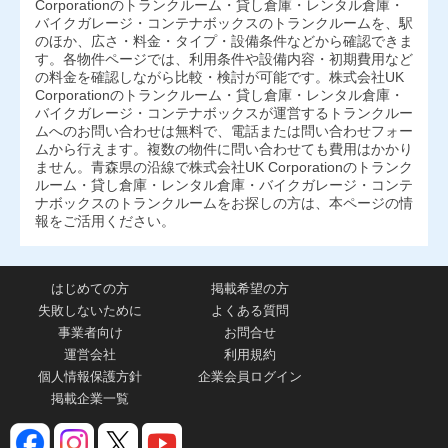
Corporationのトランクルーム・貸し倉庫・レンタル倉庫・
バイクガレージ・コンテナボックスのトランクルームを、駅
のほか、広さ・料金・タイプ・設備条件などから確認できま
す。各物件ページでは、利用条件や設備内容・初期費用など
の料金を確認しながら比較・検討が可能です。株式会社UK
Corporationのトランクルーム・貸し倉庫・レンタル倉庫・
バイクガレージ・コンテナボックスが運営するトランクルー
ムへのお問い合わせは無料で、電話または問い合わせフォー
ムから行えます。複数の物件に問い合わせても費用はかかり
ません。青森県の沿線で株式会社UK Corporationのトランク
ルーム・貸し倉庫・レンタル倉庫・バイクガレージ・コンテ
ナボックスのトランクルームをお探しの方は、本ページの情
報をご活用ください。
はじめての方
掲載希望の方
失敗しないために
よくある質問
事業者向け
お問合せ
運営会社
利用規約
個人情報保護方針
企業会員ログイン
掲載企業一覧