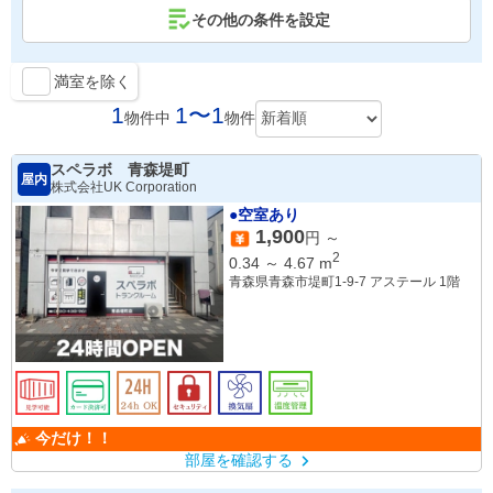
その他の条件を設定
満室を除く
1
1〜1
物件中
物件
スペラボ 青森堤町
屋内
株式会社UK Corporation
●空室あり
1,900
円 ～
2
0.34
～
4.67
m
青森県青森市堤町1-9-7 アステール 1階
今だけ！！
部屋を確認する