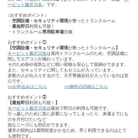
ーピット藤沢川名
』です。
↓おすすめポイント↓
・
空調設備・
セキュリティ環境
が整ったトランクルーム
・
最短即日
利用も可能！
・トランクルーム
専用駐車場
完備
おすすめポイント⓵
【空調設備・
セキュリティ環境
が整ったトランクルーム
】
キーピット藤沢川名
は屋内トランクルームのため、空調設備に
関してエアコンが備わっています。
そのため熱や湿気などに弱い荷物も安心して収納ができます。
また、セキュリティに関してもセコムが入っています。
多数の人が出入りするので、大手警備会社が入っているのは安
心です。
>>お申込みはこちら
>>物件の詳細はこちら
おすすめポイント⓶
【最短即日
利用も可能！
】
キーピット藤沢川名
は最短で即日の利用も可能です。
引っ越しのために急に必要になってしまったり、来週までにも
のを片付けたいなど
急なニーズにも対応ができます。
通常の契約は1週間程度かかるため、早く利用できるのはとて
も便利です。