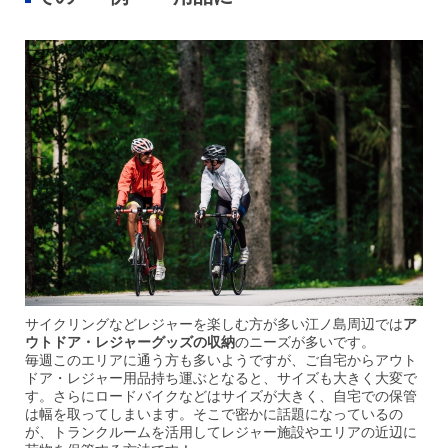
サイクリングなどレジャーを楽しむ方が多い江ノ島周辺では
ア
ウトドア・レジャーグッズの収納
のニーズが多いです。
毎週このエリアに通う方も多いようですが、ご自宅からアウト
ドア・レジャー用品持ち運ぶとなると、サイズも大きく大変で
す。さらにロードバイクなどはサイズが大きく、自宅での保管
は幅を取ってしまいます。そこで密かに話題になっているの
が、トランクルームを活用してレジャー施設やエリアの近辺に