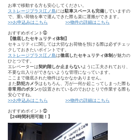
お車で移動する方も安心してください。
ストレージプラス江ノ島
には
駐車スペースも完備
していますの
で、重い荷物を車で運んできた際も楽に運搬ができます。
>>お申込みはこちら
>>物件の詳細はこちら
おすすめポイント⓸
【徹底したセキュリティ体制】
セキュリティに関しては大切なお荷物を預ける際は必ずチェッ
クしておきたいポイントです。
ストレージプラス江ノ島
は
徹底したセキュリティ体制
が魅力の
ひとつです。
エレベーターは
契約階しか止まらない
ように工夫されており、
不要な出入りができないような管理になっています。
ここまで徹底された物件はなかなかありません。
また
防犯カメラ
はもちろん、万が一何か起こってしまった際も
非常用のボタン
が設置されているのでおひとりで作業する際も
安心ですね。
>>お申込みはこちら
>>物件の詳細はこちら
おすすめポイント⓹
【24時間利用可能！】