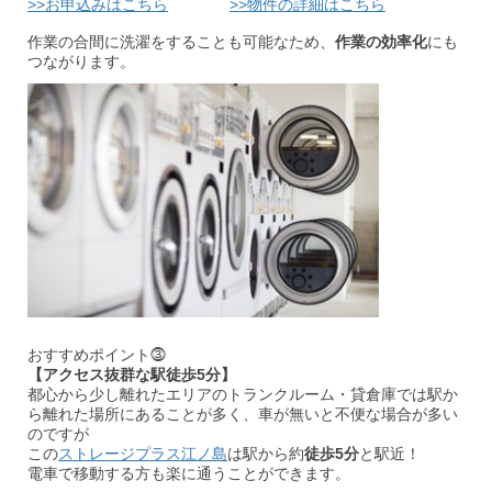
>>お申込みはこちら
>>物件の詳細はこちら
作業の合間に洗濯をすることも可能なため、
作業の効率化
にも
つながります。
おすすめポイント⓷
【アクセス抜群な駅徒歩5分】
都心から少し離れたエリアのトランクルーム・貸倉庫では駅か
ら離れた場所にあることが多く、車が無いと不便な場合が多い
のですが
この
ストレージプラス江ノ島
は駅から約
徒歩5
分
と駅近！
電車で移動する方も楽に通うことができます。