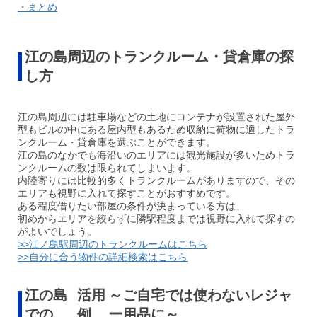
・まとめ
江の島周辺のトランクルーム・貸倉庫の探
し方
江の島周辺には駐車場などの土地にコンテナが設置された屋外
型もビルの中にある屋内型もあるため収納に荷物に適したトラ
ンクルーム・貸倉庫を選ぶことができます。
江の島のなかでも海沿いのエリアには観光施設が多いためトラ
ンクルームの数は限られてしまいます。
内陸寄りには比較的多くトランクルームがありますので、その
エリアも視野に入れて探すことがおすすめです。
ある程度借りたい部屋の条件が決まっている方は、
初めからエリアを絞らずに隣駅程度までは視野に入れて探すの
がよいでしょう。
>>江ノ島駅周辺のトランクルームはこちら
>>自分に合う物件の詳細検索はこちら
江の島
活用
～ご自宅では使わないレジャ
での
例
ー用品に～