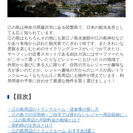
江の島は神奈川県藤沢市にある陸繋島で、日本の観光名所とし
ても広く知られています。
江の島はもちろんその他にも新江ノ島水族館や江の島神社など
があり各地から訪れた観光客でにぎわう街です。またきれいな
景観を楽しむためのサイクリングコースがいくつかできたり、
サーフィンの定番スポットである由比ガ浜にはサーファーたち
がこぞって通っていたりなどレジャーにもぴったりの地域で、
外部から遊びに来る人に限らず、住民の方もレジャーが趣味な
方が多いのだとか。レジャー趣味の方からのニーズが高いトラ
ンクルーム！もちろん江ノ島周辺にも物件が増えています。利
用用途や予算に合わせて最適な物件を賢く選びましょう！
【目次】
・江の島周辺のトランクルーム・貸倉庫の探し方
・江の島での活用例～ご自宅では使わないレジャー用品収納に～
・江の島周辺の月額料金の相場とは？
・契約時の注意点とは？
・江の島周辺のトランクルーム おすすめ3選！