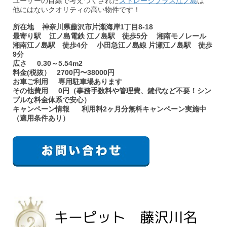
ユーザーの目線で考えつくされた
ストレージプラス江ノ島
は
他にはないクオリティの高い物件です！
所在地 神奈川県藤沢市片瀬海岸1丁目8-18
最寄り駅 江ノ島電鉄 江ノ島駅 徒歩5分 湘南モノレール
湘南江ノ島駅 徒歩4分 小田急江ノ島線 片瀬江ノ島駅 徒歩
9分
広さ 0.30～5.54m2
料金(税抜） 2700円〜38000円
お車ご利用 専用駐車場あります
その他費用 0円（事務手数料や管理費、鍵代など不要！シン
プルな料金体系で安心）
キャンペーン情報 利用料2ヶ月分無料キャンペーン実施中
（適用条件あり）