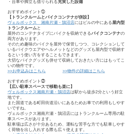
・台車や脚立も借りられる
充実した設備
おすすめポイント⓵
【トランクルームとバイクコンテナが併設】
ヴェルボックス 湘南片瀬・鵠沼店
にはビルの中にある
屋内型
トランクルーム
と
屋外のコンテナタイプにバイクを収納できる
バイクコンテナ
の
両方があります。
そのため趣味のバイクを屋外で保管しつつ、コレクションして
いるバイクウエアやヘルメットなどのグッズも屋内型で収納す
るという使い方をすることもできます。
大切なバイクグッズも併せて収納しておきたい方にはもってこ
いの物件です。
>>お申込みはこちら
>>物件の詳細はこちら
おすすめポイント⓶
【広い駐車スペースで移動も楽に】
ヴェルボックス湘南片瀬・鵠沼店
は駅から徒歩2分という好立
地です。
また国道である町田街道沿いにあるためお車での利用もしやす
いですね。
ヴェルボックス湘南片瀬・鵠沼店にはトランクルーム専用の駐
車スペースがあります。
駐車場は広さが十分あるため、運転な苦手な方でも駐車しやす
く荷物を出し入れする際も広々使えます。