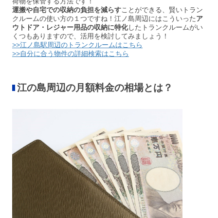
荷物を保管する方法です！
運搬や自宅での収納の負担を減らす
ことができる、賢いトラン
クルームの使い方の１つですね！江ノ島周辺にはこういった
ア
ウトドア・レジャー用品の収納に特化
したトランクルームがい
くつもありますので、活用を検討してみましょう！
>>江ノ島駅周辺のトランクルームはこちら
>>自分に合う物件の詳細検索はこちら
江の島周辺の
月額料金の相場
とは？