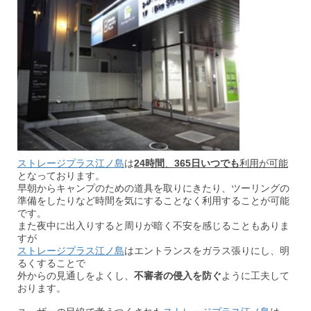
ストレージプラス江ノ島
は
24
時間
、
365
日いつでも
利用が可能
となっております。
早朝からキャンプのための道具を取りにきたり、ツーリングの
準備をしたりなど時間を気にすることなく利用することが可能
です。
また夜中に出入りすると周りが暗く不安を感じることもありま
すが
ストレージプラス江ノ島
はエントランスをガラス張りにし、明
るくすることで
外からの見通しをよくし、
不審者の侵入を防ぐ
ように工夫して
おります。