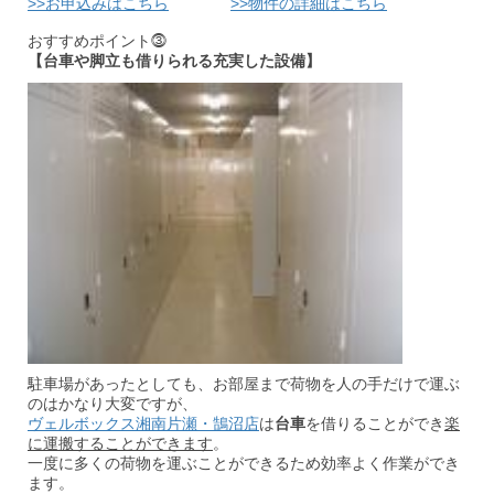
>>お申込みはこちら
>>物件の詳細はこちら
おすすめポイント⓷
【台車や脚立も借りられる充実した設備】
駐車場があったとしても、お部屋まで荷物を人の手だけで運ぶ
のはかなり大変ですが、
ヴェルボックス湘南片瀬・鵠沼店
は
台車
を借りることができ
楽
に運搬することができます
。
一度に多くの荷物を運ぶことができるため効率よく作業ができ
ます。