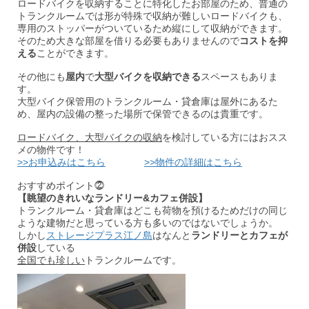
ロードバイクを収納することに特化したお部屋のため、普通の
トランクルームでは形が特殊で収納が難しいロードバイクも、
専用のストッパーがついているため縦にして収納ができます。
そのため大きな部屋を借りる必要もありませんので
コストを抑
える
ことができます。
その他にも
屋内
で
大型バイクを収納できる
スペースもありま
す。
大型バイク保管用のトランクルーム・貸倉庫は屋外にあるた
め、屋内の設備の整った場所で保管できるのは貴重です。
ロードバイク、大型バイクの収納
を検討している方にはおスス
メの物件です！
>>お申込みはこちら
>>物件の詳細はこちら
おすすめポイント⓶
【眺望のきれいなランドリー&カフェ併設】
トランクルーム・貸倉庫はどこも荷物を預けるためだけの同じ
ような建物だと思っている方も多いのではないでしょうか。
しかし
ストレージプラス江ノ島
はなんと
ランドリーとカフェが
併設
している
全国でも珍しい
トランクルームです。