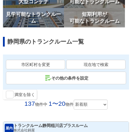
大型コンテナ
可能なトランクルーム
見学可能なトランクルー
短期利用が
ム
可能なトランクルーム
静岡県のトランクルーム一覧
市区町村を変更
現在地で検索
その他の条件を設定
満室を除く
137
1〜20
物件中
物件
トランクルーム静岡稲川店プラスルーム
屋内
株式会社錦屋