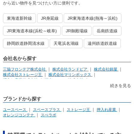
から近い物件を見つけたい方に便利です。
東海道新幹線
JR身延線
JR東海道本線(熱海～浜松)
JR東海道本線(浜松～岐阜)
JR御殿場線
岳南鉄道線
静岡鉄道静岡清水線
天竜浜名湖線
遠州鉄道鉄道線
会社名から探す
三協フロンテア株式会社
株式会社ランドピア
株式会社錦屋
株式会社ストレージ王
株式会社マリンボックス
押入れ産業株式会社
湘南レーベル株式会社
アパルトマンホールディングス株式会社
株式会社アドマット
続きを見る
イナバクリエイト株式会社
株式会社アンビシャス
株式会社 トーリク
株式会社パルマ
株式会社UK Corporation
ブランドから探す
株式会社NORTH SIDE
中日本バンリース株式会社
望月謙太
株式会社DTS
ユースペース
スペースプラス
ストレージ王
押入れ産業
オレンジコンテナ
スぺラボ