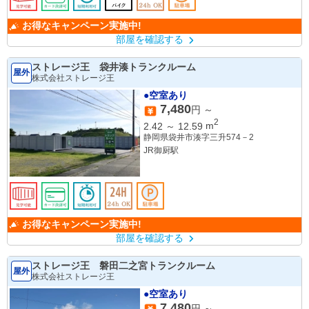
お得なキャンペーン実施中!
部屋を確認する
ストレージ王 袋井湊トランクルーム
屋外
株式会社ストレージ王
●空室あり
7,480
円 ～
2
2.42
～
12.59
m
静岡県袋井市湊字三升574－2
JR御厨駅
お得なキャンペーン実施中!
部屋を確認する
ストレージ王 磐田二之宮トランクルーム
屋外
株式会社ストレージ王
●空室あり
7,480
円 ～