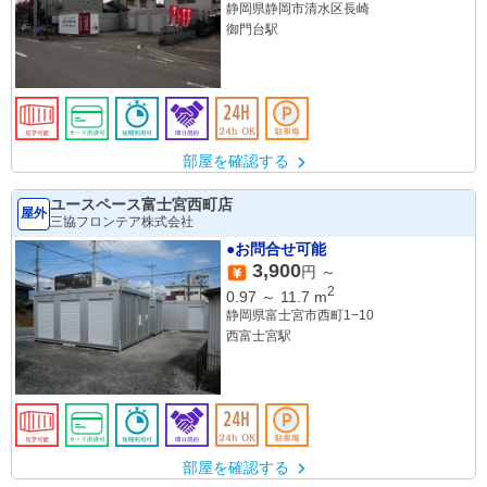
静岡県静岡市清水区長崎
御門台駅
部屋を確認する
ユースペース富士宮西町店
屋外
三協フロンテア株式会社
●お問合せ可能
3,900
円 ～
2
0.97
～
11.7
m
静岡県富士宮市西町1−10
西富士宮駅
部屋を確認する