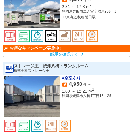
2
2.31
～
17.8
m
静岡県磐田市二之宮字沼原399－1
JR東海道本線 磐田駅
お得なキャンペーン実施中!
部屋を確認する
ストレージ王 焼津八楠トランクルーム
屋外
株式会社ストレージ王
●空室あり
4,950
円 ～
2
1.89
～
12.21
m
静岡県焼津市八楠4丁目15－25