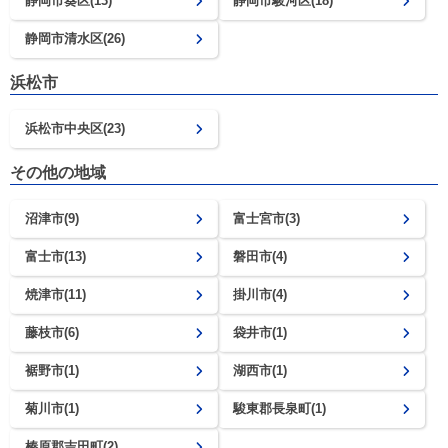
静岡市葵区(13)
静岡市駿河区(18)
静岡市清水区(26)
浜松市
浜松市中央区(23)
その他の地域
沼津市(9)
富士宮市(3)
富士市(13)
磐田市(4)
焼津市(11)
掛川市(4)
藤枝市(6)
袋井市(1)
裾野市(1)
湖西市(1)
菊川市(1)
駿東郡長泉町(1)
榛原郡吉田町(2)