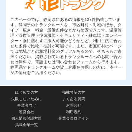
このページでは、静岡県にあるの情報を137件掲載していま
す。静岡県のトランクルームを、市区町村・町域のほか、タ
イプ・広さ・料金・設備条件などから検索できます。温度管
理・湿度管理・換気機能・セキュリティ・駐車場・エレベー
ター・雨に濡れずに搬入可能かどうかなど、利用目的に合わ
せた条件で比較・検討が可能です。また、市区町村のページ
では地域ごとの相場料金のグラフがあるので、そちらもご参
照ください。掲載されているトランクルームへのお問い合わ
せは無料で、電話または問い合わせフォームから行えます。
静岡県でトランクルームや貸し倉庫をお探しの方は、本ペー
ジの情報をご活用ください。
はじめての方
掲載希望の方
失敗しないために
よくある質問
事業者向け
お問合せ
運営会社
利用規約
個人情報保護方針
企業会員ログイン
掲載企業一覧