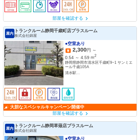
部屋を確認する
トランクルーム静岡千歳町店プラスルーム
屋内
株式会社錦屋
●空室あり
2,300
円 ～
2
0.54
～
4.59
m
静岡県静岡市清水区千歳町9−1 サンミエ
ール千歳105A
清水駅
入江岡
大胆なスペシャルキャンペーン開催中
部屋を確認する
トランクルーム静岡草薙店プラスルーム
屋内
株式会社錦屋
●空室あり