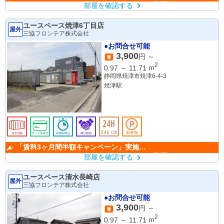
中！ （キャンペーン期間：6/1～9/30）
部屋を確認する
ユースペース焼津6丁目店
屋外
三協フロンテア株式会社
●お問合せ可能
3,900
円 ～
2
0.97
～
11.71
m
静岡県焼津市焼津6-4-3
焼津駅
「賃料3ヶ月間半額キャンペーン」実施
中！ （キャンペーン期間：6/1～9/30）
部屋を確認する
ユースペース清水長崎店
屋外
三協フロンテア株式会社
●お問合せ可能
3,900
円 ～
2
0.97
～
11.71
m