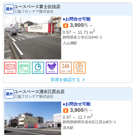
ユースペース富士伝法店
屋外
三協フロンテア株式会社
●お問合せ可能
3,900
円 ～
2
0.97
～
11.71
m
静岡県富士市伝法946−1
入山瀬駅
部屋を確認する
ユースペース清水江尻台店
屋外
三協フロンテア株式会社
●お問合せ可能
3,900
円 ～
2
0.97
～
11.7
m
静岡県静岡市清水区江尻台町5−1
清水駅