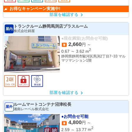
お得なキャンペーン実施中!
部屋を確認する
トランクルーム静岡馬渕店プラスルーム
屋内
株式会社錦屋
●現在満室(お問合せ可能)
2,660
円 ～
2
0.67
～
3.62
m
静岡県静岡市駿河区馬渕2丁目7−33 マル
マツマンション1階
部屋を確認する
ルームマートコンテナ沼津松長
屋外
湘南レーベル株式会社
●お問合せ可能
4,800
円 ～
2
2.59
～
13.77
m