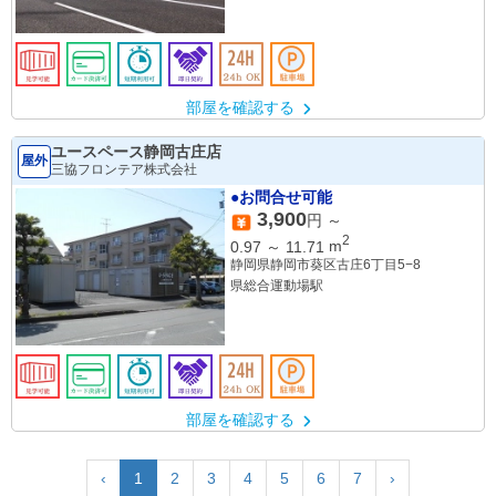
部屋を確認する
ユースペース静岡古庄店
屋外
三協フロンテア株式会社
●お問合せ可能
3,900
円 ～
2
0.97
～
11.71
m
静岡県静岡市葵区古庄6丁目5−8
県総合運動場駅
部屋を確認する
‹
1
2
3
4
5
6
7
›