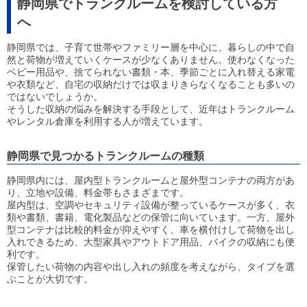
静岡県でトランクルームを検討している方
へ
静岡県では、子育て世帯やファミリー層を中心に、暮らしの中で自
然と荷物が増えていくケースが少なくありません。使わなくなった
ベビー用品や、捨てられない書類・本、季節ごとに入れ替える家電
や衣類など、自宅の収納だけでは収まりきらなくなることも多いの
ではないでしょうか。
そうした収納の悩みを解決する手段として、近年はトランクルーム
やレンタル倉庫を利用する人が増えています。
静岡県で見つかるトランクルームの種類
静岡県内には、屋内型トランクルームと屋外型コンテナの両方があ
り、立地や設備、料金帯もさまざまです。
屋内型は、空調やセキュリティ設備が整っているケースが多く、衣
類や書類、書籍、電化製品などの保管に向いています。一方、屋外
型コンテナは比較的料金が抑えやすく、車を横付けして荷物を出し
入れできるため、大型家具やアウトドア用品、バイクの収納にも便
利です。
保管したい荷物の内容や出し入れの頻度を考えながら、タイプを選
ぶことが大切です。