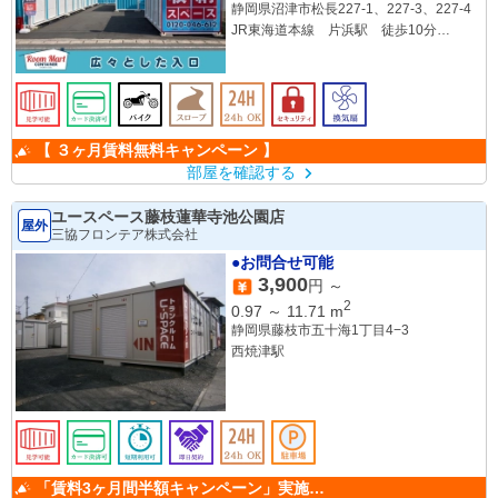
静岡県沼津市松長227-1、227-3、227-4
JR東海道本線 片浜駅 徒歩10分
JR東海道本線 沼津駅 車で10分
【 ３ヶ月賃料無料キャンペーン 】
部屋を確認する
ユースペース藤枝蓮華寺池公園店
屋外
三協フロンテア株式会社
●お問合せ可能
3,900
円 ～
2
0.97
～
11.71
m
静岡県藤枝市五十海1丁目4−3
西焼津駅
「賃料3ヶ月間半額キャンペーン」実施