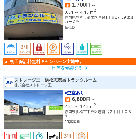
1,700
円 ～
2
0.54
～
4.45
m
静岡県静岡市清水区草薙1丁目17−19 エル
カーメラ
草薙駅
初回保証料無料キャンペーン実施中。
部屋を確認する
ストレージ王 浜松志都呂トランクルーム
屋外
株式会社ストレージ王
●空室あり
6,600
円 ～
2
2.31
～
12.3
m
静岡県浜松市中央区志都呂２丁目１０３
１－１
JR高塚駅