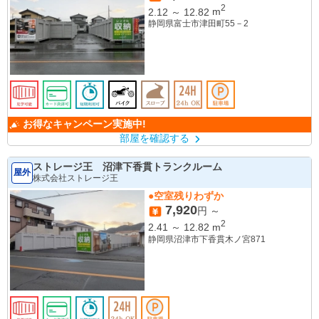
2
2.12
～
12.82
m
静岡県富士市津田町55－2
お得なキャンペーン実施中!
部屋を確認する
ストレージ王 沼津下香貫トランクルーム
屋外
株式会社ストレージ王
●空室残りわずか
7,920
円 ～
2
2.41
～
12.82
m
静岡県沼津市下香貫木ノ宮871