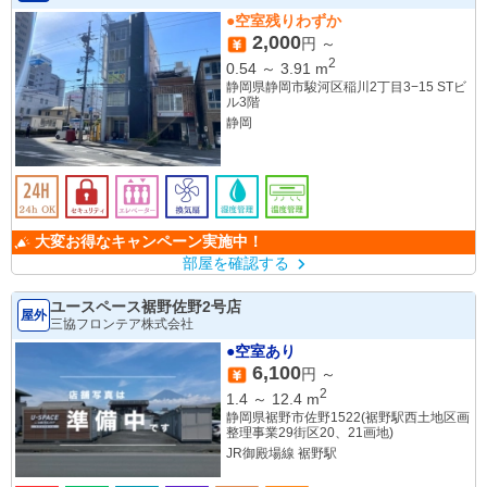
●空室残りわずか
2,000
円 ～
2
0.54
～
3.91
m
静岡県静岡市駿河区稲川2丁目3−15 STビ
ル3階
静岡
大変お得なキャンペーン実施中！
部屋を確認する
ユースペース裾野佐野2号店
屋外
三協フロンテア株式会社
●空室あり
6,100
円 ～
2
1.4
～
12.4
m
静岡県裾野市佐野1522(裾野駅西土地区画
整理事業29街区20、21画地)
JR御殿場線 裾野駅