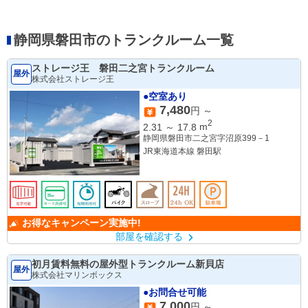
静岡県磐田市のトランクルーム一覧
ストレージ王 磐田二之宮トランクルーム
屋外
株式会社ストレージ王
●空室あり
7,480
円 ～
2
2.31
～
17.8
m
静岡県磐田市二之宮字沼原399－1
JR東海道本線 磐田駅
お得なキャンペーン実施中!
部屋を確認する
初月賃料無料の屋外型トランクルーム新貝店
屋外
株式会社マリンボックス
●お問合せ可能
7,000
円 ～