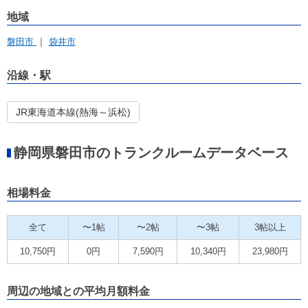
地域
磐田市
袋井市
沿線・駅
JR東海道本線(熱海～浜松)
静岡県磐田市のトランクルームデータベース
相場料金
全て
〜1帖
〜2帖
〜3帖
3帖以上
10,750円
0円
7,590円
10,340円
23,980円
周辺の地域との平均月額料金