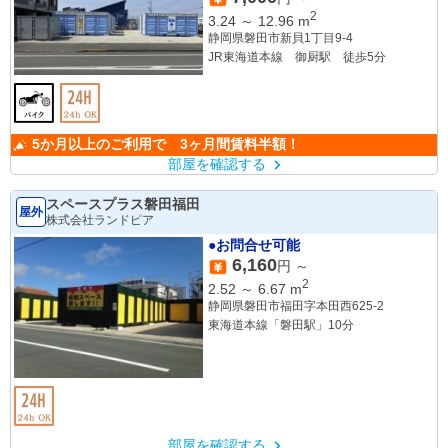
2
3.24
～
12.96
m
静岡県磐田市新貝1丁目9-4
JR東海道本線 御厨駅 徒歩5分
5か月以上のご利用で 3ヶ月間賃料半額！
部屋を確認する
スペースプラス磐田福田
屋外
株式会社ランドピア
●お問合せ可能
6,160
円 ～
2
2.52
～
6.67
m
静岡県磐田市福田字本田西625-2
東海道本線「磐田駅」10分
部屋を確認する