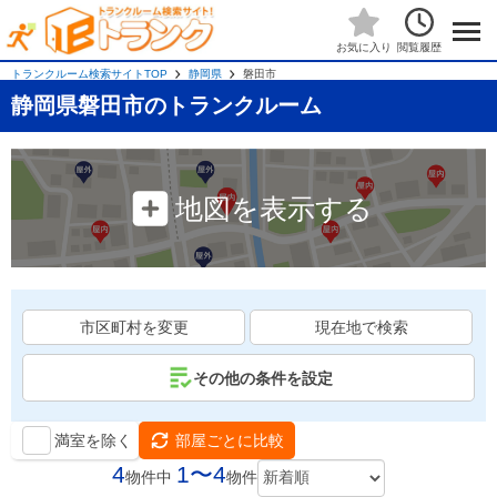
閲覧履歴
お気に入り
トランクルーム検索サイトTOP
静岡県
磐田市
静岡県磐田市のトランクルーム
地図を表示する
市区町村を変更
現在地で検索
その他の条件を設定
満室を除く
部屋ごとに比較
4
1〜4
物件中
物件