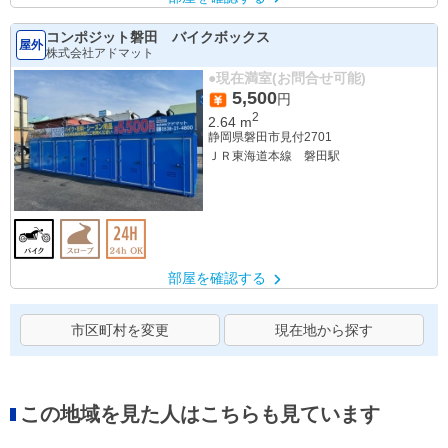
コンポジット磐田 バイクボックス
屋外
株式会社アドマット
●現在満室(お問合せ可能)
5,500
円
2
2.64
m
静岡県磐田市見付2701
ＪＲ東海道本線 磐田駅
部屋を確認する
市区町村を変更
現在地から探す
この地域を見た人はこちらも見ています