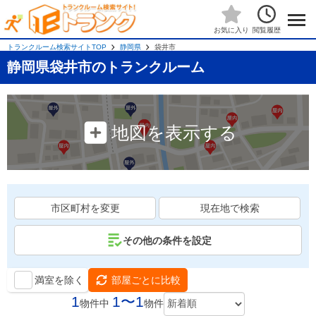
閲覧履歴
お気に入り
トランクルーム検索サイトTOP
静岡県
袋井市
静岡県袋井市のトランクルーム
地図を表示する
市区町村を変更
現在地で検索
その他の条件を設定
満室を除く
部屋ごとに比較
1
1〜1
物件中
物件