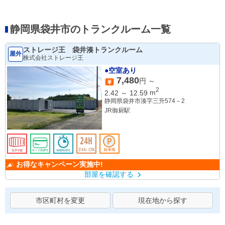
静岡県袋井市のトランクルーム一覧
ストレージ王 袋井湊トランクルーム
屋外
株式会社ストレージ王
●空室あり
7,480
円 ～
2
2.42
～
12.59
m
静岡県袋井市湊字三升574－2
JR御厨駅
お得なキャンペーン実施中!
部屋を確認する
市区町村を変更
現在地から探す