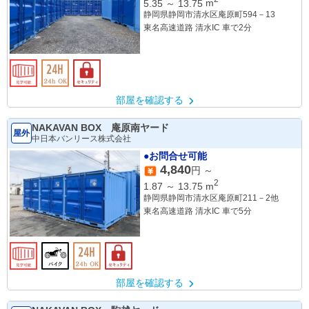
5.35
～
13.75
m
静岡県静岡市清水区庵原町594－13
東名高速道路 清水IC 車で2分
部屋を確認する
NAKAVAN BOX 庵原南ヤード
屋外
中日本バンリース株式会社
●お問合せ可能
4,840
円 ～
2
1.87
～
13.75
m
静岡県静岡市清水区庵原町211－2他
東名高速道路 清水IC 車で5分
部屋を確認する