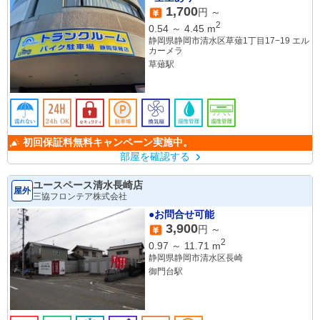
1,700
円 ～
2
0.54
～
4.45
m
静岡県静岡市清水区草薙1丁目17−19 エル
カーメラ
草薙駅
初回保証料無料キャンペーン実施中。
部屋を確認する
ユースペース清水長崎店
屋外
三協フロンテア株式会社
●お問合せ可能
3,900
円 ～
2
0.97
～
11.71
m
静岡県静岡市清水区長崎
御門台駅