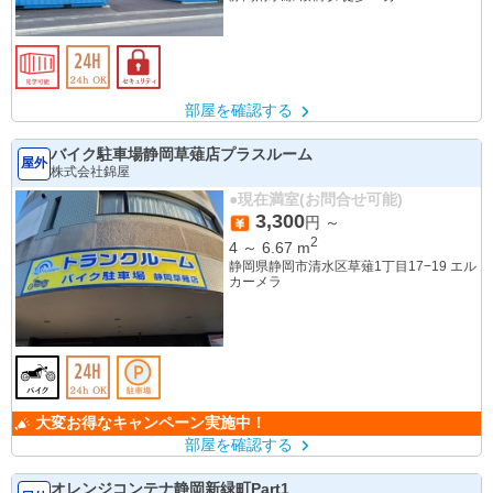
部屋を確認する
バイク駐車場静岡草薙店プラスルーム
屋外
株式会社錦屋
●現在満室(お問合せ可能)
3,300
円 ～
2
4
～
6.67
m
静岡県静岡市清水区草薙1丁目17−19 エル
カーメラ
大変お得なキャンペーン実施中！
部屋を確認する
オレンジコンテナ静岡新緑町Part1