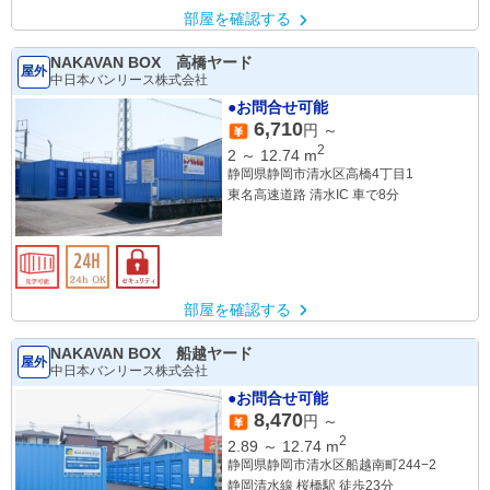
部屋を確認する
NAKAVAN BOX 高橋ヤード
屋外
中日本バンリース株式会社
●お問合せ可能
6,710
円 ～
2
2
～
12.74
m
静岡県静岡市清水区高橋4丁目1
東名高速道路 清水IC 車で8分
部屋を確認する
NAKAVAN BOX 船越ヤード
屋外
中日本バンリース株式会社
●お問合せ可能
8,470
円 ～
2
2.89
～
12.74
m
静岡県静岡市清水区船越南町244−2
静岡清水線 桜橋駅 徒歩23分