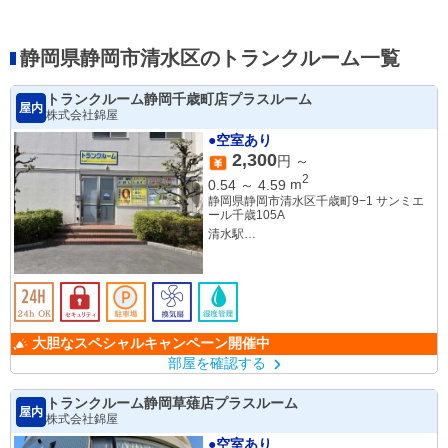
静岡県静岡市清水区のトランクルーム一覧
トランクルーム静岡千歳町店プラスルーム
屋内
株式会社錦屋
●空室あり
2,300
円 ～
2
0.54
～
4.59
m
静岡県静岡市清水区千歳町9−1 サンミエ
ール千歳105A
清水駅
入江岡
大胆なスペシャルキャンペーン開催中
部屋を確認する
トランクルーム静岡草薙店プラスルーム
屋内
株式会社錦屋
●空室あり