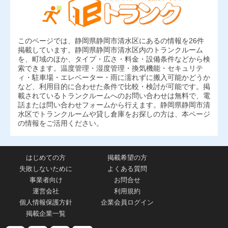
このページでは、静岡県静岡市清水区にあるの情報を26件
掲載しています。静岡県静岡市清水区内のトランクルーム
を、町域のほか、タイプ・広さ・料金・設備条件などから検
索できます。温度管理・湿度管理・換気機能・セキュリテ
ィ・駐車場・エレベーター・雨に濡れずに搬入可能かどうか
など、利用目的に合わせた条件で比較・検討が可能です。掲
載されているトランクルームへのお問い合わせは無料で、電
話または問い合わせフォームから行えます。静岡県静岡市清
水区でトランクルームや貸し倉庫をお探しの方は、本ページ
の情報をご活用ください。
はじめての方
掲載希望の方
失敗しないために
よくある質問
事業者向け
お問合せ
運営会社
利用規約
個人情報保護方針
企業会員ログイン
掲載企業一覧