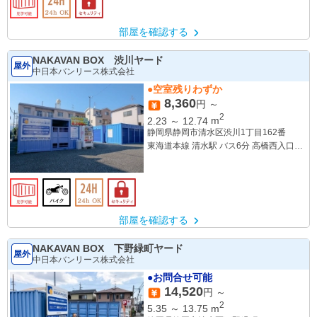
部屋を確認する
NAKAVAN BOX 渋川ヤード
屋外
中日本バンリース株式会社
●空室残りわずか
8,360
円 ～
2
2.23
～
12.74
m
静岡県静岡市清水区渋川1丁目162番
東海道本線 清水駅 バス6分 高橋西入口保
健センター入口下車 徒歩4分
部屋を確認する
NAKAVAN BOX 下野緑町ヤード
屋外
中日本バンリース株式会社
●お問合せ可能
14,520
円 ～
2
5.35
～
13.75
m