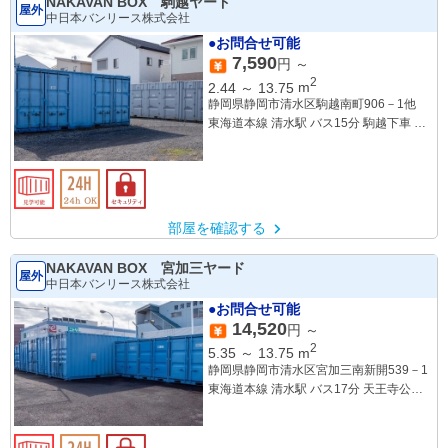
NAKAVAN BOX 駒越ヤード
屋外
中日本バンリース株式会社
●お問合せ可能
7,590
円 ～
2
2.44
～
13.75
m
静岡県静岡市清水区駒越南町906－1他
東海道本線 清水駅 バス15分 駒越下車 徒
歩11分
部屋を確認する
NAKAVAN BOX 宮加三ヤード
屋外
中日本バンリース株式会社
●お問合せ可能
14,520
円 ～
2
5.35
～
13.75
m
静岡県静岡市清水区宮加三南新開539－1
東海道本線 清水駅 バス17分 天王寺公園
下車 徒歩2分