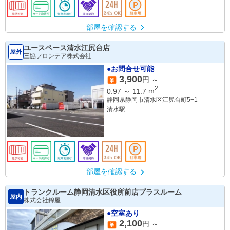
部屋を確認する
ユースペース清水江尻台店
屋外
三協フロンテア株式会社
●お問合せ可能
3,900
円 ～
2
0.97
～
11.7
m
静岡県静岡市清水区江尻台町5−1
清水駅
部屋を確認する
トランクルーム静岡清水区役所前店プラスルーム
屋内
株式会社錦屋
●空室あり
2,100
円 ～