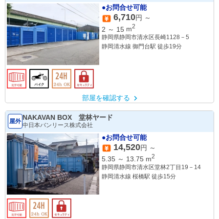
●お問合せ可能
6,710
円 ～
2
2
～
15
m
静岡県静岡市清水区長崎1128－5
静岡清水線 御門台駅 徒歩19分
部屋を確認する
NAKAVAN BOX 堂林ヤード
屋外
中日本バンリース株式会社
●お問合せ可能
14,520
円 ～
2
5.35
～
13.75
m
静岡県静岡市清水区堂林2丁目19－14
静岡清水線 桜橋駅 徒歩15分