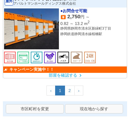
屋外
アパルトマンホールディングス株式会社
●お問合せ可能
2,750
円 ～
2
0.82
～
13.2
m
静岡県静岡市清水区新緑町3丁目
静岡鉄道静岡清水線桜橋駅
キャンペーン実施中！！
部屋を確認する
‹
1
2
›
市区町村を変更
現在地から探す