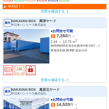
今だけ！！
部屋を確認する
NAKAVAN BOX 興津ヤード
屋外
中日本バンリース株式会社
●お問合せ可能
7,260
円 ～
2
2.44
～
13.75
m
静岡県静岡市清水区興津中町1067－1
東海道本線 興津駅 徒歩14分
部屋を確認する
NAKAVAN BOX 庵原北ヤード
屋外
中日本バンリース株式会社
●お問合せ可能
14,520
円 ～
2