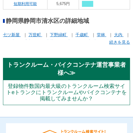
短期利用可能
5,675円
静岡県静岡市清水区の詳細地域
七ツ新屋
万世町
下野緑町
千歳町
堂林
大内
天王南
宮加三
小芝町
庵原町
新緑町
旭町
続きを見る
江尻台町
渋川
相生町
興津中町
船越
草薙
長崎
駒越
高橋
トランクルーム・バイクコンテナ運営事業者
様へ≫
登録物件数国内最大級のトランクルーム検索サイ
トeトランクにトランクルームやバイクコンテナを
掲載してみませんか？