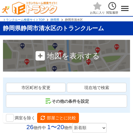
閲覧履歴
お気に入り
トランクルーム検索サイトTOP
静岡県
静岡市清水区
静岡県静岡市清水区のトランクルーム
地図を表示する
市区町村を変更
現在地で検索
その他の条件を設定
満室を除く
部屋ごとに比較
26
1〜20
物件中
物件