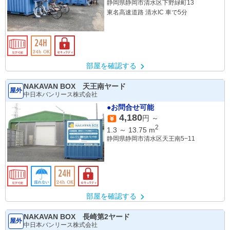
静岡県静岡市清水区下野緑町13
東名高速道路 清水IC 車で5分
部屋を確認する
NAKAVAN BOX 天王南ヤード
屋外
中日本バンリース株式会社
●お問合せ可能
4,180
円 ～
2
1.3
～
13.75
m
静岡県静岡市清水区天王南5−11
部屋を確認する
NAKAVAN BOX 長崎第2ヤード
屋外
中日本バンリース株式会社