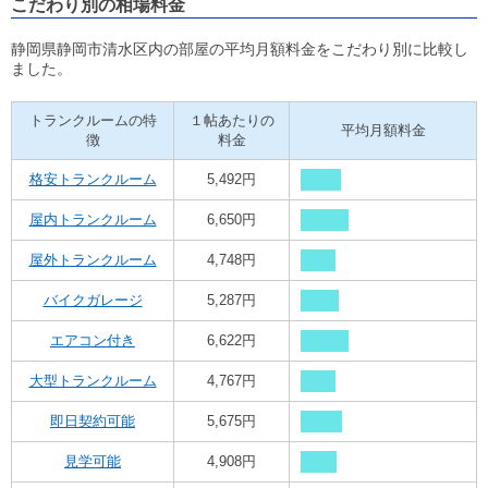
こだわり別の相場料金
静岡県静岡市清水区内の部屋の平均月額料金をこだわり別に比較し
ました。
トランクルームの特
１帖あたりの
平均月額料金
徴
料金
格安トランクルーム
5,492円
屋内トランクルーム
6,650円
屋外トランクルーム
4,748円
バイクガレージ
5,287円
エアコン付き
6,622円
大型トランクルーム
4,767円
即日契約可能
5,675円
見学可能
4,908円