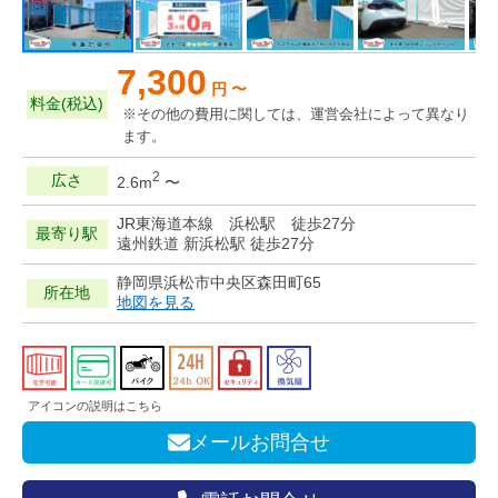
7,300
円 〜
料金(税込)
※その他の費用に関しては、運営会社によって異なり
ます。
2
広さ
2.6m
〜
JR東海道本線 浜松駅 徒歩27分
最寄り駅
遠州鉄道 新浜松駅 徒歩27分
静岡県浜松市中央区森田町65
所在地
地図を見る
アイコンの説明はこちら
メールお問合せ