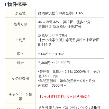
物件概要
所在地
静岡県浜松市中央区森田町65
JR東海道本線 浜松駅 徒歩27分
最寄り駅
遠州鉄道 新浜松駅 徒歩27分
浜松駅より車で8分
車利用
【ナビ検索住所】静岡県浜松市中区森田
町63付近
2
2
広さ
2.6m
〜 13.9m
料金
7,300円 〜 29,500円
•管理費 8.5帖～2.6帖 2000円/月、その
他 1400円/月
その他費用
•年間更新料 毎年使用料の0.5ヶ月分
南京錠 3500円～
キャンペーン情
【3ヶ月賃料無料】6ヶ月利用必須
報
見学可能 / カード決済可 / バイク / 24h可