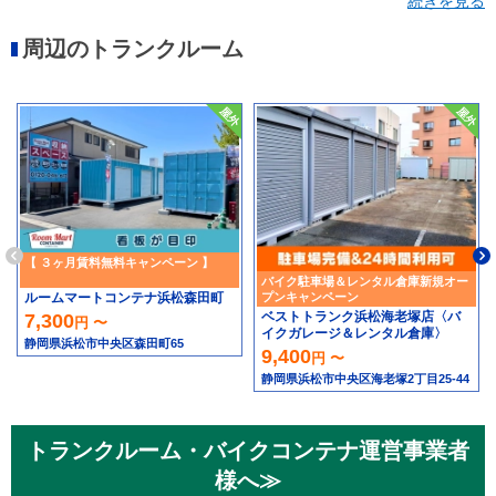
続きを見る
森田町
植松町
海老塚
西伊場町
高丘北
高丘西
鴨江
周辺のトランクルーム
鹿谷町
【 ３ヶ月賃料無料キャンペーン 】
バイク駐車場＆レンタル倉庫新規オー
プンキャンペーン
ルームマートコンテナ浜松森田町
ベストトランク浜松海老塚店〈バ
7,300
円 〜
イクガレージ＆レンタル倉庫〉
静岡県浜松市中央区森田町65
9,400
円 〜
静岡県浜松市中央区海老塚2丁目25-44
トランクルーム・バイクコンテナ運営事業者
様へ≫