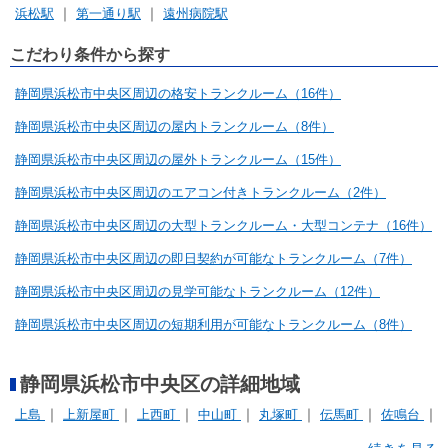
浜松駅
第一通り駅
遠州病院駅
こだわり条件から探す
静岡県浜松市中央区周辺の格安トランクルーム（16件）
静岡県浜松市中央区周辺の屋内トランクルーム（8件）
静岡県浜松市中央区周辺の屋外トランクルーム（15件）
静岡県浜松市中央区周辺のエアコン付きトランクルーム（2件）
静岡県浜松市中央区周辺の大型トランクルーム・大型コンテナ（16件）
静岡県浜松市中央区周辺の即日契約が可能なトランクルーム（7件）
静岡県浜松市中央区周辺の見学可能なトランクルーム（12件）
静岡県浜松市中央区周辺の短期利用が可能なトランクルーム（8件）
静岡県浜松市中央区の詳細地域
上島
上新屋町
上西町
中山町
丸塚町
伝馬町
佐鳴台
元魚町
入野町
和地山
寺島町
志都呂
新津町
桜台