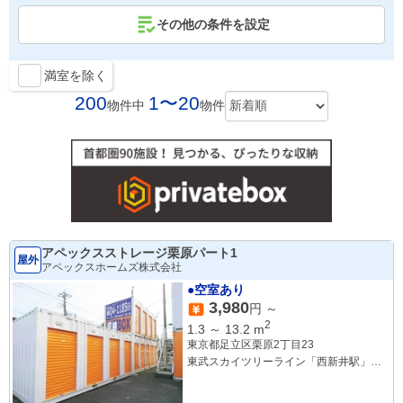
その他の条件を設定
満室を除く
200
1〜20
物件中
物件
アペックスストレージ栗原パート1
屋外
アペックスホームズ株式会社
●空室あり
3,980
円 ～
2
1.3
～
13.2
m
東京都足立区栗原2丁目23
東武スカイツリーライン「西新井駅」徒
歩13分
東武スカイツリーライン「竹ノ塚駅」徒
歩16分