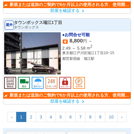
新規または追加のご契約で6か月以上の使用される方、使用開始
月から最大6か月間の使用料が半額になります。
部屋を確認する
タウンボックス瑞江1丁目
屋外
タウンボックス
●お問合せ可能
8,800
円 ～
2
2.49
～
5.58
m
東京都江戸川区瑞江1丁目10−15
都営新宿線 瑞江駅
新規または追加のご契約で6か月以上の使用される方、使用開始
月から最大6か月間の使用料が半額になります。
部屋を確認する
‹
1
2
3
4
5
6
7
8
9
10
›