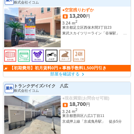
屋外
株式会社イコム
●空室残りわずか
13,200
円
2
3.24
m
東京都足立区西保木間3丁目23
東武スカイツリーライン「谷塚駅」 徒
歩15分
【初期費用】初月賃料0円＋事務手数料1,500円引き
部屋を確認する
トランクデイズバイク 八広
屋外
株式会社イコム
●現在満室(お問合せ可能)
18,700
円
2
3.24
m
東京都墨田区八広1丁目11
京成押上線「京成曳舟駅」 徒歩5分