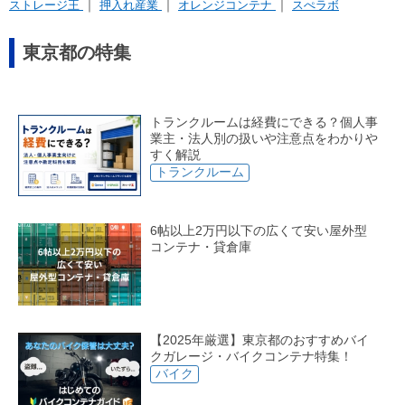
ストレージ王
押入れ産業
オレンジコンテナ
スぺラボ
東急池上線
東急多摩川線
東急世田谷線
京急本線
ルート株式会社
東急ライフィア株式会社
株式会社 三京
アパルトマンホールディングス株式会社
株式会社アズ・ブリック
リアルテックス マルヤマエンジニアリング
株式会社アヴェント
京急空港線
東京メトロ銀座線
東京メトロ丸ノ内線
東京都の特集
イナバクリエイト株式会社
株式会社マルエツ開発
まちづくりコーポレーション株式会社
株式会社アンビシャス
東京メトロ日比谷線
東京メトロ東西線
株式会社 トーリク
タウンボックス
株式会社 アップル
トランクルーム マキノ
株式会社リアルタイムクリエーション
トランクルームは経費にできる？個人事
東京メトロ千代田線
東京メトロ有楽町線
株式会社ランドハウジング
株式会社パルマ
株式会社コスモ
業主・法人別の扱いや注意点をわかりや
株式会社アイ・キューブ
株式会社ビッグボックス
すく解説
株式会社コイシカワ
ミヤコホールディングス株式会社
東京メトロ半蔵門線
東京メトロ南北線
トランクルーム
株式会社ピネスト
ジェイレックス・コーポレーション株式会社
タイムズジャパン有限会社
株式会社フライ・アヴァンティ
東京メトロ副都心線
相鉄・JR直通線
都営大江戸線
レンタル収納MIA
株式会社DSi
株式会社 パルマ
リフォームスタジオ株式会社
株式会社トランクルーム東京
6帖以上2万円以下の広くて安い屋外型
都営浅草線
都営三田線
都営新宿線
株式会社UK Corporation
合同会社Mt Fuji
江間忠不動産株式会社
コンテナ・貸倉庫
株式会社リリクル
株式会社リビングセンター
株式会社ユニマット不動産
アペックスホームズ株式会社
東京さくらトラム（都電荒川線）
日暮里・舎人ライナー
三幡商事株式会社
株式会社NORTH SIDE
株式会社大野縫次郎商店
株式会社上智ホーム管理
埼玉高速鉄道線
つくばエクスプレス
ゆりかもめ
株式会社クレア・ライフ・パートナーズ
株式会社磯部ビル
株式会社トミザワ
株式会社大盛工業
アイホーム株式会社
【2025年厳選】東京都のおすすめバイ
りんかい線
北総鉄道北総線
株式会社ノアジャパン
株式会社エスアイ・キャピタル
クガレージ・バイクコンテナ特集！
株式会社ブレイズライン
株式会社アッパーウエストサイド
バイク
株式会社イオク
株式会社吉住ホーム
積水ハウスシャーメゾンPM東京株式会社
株式会社ダン