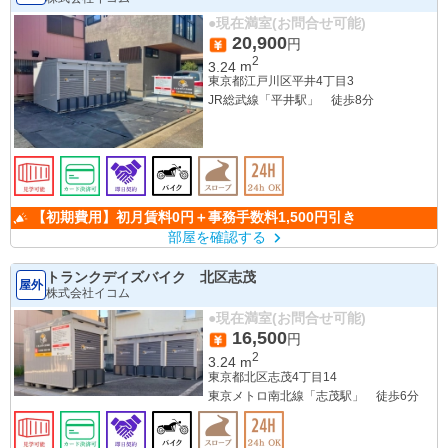
●現在満室(お問合せ可能)
20,900
円
2
3.24
m
東京都江戸川区平井4丁目3
JR総武線「平井駅」 徒歩8分
【初期費用】初月賃料0円＋事務手数料1,500円引き
部屋を確認する
トランクデイズバイク 北区志茂
屋外
株式会社イコム
●現在満室(お問合せ可能)
16,500
円
2
3.24
m
東京都北区志茂4丁目14
東京メトロ南北線「志茂駅」 徒歩6分