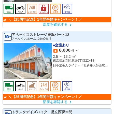
東武大師線「大師前駅」徒歩20分
＼【25周年記念】1年間半額キャンペーン！／
部屋を確認する
アペックスストレージ鹿浜パート12
屋外
アペックスホームズ株式会社
●空室あり
8,000
円 ～
2
2.5
～
13.2
m
東京都足立区鹿浜6丁目22−18
日暮里舎人ライナー「西新井大師西駅」
徒歩17分
日暮里舎人ライナー「谷在家駅」徒歩17
分
日暮里舎人ライナー「舎人公園駅」徒歩
26分
＼【25周年記念】1年間半額キャンペーン！／
部屋を確認する
トランクデイズバイク 足立西保木間