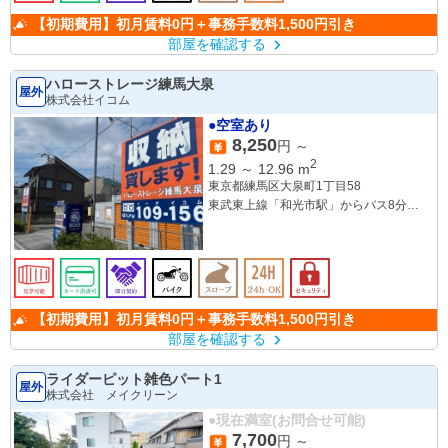
【初期費用】初月賃料0円＋事務手数料1,500円引き
部屋を確認する
ハローストレージ練馬大泉
屋外
株式会社イコム
●空室あり
8,250
円 ～
2
1.29
～
12.96
m
東京都練馬区大泉町1丁目58
東武東上線「和光市駅」からバス8分
「北大泉」バス停 徒歩約3分
【初期費用】初月賃料0円＋事務手数料1,500円引き
部屋を確認する
ライダーピット雑色パート1
屋外
株式会社 メイクリーン
●現在満室(お問合せ可能)
7,700
円 ～