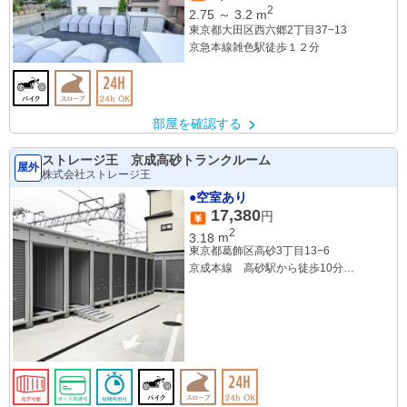
2
2.75
～
3.2
m
東京都大田区西六郷2丁目37−13
京急本線雑色駅徒歩１２分
部屋を確認する
ストレージ王 京成高砂トランクルーム
屋外
株式会社ストレージ王
●空室あり
17,380
円
2
3.18
m
東京都葛飾区高砂3丁目13−6
京成本線 高砂駅から徒歩10分
京成金町線 柴又駅から車で7分
北総線 新柴又駅から車で7分