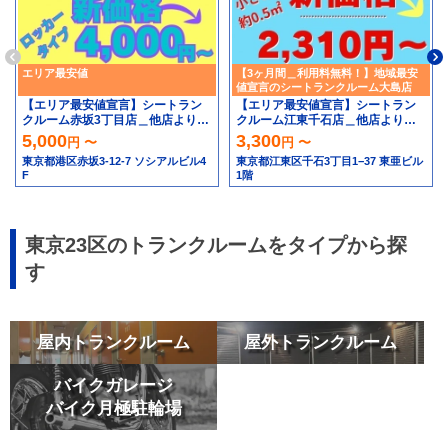
エリア最安値
【3ヶ月間＿利用料無料！】地域最安
値宣言のシートランクルーム大島店
【エリア最安値宣言】シートラン
【エリア最安値宣言】シートラン
クルーム赤坂3丁目店＿他店より高
クルーム江東千石店＿他店より高
ければ安くします！！
ければ安くします！！
5,000
3,300
円 〜
円 〜
東京都港区赤坂3-12-7 ソシアルビル4
東京都江東区千石3丁目1−37 東亜ビル
F
1階
東京23区のトランクルームをタイプから探
す
屋内トランクルーム
屋外トランクルーム
バイクガレージ
バイク月極駐輪場