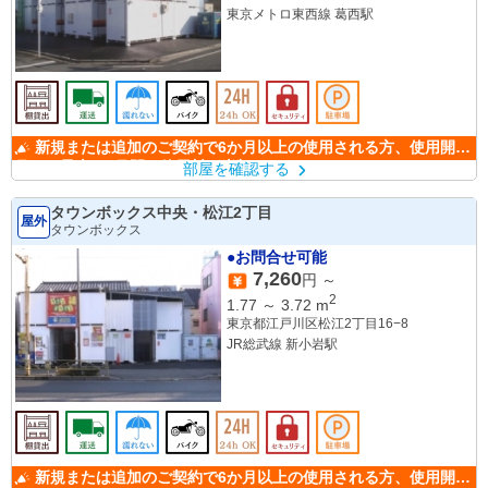
東京メトロ東西線 葛西駅
新規または追加のご契約で6か月以上の使用される方、使用開始
月から最大6か月間の使用料が半額になります。
部屋を確認する
タウンボックス中央・松江2丁目
屋外
タウンボックス
●お問合せ可能
7,260
円 ～
2
1.77
～
3.72
m
東京都江戸川区松江2丁目16−8
JR総武線 新小岩駅
新規または追加のご契約で6か月以上の使用される方、使用開始