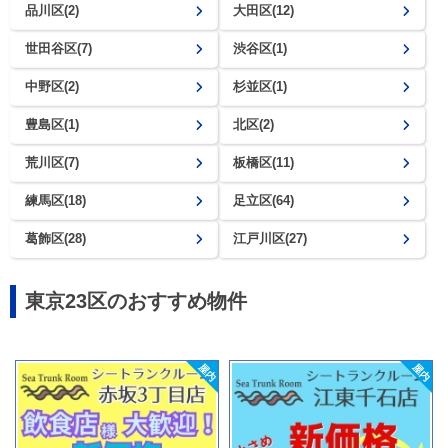
品川区(2)
大田区(12)
世田谷区(7)
渋谷区(1)
中野区(2)
杉並区(1)
豊島区(1)
北区(2)
荒川区(7)
板橋区(11)
練馬区(18)
足立区(64)
葛飾区(28)
江戸川区(27)
東京23区のおすすめ物件