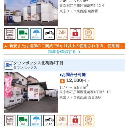
2.49
～
5.58
m
東京都江戸川区南葛西1-12-4
東京メトロ東西線 葛西駅
ＪＲ葛西臨海公園
新規または追加のご契約で6か月以上の使用される方、使用開始
月から最大6か月間の使用料が半額になります。
部屋を確認する
タウンボックス北葛西4丁目
屋外
タウンボックス
●お問合せ可能
12,100
円 ～
2
1.77
～
5.58
m
東京都江戸川区北葛西4丁目6−18
東京メトロ東西線 西葛西駅