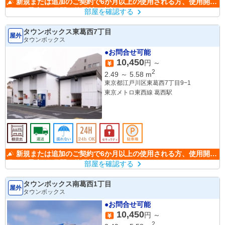
新規または追加のご契約で6か月以上の使用される方、使用開始
月から最大6か月間の使用料が半額になります。
部屋を確認する
タウンボックス東葛西7丁目
屋外
タウンボックス
●お問合せ可能
10,450
円 ～
2
2.49
～
5.58
m
東京都江戸川区東葛西7丁目9−1
東京メトロ東西線 葛西駅
新規または追加のご契約で6か月以上の使用される方、使用開始
月から最大6か月間の使用料が半額になります。
部屋を確認する
タウンボックス南葛西1丁目
屋外
タウンボックス
●お問合せ可能
10,450
円 ～
2