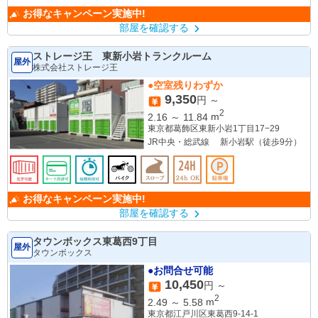
お得なキャンペーン実施中!
部屋を確認する
ストレージ王 東新小岩トランクルーム
屋外
株式会社ストレージ王
●空室残りわずか
9,350
円 ～
2
2.16
～
11.84
m
東京都葛飾区東新小岩1丁目17−29
JR中央・総武線 新小岩駅（徒歩9分）
お得なキャンペーン実施中!
部屋を確認する
タウンボックス東葛西9丁目
屋外
タウンボックス
●お問合せ可能
10,450
円 ～
2
2.49
～
5.58
m
東京都江戸川区東葛西9-14-1