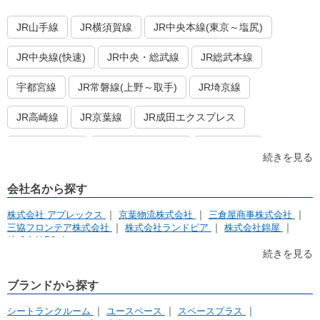
JR山手線
JR横須賀線
JR中央本線(東京～塩尻)
JR中央線(快速)
JR中央・総武線
JR総武本線
宇都宮線
JR常磐線(上野～取手)
JR埼京線
JR高崎線
JR京葉線
JR成田エクスプレス
JR京浜東北線
JR湘南新宿ライン
東武東上線
続きを見る
東武伊勢崎線
東武亀戸線
東武大師線
西武池袋線
会社名から探す
西武有楽町線
西武豊島線
西武新宿線
京成本線
株式会社 アプレックス
京葉物流株式会社
三倉屋商事株式会社
三協フロンテア株式会社
株式会社ランドピア
株式会社錦屋
京成押上線
京成金町線
成田スカイアクセス
京王線
株式会社D2
株式会社クリエイト総研 ブルーストレージ・バイクストレージ
続きを見る
株式会社ストレージ王
ストアハブ・ストレージプラス合同会社
京王井の頭線
京王新線
小田急線
東急東横線
株式会社 メイクリーン
株式会社バース
ブランドから探す
サンユーエステート株式会社
株式会社マリンボックス
東急目黒線
東急田園都市線
東急大井町線
株式会社キクチ
株式会社キュラーズ
押入れ産業株式会社
シートランクルーム
ユースペース
スペースプラス
株式会社フジハシ
株式会社インフィニット
扶桑建設 株式会社