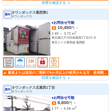
月から最大6か月間の使用料が半額になります。
部屋を確認する
タウンボックス葛西第1
屋外
タウンボックス
●お問合せ可能
10,450
円 ～
2
2.49
～
3.72
m
東京都江戸川区南葛西1丁目15−8
東京メトロ東西線 葛西駅
新規または追加のご契約で6か月以上の使用される方、使用開始
月から最大6か月間の使用料が半額になります。
部屋を確認する
タウンボックス北葛西1丁目
屋外
タウンボックス
●お問合せ可能
8,800
円 ～
2
1.77
～
5.58
m