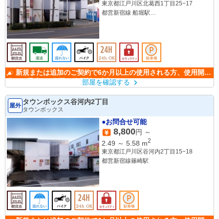
東京都江戸川区北葛西1丁目25−17
都営新宿線 船堀駅
東京メトロ東西線 西葛西駅
新規または追加のご契約で6か月以上の使用される方、使用開始
月から最大6か月間の使用料が半額になります。
部屋を確認する
タウンボックス谷河内2丁目
屋外
タウンボックス
●お問合せ可能
8,800
円 ～
2
2.49
～
5.58
m
東京都江戸川区谷河内2丁目15−18
都営新宿線篠崎駅