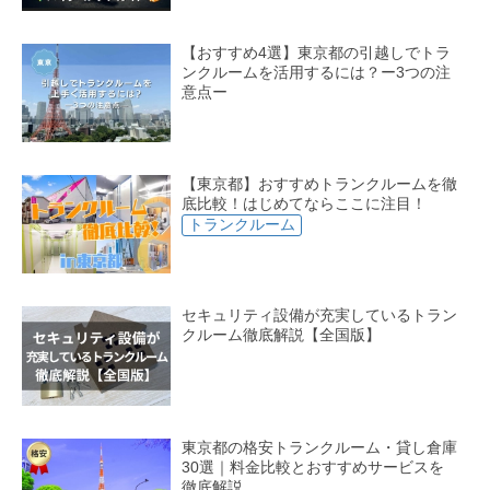
アリックスホーム株式会社
株式会社共立エステート
株式会社クレアスレント
株式会社ワタヤコミュニティー
【おすすめ4選】東京都の引越しでトラ
株式会社不動産ランド
株式会社Y’sエステート
VR360株式会社
ンクルームを活用するには？ー3つの注
株式会社イコム
合同会社ファミリコ
意点ー
ル・グラシエルビルディング株式会社
株式会社ライブレント
リアルパートナーズ株式会社
外聯国際株式会社
【東京都】おすすめトランクルームを徹
底比較！はじめてならここに注目！
トランクルーム
セキュリティ設備が充実しているトラン
クルーム徹底解説【全国版】
東京都の格安トランクルーム・貸し倉庫
30選｜料金比較とおすすめサービスを
徹底解説