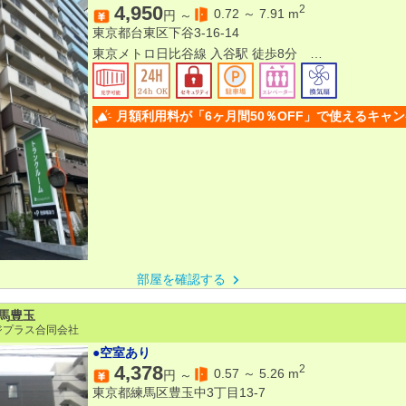
4,950
2
0.72
～
7.91
m
円 ～
東京都台東区下谷3-16-14
東京メトロ日比谷線 入谷駅 徒歩8分
東京メトロ日比谷線 三ノ輪駅 徒歩8分
JR山手線 鶯谷駅 徒歩17分
月額利用料が「6ヶ月間50％OFF」で使えるキャ
部屋を確認する
馬豊玉
ジプラス合同会社
●空室あり
4,378
2
0.57
～
5.26
m
円 ～
東京都練馬区豊玉中3丁目13-7