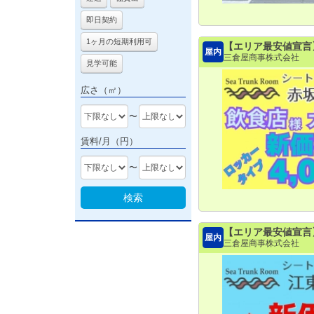
即日契約
1ヶ月の短期利用可
【エリア最安値宣言
屋内
三倉屋商事株式会社
見学可能
広さ（㎡）
〜
賃料/月（円）
〜
検索
【エリア最安値宣言
屋内
三倉屋商事株式会社