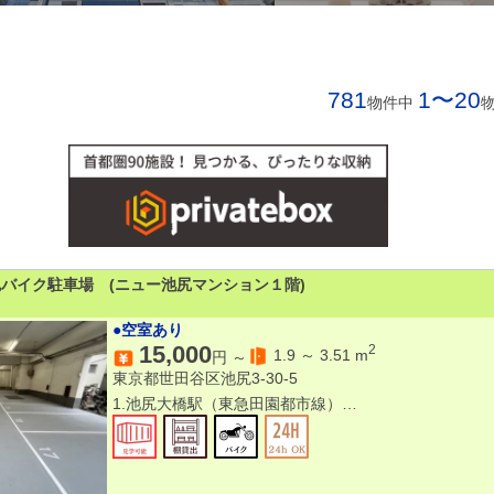
781
1〜20
物件中
尻バイク駐車場 (ニュー池尻マンション１階)
●空室あり
15,000
2
1.9
～
3.51
m
円 ～
東京都世田谷区池尻3-30-5
1.池尻大橋駅（東急田園都市線）
徒歩約7〜8分 ※最寄り駅
2.三軒茶屋駅（東急田園都市線・世田谷線） 徒歩約1
3.駒場東大前駅（京王井の頭線）
徒歩約17〜18分