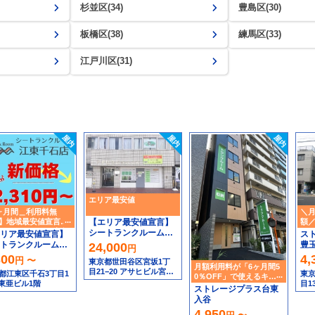
杉並区(34)
豊島区(30)
板橋区(38)
練馬区(33)
江戸川区(31)
エリア最安値
ヶ月間＿利用料無
＼月
】地域最安値宣言の
額
【エリア最安値宣言】
トランクルーム大島
シートランクルーム宮
リア最安値宣言】
ス
の坂店＿他店より高け
トランクルーム江
豊
24,000
円
れば安くします！！
石店＿他店より高
300
4,
円 〜
東京都世田谷区宮坂1丁
ば安くします！！
月額利用料が「6ヶ月間5
目21−20 アサヒビル宮坂
都江東区千石3丁目1
東京
0％OFF」で使えるキャ
１Ｆ
7 東亜ビル1階
目13
ンペーン
ストレージプラス台東
入谷
4,950