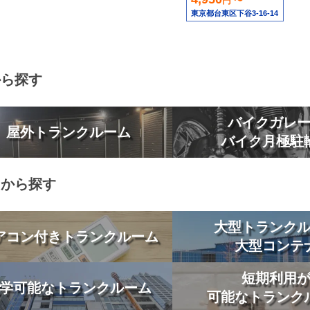
円 〜
東京都台東区下谷3-16-14
から探す
バイクガレ
屋外トランクルーム
バイク月極駐
りから探す
大型トランク
アコン付きトランクルーム
大型コンテ
短期利用
学可能なトランクルーム
可能なトランク