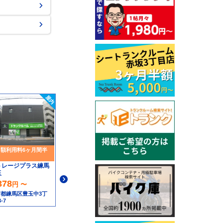
額利用料6ヶ月間半
／
グッドトランクルーム
グッドトランクルーム
大和町
用賀
トレージプラス練馬
玉
8,360
9,977
円 〜
円 〜
378
円 〜
東京都中野区大和町1丁
東京都世田谷区用賀2丁
＼
目4−2 マルエツプチ大和
目28−22 用賀一丁目交差
都練馬区豊玉中3丁
FF
町店２階
点横
-7
ス
3,