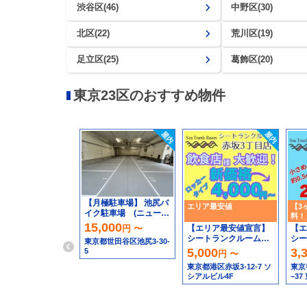
渋谷区(46)
中野区(30)
北区(22)
荒川区(19)
足立区(25)
葛飾区(20)
東京23区のおすすめ物件
【月極駐車場】 池尻バ
エリア最安値
【3
イク駐車場 (ニュー池
料！
尻マンション１階)
15,000
シー
【エリア最安値宣言】
【エ
円 〜
店
シートランクルーム赤
シー
東京都世田谷区池尻3-30-
坂3丁目店＿他店より
東千
5,000
3,
5
円 〜
高ければ安くしま
けれ
東京都港区赤坂3-12-7 ソ
東京
す！！
シアルビル4F
−3