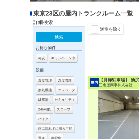
東京23区の屋内トランクルーム一覧
詳細検索
満室を除く
検索
お得な物件
格安
キャンペーン中
設備
【月極駐車場】 池
温度管理
湿度管理
屋内
三倉屋商事株式会社
換気機能
エレベータ
駐車場
セキュリティ
24h可能
スロープ
バイク
雨に濡れずに搬入可能
運送
棚貸出