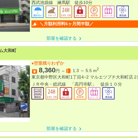
西武池袋線 練馬駅 徒歩10分
＼月額利用料6ヶ月間半額／
部屋を確認する
ム大和町
●空室残りわずか
8,360
2
1.3
～
5.5
m
円 ～
東京都中野区大和町1丁目4−2 マルエツプチ大和町店２
ＪＲ中央・総武線 「高円寺駅」 徒歩１０分
部屋を確認する