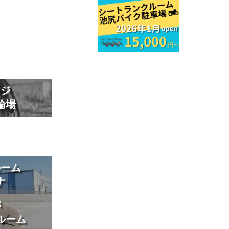
東
−4
ージ
輪場
ルーム
ナ
が
ルーム