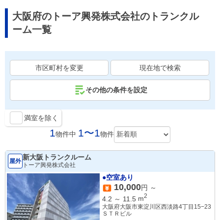
大阪府のトーア興発株式会社のトランクル
ーム一覧
市区町村を変更
現在地で検索
その他の条件を設定
満室を除く
1
1〜1
物件中
物件
新大阪トランクルーム
屋外
トーア興発株式会社
●空室あり
10,000
円 ～
2
4.2
～
11.5
m
大阪府大阪市東淀川区西淡路4丁目15−23
ＳＴＲビル