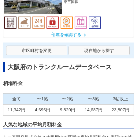
東三国駅
東淀川駅
南吹田駅
部屋を確認する
市区町村を変更
現在地から探す
大阪府のトランクルームデータベース
相場料金
全て
〜1帖
〜2帖
〜3帖
3帖以上
11,342円
4,696円
9,820円
14,687円
23,807円
人気な地域の平均月額料金