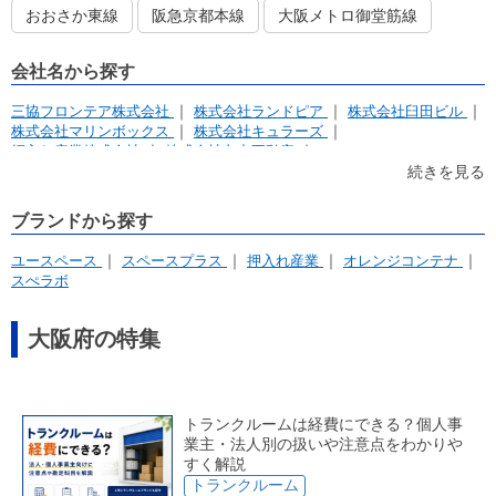
おおさか東線
阪急京都本線
大阪メトロ御堂筋線
会社名から探す
三協フロンテア株式会社
株式会社ランドピア
株式会社臼田ビル
株式会社マリンボックス
株式会社キュラーズ
押入れ産業株式会社
株式会社丸中不動産
株式会社ユー・エス・HIROTA
株式会社トラストエージェント
続きを見る
株式会社ケイズクリエイト
株式会社グッドハウジング
アパルトマンホールディングス株式会社
ブランドから探す
イナバクリエイト株式会社
株式会社アンビシャス
株式会社ハウスゲート
株式会社SBSS
株式会社瀬戸内
ユースペース
スペースプラス
押入れ産業
オレンジコンテナ
トランクルーム八登
リフォームスタジオ株式会社
スぺラボ
株式会社トランクルームパイン
トーア興発株式会社
株式会社UK Corporation
株式会社中之島企画
株式会社グッドライフ
株式会社伊藤佑都市企画
大阪府の特集
アーカスクリエイト株式会社
magico株式会社
Tfy株式会社
シェアガレ
株式会社岸本工務店
有限会社明大産業
有限会社スペースボックスレンタルサービス
ストレージサービス株式会社
トランクルーム サブクロ
トランクルームは経費にできる？個人事
株式会社ヤマシロ
株式会社興亜通商
業主・法人別の扱いや注意点をわかりや
すく解説
トランクルーム