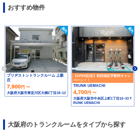
おすすめ物件
ブリヂストントランクルーム 上新
【OPEN記念】初回保証手数料キャン
庄
ペーン！！
TRUNK UEMACHI
7,900
円 〜
4,700
円 〜
大阪府大阪市東淀川区大桐2丁目18−12
大阪府大阪市中央区上町1丁目15−33 T
RUNK UEMACHI
大阪府のトランクルームをタイプから探す