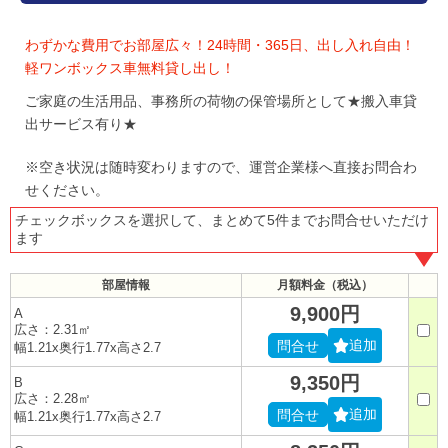
わずかな費用でお部屋広々！24時間・365日、出し入れ自由！
軽ワンボックス車無料貸し出し！
ご家庭の生活用品、事務所の荷物の保管場所として★搬入車貸
出サービス有り★
※空き状況は随時変わりますので、運営企業様へ直接お問合わ
せください。
チェックボックスを選択して、まとめて5件までお問合せいただけ
ます
部屋情報
月額料金（税込）
9,900円
A
広さ：2.31㎡
追加
問合せ
幅1.21x奥行1.77x高さ2.7
9,350円
B
広さ：2.28㎡
追加
問合せ
幅1.21x奥行1.77x高さ2.7