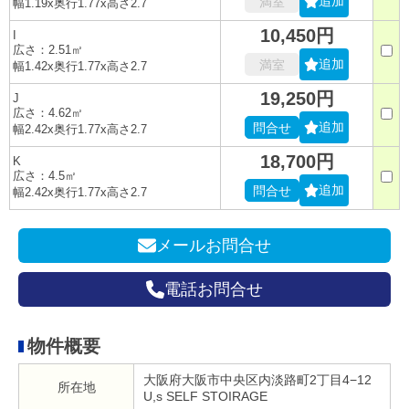
追加
満室
幅1.19x奥行1.77x高さ2.7
10,450円
I
広さ：2.51㎡
追加
満室
幅1.42x奥行1.77x高さ2.7
19,250円
J
広さ：4.62㎡
追加
問合せ
幅2.42x奥行1.77x高さ2.7
18,700円
K
広さ：4.5㎡
追加
問合せ
幅2.42x奥行1.77x高さ2.7
メールお問合せ
電話お問合せ
物件概要
大阪府大阪市中央区内淡路町2丁目4−12
所在地
U,s SELF STOIRAGE