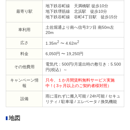
地下鉄谷町線 天満橋駅 徒歩10分
最寄り駅
地下鉄堺筋線 北浜駅 徒歩10分
地下鉄谷町線 谷町4丁目駅 徒歩15分
土佐堀通より南へ信号3ツ目 南50m左
車利用
20m
2
2
広さ
1.35m
〜 4.62m
料金
6,050円 〜 19,250円
電気代：500円/月退出時の敷引き：5.500
その他費用
円(税込）～
キャンペーン情
只今、１か月間賃料無料サービス実施
報
中！( 3ヶ月以上のご契約者様対照）
雨に濡れずに搬入可能 / 24h可能 / セキュ
設備
リティ / 駐車場 / エレベータ / 換気機能
地図