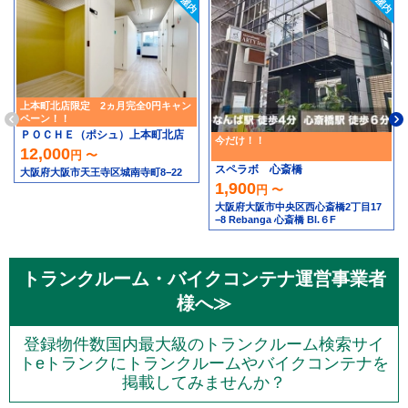
上本町北店限定 2ヵ月完全0円キャン
ペーン！！
ＰＯＣＨＥ（ポシュ）上本町北店
今だけ！！
12,000
円 〜
スペラボ 心斎橋
大阪府大阪市天王寺区城南寺町8−22
1,900
円 〜
大阪府大阪市中央区西心斎橋2丁目17
−8 Rebanga 心斎橋 Bl.６F
トランクルーム・バイクコンテナ運営事業者
様へ≫
登録物件数国内最大級のトランクルーム検索サイ
トeトランクにトランクルームやバイクコンテナを
掲載してみませんか？