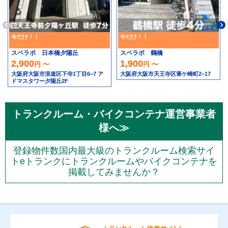
今だけ！！
今だけ！！
スペラボ 日本橋夕陽丘
スペラボ 鶴橋
2,900
1,900
円 〜
円 〜
大阪府大阪市浪速区下寺1丁目6−7 ア
大阪府大阪市天王寺区筆ケ崎町2−17
ドマスタワー夕陽丘2F
トランクルーム・バイクコンテナ運営事業者
様へ≫
登録物件数国内最大級のトランクルーム検索サイ
トeトランクにトランクルームやバイクコンテナを
掲載してみませんか？