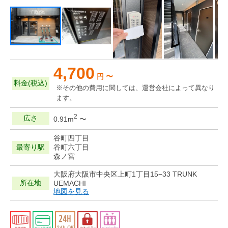
4,700
円 〜
料金(税込)
※その他の費用に関しては、運営会社によって異なり
ます。
2
広さ
0.91m
〜
谷町四丁目
最寄り駅
谷町六丁目
森ノ宮
大阪府大阪市中央区上町1丁目15−33 TRUNK
所在地
UEMACHI
地図を見る