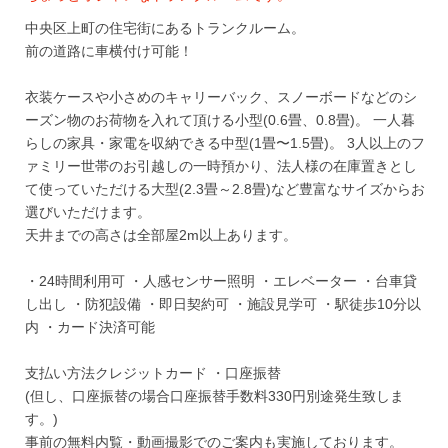
中央区上町の住宅街にあるトランクルーム。
前の道路に車横付け可能！
衣装ケースや小さめのキャリーバック、スノーボードなどのシ
ーズン物のお荷物を入れて頂ける小型(0.6畳、0.8畳)。 一人暮
らしの家具・家電を収納できる中型(1畳〜1.5畳)。 3人以上のフ
ァミリー世帯のお引越しの一時預かり、法人様の在庫置きとし
て使っていただける大型(2.3畳～2.8畳)など豊富なサイズからお
選びいただけます。
天井までの高さは全部屋2m以上あります。
・24時間利用可 ・人感センサー照明 ・エレベーター ・台車貸
し出し ・防犯設備 ・即日契約可 ・施設見学可 ・駅徒歩10分以
内 ・カード決済可能
支払い方法クレジットカード ・口座振替
(但し、口座振替の場合口座振替手数料330円別途発生致しま
す。)
事前の無料内覧・動画撮影でのご案内も実施しております。