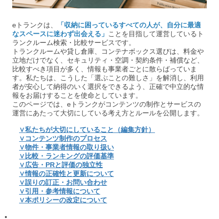
eトランクは、
「収納に困っているすべての人が、自分に最適
なスペースに迷わず出会える」
ことを目指して運営しているト
ランクルーム検索・比較サービスです。
トランクルームや貸し倉庫、コンテナボックス選びは、料金や
立地だけでなく、セキュリティ・空調・契約条件・補償など、
比較すべき項目が多く、情報も事業者ごとに散らばっていま
す。私たちは、こうした「選ぶことの難しさ」を解消し、利用
者が安心して納得のいく選択をできるよう、正確で中立的な情
報をお届けすることを使命としています。
このページでは、eトランクがコンテンツの制作とサービスの
運営にあたって大切にしている考え方とルールを公開します。
∨私たちが大切にしていること（編集方針）
∨コンテンツ制作のプロセス
∨物件・事業者情報の取り扱い
∨比較・ランキングの評価基準
∨広告・PRと評価の独立性
∨情報の正確性と更新について
∨誤りの訂正・お問い合わせ
∨引用・参考情報について
∨本ポリシーの改定について