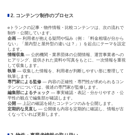
2. コンテンツ制作のプロセス
eトランクの記事・物件情報・比較コンテンツは、次の流れで
制作・公開しています。
企画
— 利用者が抱える疑問や悩み（例：「料金相場が分から
ない」「屋内型と屋外型の違いは？」）を起点にテーマを設定
します。
情報収集
— 公的機関・業界団体の公開情報、運営事業者への
ヒアリング、提供された資料や写真をもとに、一次情報を重視
して収集します。
執筆
— 収集した情報を、利用者が判断しやすい形に整理して
執筆します。
専門家による監修
— 内容の正確性・専門性が求められるコン
テンツについては、後述の専門家が監修します。
編集部によるチェック
— 事実確認・表記・分かりやすさ・公
平性の観点で編集部が確認します。
公開
— 上記の確認を経たコンテンツのみを公開します。
定期的な見直し
— 公開後も内容を定期的に確認し、情報が古
くなっていれば更新します。