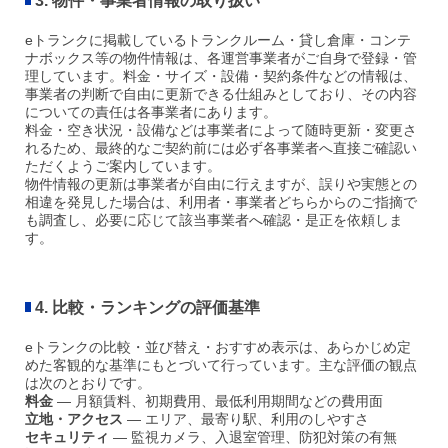
3. 物件・事業者情報の取り扱い
eトランクに掲載しているトランクルーム・貸し倉庫・コンテ
ナボックス等の物件情報は、各運営事業者がご自身で登録・管
理しています。料金・サイズ・設備・契約条件などの情報は、
事業者の判断で自由に更新できる仕組みとしており、その内容
についての責任は各事業者にあります。
料金・空き状況・設備などは事業者によって随時更新・変更さ
れるため、最終的なご契約前には必ず各事業者へ直接ご確認い
ただくようご案内しています。
物件情報の更新は事業者が自由に行えますが、誤りや実態との
相違を発見した場合は、利用者・事業
者どちらからのご指摘で
も調査し、必要に応じて該当事業者へ確認・是正を依頼しま
す。
4. 比較・ランキングの評価基準
eトランクの比較・並び替え・おすすめ表示は、あらかじめ定
めた客観的な基準にもとづいて行っています。主な評価の観点
は次のとおりです。
料金
— 月額賃料、初期費用、最低利用期間などの費用面
立地・アクセス
— エリア、最寄り駅、利用のしやすさ
セキュリティ
— 監視カメラ、入退室管理、防犯対策の有無