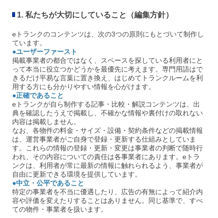
1. 私たちが大切にしていること（編集方針）
eトランクのコンテンツは、次の3つの原則にもとづいて制作し
ています。
●ユーザーファースト
掲載事業者の都合ではなく、スペースを探している利用者にと
って本当に役立つかどうかを最優先に考えます。専門用語はで
きるだけ平易な言葉に置き換え、はじめてトランクルームを利
用する方にも分かりやすい情報を心がけます。
●正確であること
eトランクが自ら制作する記事・比較・解説コンテンツは、出
典を確認したうえで掲載し、不確かな情報や裏付けの取れない
内容は掲載しません。
なお、各物件の料金・サイズ・設備・契約条件などの掲載情報
は、運営事業者がご自身で登録・更新する仕組みとしていま
す。これらの情報の登録・更新・変更は事業者の判断で随時行
われ、その内容についての責任は各事業者にあります。eトラ
ンクは、利用者が常に最新の情報に触れられるよう、事業者が
自由に更新できる環境を提供しています。
●中立・公平であること
特定の事業者を不当に優遇したり、広告の有無によって紹介内
容や評価を変えたりすることはありません。同じ基準で、すべ
ての物件・事業者を扱います。