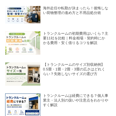
海外赴任や転勤が決まったら！後悔しな
い荷物整理の進め方と不用品処分術
トランクルームの初期費用はいくら？主
要11社を比較｜料金相場・契約時にか
かる費用・安く借りるコツを解説
【トランクルームのサイズ別収納例】
0.5畳・1畳・2畳・3畳の広さはどれく
らい？失敗しないサイズの選び方
トランクルームは経費にできる？個人事
業主・法人別の扱いや注意点をわかりや
すく解説