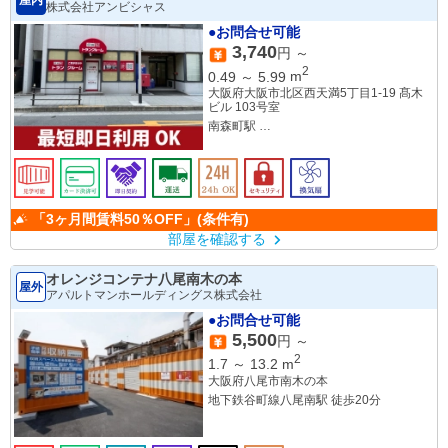
株式会社アンビシャス
●お問合せ可能
3,740
円 ～
2
0.49
～
5.99
m
大阪府大阪市北区西天満5丁目1-19 髙木
ビル 103号室
南森町駅
大阪天満宮駅
「3ヶ月間賃料50％OFF」(条件有)
部屋を確認する
オレンジコンテナ八尾南木の本
屋外
アパルトマンホールディングス株式会社
●お問合せ可能
5,500
円 ～
2
1.7
～
13.2
m
大阪府八尾市南木の本
地下鉄谷町線八尾南駅 徒歩20分