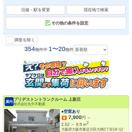
沿線・駅を変更
現在地で検索
その他の条件を設定
満室を除く
354
1〜20
物件中
物件
ブリヂストントランクルーム 上新庄
屋内
株式会社丸中不動産
●空室あり
7,900
円 ～
2
2.52
～
9.9
m
大阪府大阪市東淀川区大桐2丁目18−12