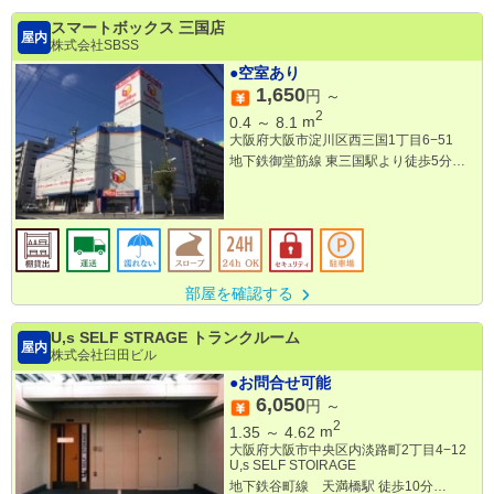
スマートボックス 三国店
屋内
株式会社SBSS
●空室あり
1,650
円 ～
2
0.4
～
8.1
m
大阪府大阪市淀川区西三国1丁目6−51
地下鉄御堂筋線 東三国駅より徒歩5分
阪急宝塚本線 三国駅より徒歩15分
部屋を確認する
U,s SELF STRAGE トランクルーム
屋内
株式会社臼田ビル
●お問合せ可能
6,050
円 ～
2
1.35
～
4.62
m
大阪府大阪市中央区内淡路町2丁目4−12
U,s SELF STOIRAGE
地下鉄谷町線 天満橋駅 徒歩10分