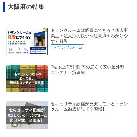
株式会社グッドライフ
株式会社伊藤佑都市企画
大阪府の特集
アーカスクリエイト株式会社
magico株式会社
Tfy株式会社
シェアガレ
株式会社岸本工務店
有限会社明大産業
有限会社スペースボックスレンタルサービス
ストレージサービス株式会社
トランクルーム サブクロ
トランクルームは経費にできる？個人事
株式会社ヤマシロ
株式会社興亜通商
業主・法人別の扱いや注意点をわかりや
すく解説
トランクルーム
6帖以上2万円以下の広くて安い屋外型
コンテナ・貸倉庫
セキュリティ設備が充実しているトラン
クルーム徹底解説【全国版】