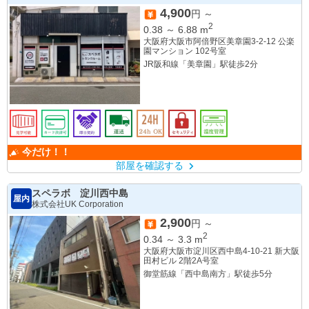
4,900
円 ～
2
0.38
～
6.88
m
大阪府大阪市阿倍野区美章園3-2-12 公楽
園マンション 102号室
JR阪和線「美章園」駅徒歩2分
今だけ！！
部屋を確認する
スペラボ 淀川西中島
屋内
株式会社UK Corporation
2,900
円 ～
2
0.34
～
3.3
m
大阪府大阪市淀川区西中島4-10-21 新大阪
田村ビル 2階2A号室
御堂筋線「西中島南方」駅徒歩5分