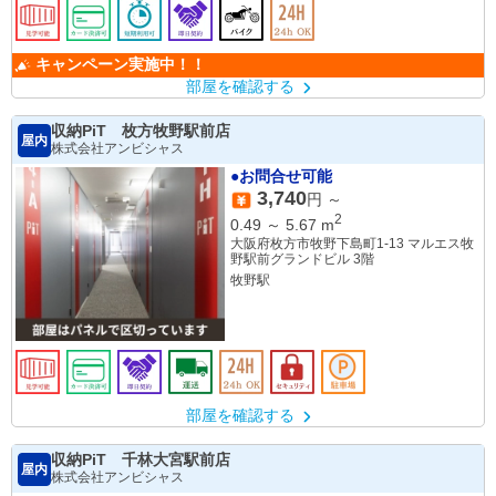
キャンペーン実施中！！
部屋を確認する
収納PiT 枚方牧野駅前店
屋内
株式会社アンビシャス
●お問合せ可能
3,740
円 ～
2
0.49
～
5.67
m
大阪府枚方市牧野下島町1-13 マルエス牧
野駅前グランドビル 3階
牧野駅
部屋を確認する
収納PiT 千林大宮駅前店
屋内
株式会社アンビシャス