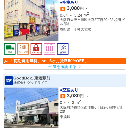
●空室あり
3,080
円 ～
2
0.64
～
3.24
m
大阪府大阪市旭区大宮3丁目20−28 植田ビ
ル2階
谷町線 千林大宮駅
「初期費用無料」or「3ヶ月賃料50%OFF」
部屋を確認する
GoodBox. 東湊駅前
屋内
株式会社グッドライフ
●空室あり
3,080
円 ～
2
0.9
～
3
m
大阪府堺市堺区西湊町6丁目2-8 嶋本ビル
2階
東湊駅