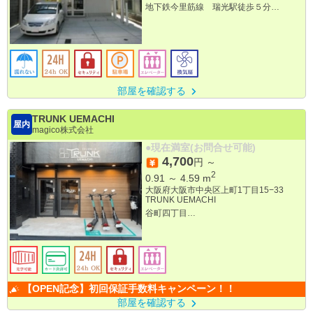
地下鉄今里筋線 瑞光駅徒歩５分
阪急京都線 上新庄駅徒歩１５分
部屋を確認する
TRUNK UEMACHI
屋内
magico株式会社
●現在満室(お問合せ可能)
4,700
円 ～
2
0.91
～
4.59
m
大阪府大阪市中央区上町1丁目15−33
TRUNK UEMACHI
谷町四丁目
谷町六丁目
森ノ宮
【OPEN記念】初回保証手数料キャンペーン！！
部屋を確認する