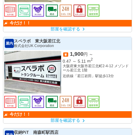
今だけ！！
部屋を確認する
スペラボ 東大阪若江北
屋内
株式会社UK Corporation
1,900
円 ～
2
0.47
～
5.11
m
大阪府東大阪市若江北町2-4-12 メゾンド
ール若江北 1階
近鉄線「若江岩田」駅徒歩13分
今だけ！！
部屋を確認する
収納PiT 南森町駅西店
屋内