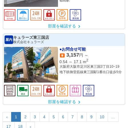
都島駅
部屋を確認する
キュラーズ東三国店
屋内
株式会社キュラーズ
●お問合せ可能
3,157
円 ～
2
0.54
～
17.1
m
大阪府大阪市淀川区東三国3丁目10−19
地下鉄御堂筋線東三国駅1番出口徒歩5分
部屋を確認する
‹
1
2
3
4
5
6
7
8
9
10
...
17
18
›