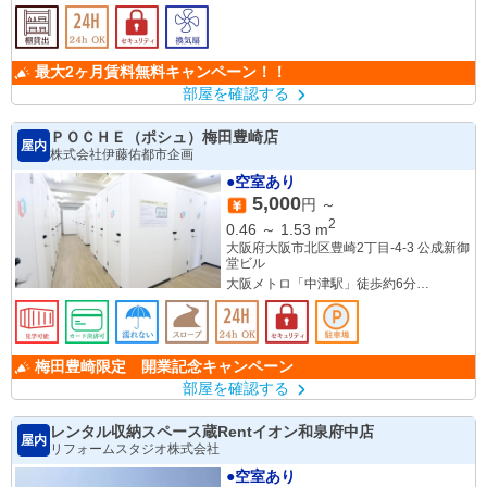
最大2ヶ月賃料無料キャンペーン！！
部屋を確認する
ＰＯＣＨＥ（ポシュ）梅田豊崎店
屋内
株式会社伊藤佑都市企画
●空室あり
5,000
円 ～
2
0.46
～
1.53
m
大阪府大阪市北区豊崎2丁目-4-3 公成新御
堂ビル
大阪メトロ「中津駅」徒歩約6分
阪急線「大阪梅田駅」徒歩約9分
梅田豊崎限定 開業記念キャンペーン
部屋を確認する
レンタル収納スペース蔵Rentイオン和泉府中店
屋内
リフォームスタジオ株式会社
●空室あり