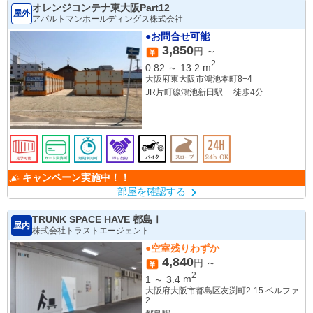
オレンジコンテナ東大阪Part12
屋外
アパルトマンホールディングス株式会社
●お問合せ可能
3,850
円 ～
2
0.82
～
13.2
m
大阪府東大阪市鴻池本町8−4
JR片町線鴻池新田駅 徒歩4分
キャンペーン実施中！！
部屋を確認する
TRUNK SPACE HAVE 都島Ⅰ
屋内
株式会社トラストエージェント
●空室残りわずか
4,840
円 ～
2
1
～
3.4
m
大阪府大阪市都島区友渕町2-15 ベルファ
2