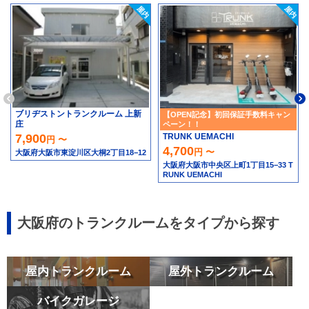
ブリヂストントランクルーム 上新
【OPEN記念】初回保証手数料キャン
庄
ペーン！！
TRUNK UEMACHI
7,900
円 〜
4,700
円 〜
大阪府大阪市東淀川区大桐2丁目18−12
大阪府大阪市中央区上町1丁目15−33 T
RUNK UEMACHI
大阪府のトランクルームをタイプから探す
屋内トランクルーム
屋外トランクルーム
バイクガレージ