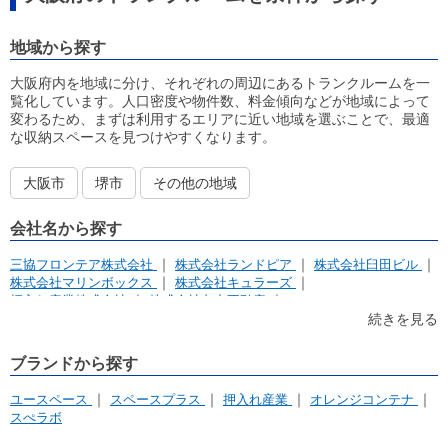
地域から探す
大阪府内を地域に分け、それぞれの周辺にあるトランクルームを一
覧化しています。人口密度や物件数、料金傾向などが地域によって
変わるため、まずは利用するエリアに近い地域を選ぶことで、最適
な収納スペースを見つけやすくなります。
大阪市
堺市
その他の地域
会社名から探す
三協フロンテア株式会社
株式会社ランドピア
株式会社臼田ビル
株式会社マリンボックス
株式会社キュラーズ
押入れ産業株式会社
株式会社丸中不動産
株式会社ユー・エス・HIROTA
株式会社トラストエージェント
続きを見る
株式会社ケイズクリエイト
株式会社グッドハウジング
アパルトマンホールディングス株式会社
ブランドから探す
イナバクリエイト株式会社
株式会社アンビシャス
株式会社ハウスゲート
株式会社SBSS
株式会社瀬戸内
ユースペース
スペースプラス
押入れ産業
オレンジコンテナ
トランクルーム八登
リフォームスタジオ株式会社
スぺラボ
株式会社トランクルームパイン
トーア興発株式会社
株式会社UK Corporation
株式会社中之島企画