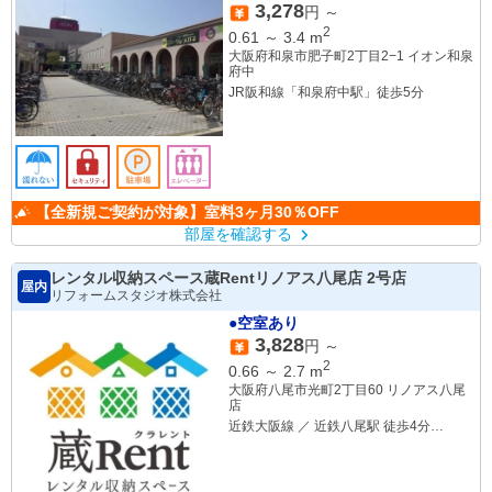
3,278
円 ～
2
0.61
～
3.4
m
大阪府和泉市肥子町2丁目2−1 イオン和泉
府中
JR阪和線「和泉府中駅」徒歩5分
【全新規ご契約が対象】室料3ヶ月30％OFF
部屋を確認する
レンタル収納スペース蔵Rentリノアス八尾店 2号店
屋内
リフォームスタジオ株式会社
●空室あり
3,828
円 ～
2
0.66
～
2.7
m
大阪府八尾市光町2丁目60 リノアス八尾
店
近鉄大阪線 ／ 近鉄八尾駅 徒歩4分
（300m）
近鉄バス 八尾線 近鉄八尾駅前 徒歩4分
（310m）