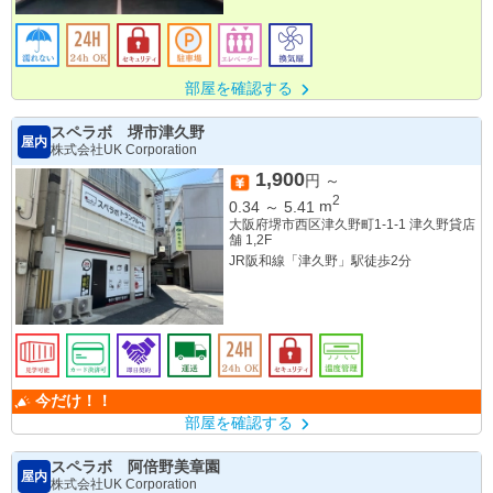
地下鉄堺筋線 北浜駅 徒歩10分
地下鉄谷町線 谷町4丁目駅 徒歩15分
部屋を確認する
スペラボ 堺市津久野
屋内
株式会社UK Corporation
1,900
円 ～
2
0.34
～
5.41
m
大阪府堺市西区津久野町1-1-1 津久野貸店
舗 1,2F
JR阪和線「津久野」駅徒歩2分
今だけ！！
部屋を確認する
スペラボ 阿倍野美章園
屋内
株式会社UK Corporation