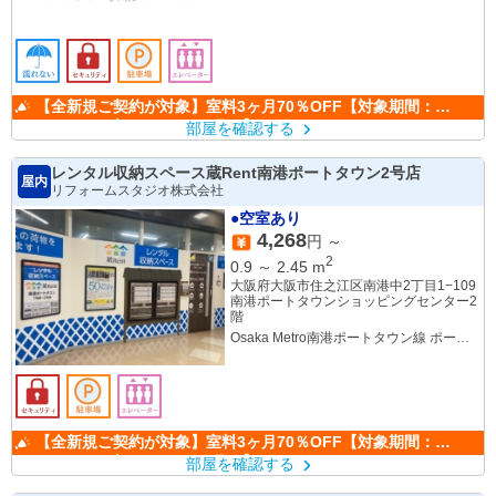
【全新規ご契約が対象】室料3ヶ月70％OFF【対象期間：
2026.07.21（火）～08.31（月）】
部屋を確認する
レンタル収納スペース蔵Rent南港ポートタウン2号店
屋内
リフォームスタジオ株式会社
●空室あり
4,268
円 ～
2
0.9
～
2.45
m
大阪府大阪市住之江区南港中2丁目1−109
南港ポートタウンショッピングセンター2
階
Osaka Metro南港ポートタウン線 ポート
タウン東駅
【全新規ご契約が対象】室料3ヶ月70％OFF【対象期間：
2026.07.21（火）～08.31（月）】
部屋を確認する