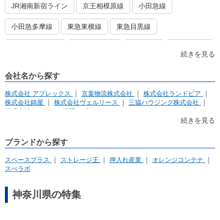
JR湘南新宿ライン
京王相模原線
小田急線
小田急多摩線
東急東横線
東急目黒線
東急田園都市線
東急大井町線
京急本線
京急大師線
続きを見る
相鉄・JR直通線
会社名から探す
株式会社 アプレックス
京葉物流株式会社
株式会社ランドピア
株式会社錦屋
株式会社ヴェルリース
三協ハウジング株式会社
株式会社クリエイト総研 ブルーストレージ・バイクストレージ
株式会社ストレージ王
ストアハブ・ストレージプラス合同会社
続きを見る
株式会社 メイクリーン
株式会社バース
株式会社マリンボックス
株式会社キュラーズ
ブランドから探す
押入れ産業株式会社
株式会社グランディー
ルート株式会社
東急ライフィア株式会社
湘南レーベル株式会社
スペースプラス
ストレージ王
押入れ産業
オレンジコンテナ
アパルトマンホールディングス株式会社
スぺラボ
株式会社西田コーポレーション
株式会社アズ・ブリック
リアルテックス マルヤマエンジニアリング
イナバクリエイト株式会社
イデアコミュニティー株式会社
神奈川県の特集
まちづくりコーポレーション株式会社
株式会社アンビシャス
有限会社栗木商事
長栄興業株式会社
有限会社ユアスペースエンヤ
株式会社マーケットトラスト