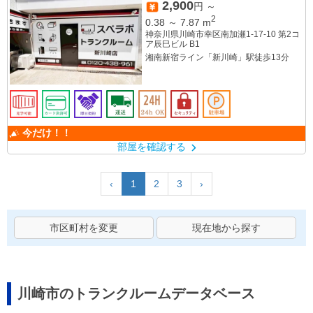
2,900
円 ～
2
0.38
～
7.87
m
神奈川県川崎市幸区南加瀬1-17-10 第2コ
ア辰巳ビル B1
湘南新宿ライン「新川崎」駅徒歩13分
今だけ！！
部屋を確認する
‹
1
2
3
›
市区町村を変更
現在地から探す
川崎市のトランクルームデータベース