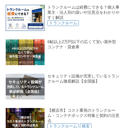
株式会社 トーリク
株式会社パルマ
株式会社サンリー
トランクルームは経費にできる？個人事
株式会社ビッグボックス
ミヤコホールディングス株式会社
業主・法人別の扱いや注意点をわかりや
株式会社ピネスト
株式会社ハウスビッド
すく解説
ジェイレックス・コーポレーション株式会社
拓陵建設株式会社
トランクルーム
株式会社フライ・アヴァンティ
株式会社DSi
有限会社綱島商店
株式会社トランクルーム東京
株式会社UK Corporation
合同会社Mt Fuji
株式会社リリクル
株式会社リビングセンター
株式会社NORTH SIDE
アーカスクリエイト株式会社
6帖以上2万円以下の広くて安い屋外型
株式会社トミザワ
株式会社エムエイチ
株式会社ライブラボ
コンテナ・貸倉庫
積水ハウスシャーメゾンPM東京株式会社
株式会社GROUD
湘南アセット株式会社
株式会社レガーロ・スタイル
株式会社Estlearn
株式会社ステージ・ワン
セキュリティ設備が充実しているトラン
クルーム徹底解説【全国版】
【横浜市】コスト重視のトランクルー
ム・コンテナボックス特集と契約の注意
点
トランクルーム
格安