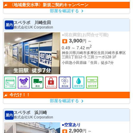
〈地域最安水準〉新規ご契約キャンペーン
部屋を確認する
スペラボ 川崎生田
屋内
株式会社UK Corporation
●現在満室(お問合せ可能)
3,900
円 ～
2
0.49
～
7.42
m
神奈川県川崎市多摩区生田川崎市多摩区
三田1丁目12−5 三田コーポ128 1F
小田急小田原線「生田」徒歩7分
今だけ！！
部屋を確認する
スペラボ 浜川崎
屋内
株式会社UK Corporation
●空室あり
2,900
円 ～