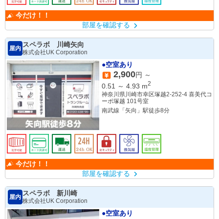
今だけ！！
部屋を確認する
スペラボ 川崎矢向
屋内
株式会社UK Corporation
●空室あり
2,900
円 ～
2
0.51
～
4.93
m
神奈川県川崎市幸区塚越2-252-4 喜美代コ
ーポ塚越 101号室
南武線「矢向」駅徒歩8分
今だけ！！
部屋を確認する
スペラボ 新川崎
屋内
株式会社UK Corporation
●空室あり