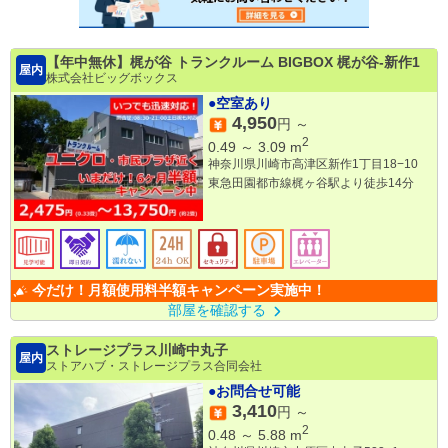
【年中無休】梶が谷 トランクルーム BIGBOX 梶が谷-新作1
屋内
株式会社ビッグボックス
●空室あり
4,950
円 ～
2
0.49
～
3.09
m
神奈川県川崎市高津区新作1丁目18−10
東急田園都市線梶ヶ谷駅より徒歩14分
今だけ！月額使用料半額キャンペーン実施中！
部屋を確認する
ストレージプラス川崎中丸子
屋内
ストアハブ・ストレージプラス合同会社
●お問合せ可能
3,410
円 ～
2
0.48
～
5.88
m