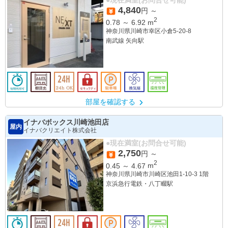
4,840
円 ～
2
0.78
～
6.92
m
神奈川県川崎市幸区小倉5-20-8
南武線 矢向駅
部屋を確認する
イナバボックス川崎池田店
屋内
イナバクリエイト株式会社
●現在満室(お問合せ可能)
2,750
円 ～
2
0.45
～
4.67
m
神奈川県川崎市川崎区池田1-10-3 1階
京浜急行電鉄・八丁畷駅