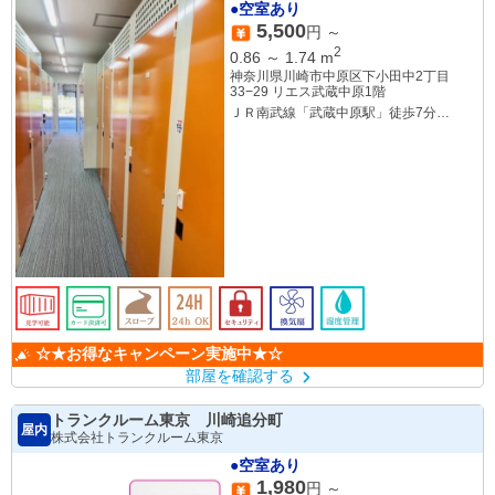
●空室あり
5,500
円 ～
2
0.86
～
1.74
m
神奈川県川崎市中原区下小田中2丁目
33−29 リエス武蔵中原1階
ＪＲ南武線「武蔵中原駅」徒歩7分
東急東横線「武蔵小杉駅」徒歩22分
☆★お得なキャンペーン実施中★☆
部屋を確認する
トランクルーム東京 川崎追分町
屋内
株式会社トランクルーム東京
●空室あり
1,980
円 ～