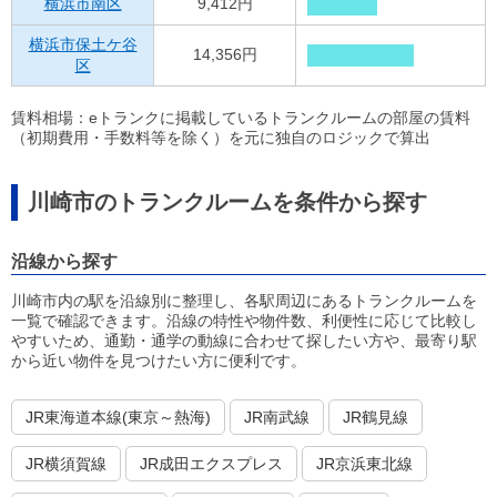
横浜市南区
9,412円
横浜市保土ケ谷
14,356円
区
賃料相場：eトランクに掲載しているトランクルームの部屋の賃料
（初期費用・手数料等を除く）を元に独自のロジックで算出
川崎市のトランクルームを条件から探す
沿線から探す
川崎市内の駅を沿線別に整理し、各駅周辺にあるトランクルームを
一覧で確認できます。沿線の特性や物件数、利便性に応じて比較し
やすいため、通勤・通学の動線に合わせて探したい方や、最寄り駅
から近い物件を見つけたい方に便利です。
JR東海道本線(東京～熱海)
JR南武線
JR鶴見線
JR横須賀線
JR成田エクスプレス
JR京浜東北線