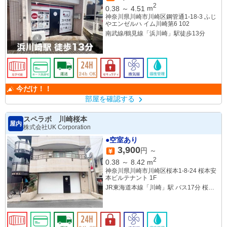
2
0.38
～
4.51
m
神奈川県川崎市川崎区鋼管通1-18-3 ふじ
やエンゼルハ イム川崎第6 102
南武線/鶴見線「浜川崎」駅徒歩13分
今だけ！！
部屋を確認する
スペラボ 川崎桜本
屋内
株式会社UK Corporation
●空室あり
3,900
円 ～
2
0.38
～
8.42
m
神奈川県川崎市川崎区桜本1-8-24 桜本安
本ビルテナント 1F
JR東海道本線「川崎」駅 バス17分 桜本
下車 徒歩3分