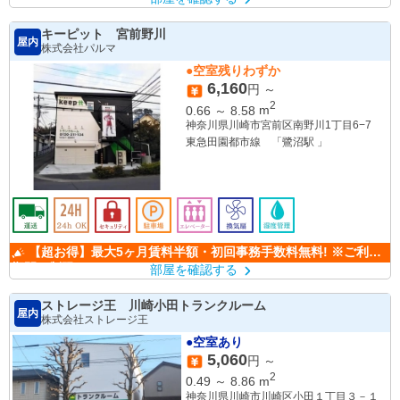
キーピット 宮前野川
屋内
株式会社パルマ
●空室残りわずか
6,160
円 ～
2
0.66
～
8.58
m
神奈川県川崎市宮前区南野川1丁目6−7
東急田園都市線 「鷺沼駅 」
【超お得】最大5ヶ月賃料半額・初回事務手数料無料! ※ご利用
期間の制限なし
部屋を確認する
ストレージ王 川崎小田トランクルーム
屋内
株式会社ストレージ王
●空室あり
5,060
円 ～
2
0.49
～
8.86
m
神奈川県川崎市川崎区小田１丁目３－１