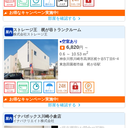
お得なキャンペーン実施中!
部屋を確認する
ストレージ王 梶が谷トランクルーム
屋内
株式会社ストレージ王
●空室あり
6,820
円 ～
2
0.6
～
10.53
m
神奈川県川崎市高津区梶ケ谷5丁目6−4
東急田園都市線 梶が谷駅
お得なキャンペーン実施中!
部屋を確認する
イナバボックス川崎小倉店
屋内
イナバクリエイト株式会社
●現在満室(お問合せ可能)