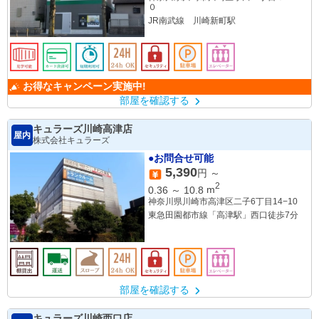
０
JR南武線 川崎新町駅
お得なキャンペーン実施中!
部屋を確認する
キュラーズ川崎高津店
屋内
株式会社キュラーズ
●お問合せ可能
5,390
円 ～
2
0.36
～
10.8
m
神奈川県川崎市高津区二子6丁目14−10
東急田園都市線「高津駅」西口徒歩7分
部屋を確認する
キュラーズ川崎西口店