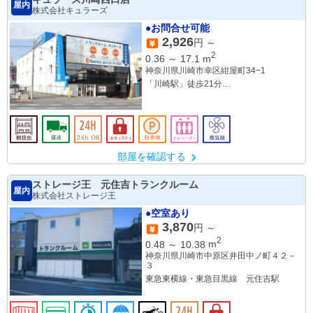
屋内
株式会社キュラーズ
●お問合せ可能
2,926
円 ～
2
0.36
～
17.1
m
神奈川県川崎市幸区紺屋町34−1
「川崎駅」徒歩21分
「矢向駅」徒歩16分
部屋を確認する
ストレージ王 元住吉トランクルーム
屋内
株式会社ストレージ王
●空室あり
3,870
円 ～
2
0.48
～
10.38
m
神奈川県川崎市中原区井田中ノ町４２－
３
東急東横線・東急目黒線 元住吉駅