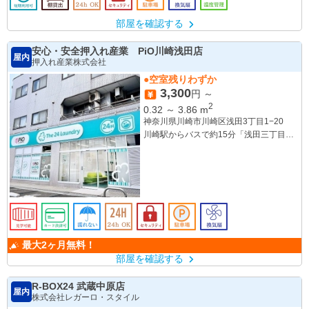
部屋を確認する
安心・安全押入れ産業 PiO川崎浅田店
屋内
押入れ産業株式会社
●空室残りわずか
3,300
円 ～
2
0.32
～
3.86
m
神奈川県川崎市川崎区浅田3丁目1−20
川崎駅からバスで約15分「浅田三丁目」
バス停徒歩１分
「川崎駅」「鶴見駅」から車で約7分
南武線「小田栄駅」から徒歩14分
最大2ヶ月無料！
部屋を確認する
R-BOX24 武蔵中原店
屋内
株式会社レガーロ・スタイル