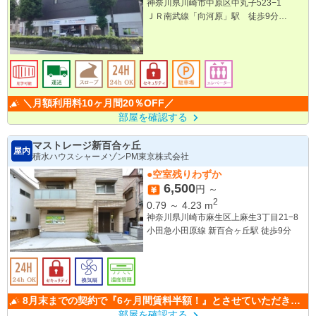
神奈川県川崎市中原区中丸子523−1
ＪＲ南武線「向河原」駅 徒歩9分
ＪＲ南武線「平間」駅 徒歩10分
ＪＲ横須賀線「武蔵小杉」駅 徒歩16分
＼月額利用料10ヶ月間20％OFF／
部屋を確認する
マストレージ新百合ヶ丘
屋内
積水ハウスシャーメゾンPM東京株式会社
●空室残りわずか
6,500
円 ～
2
0.79
～
4.23
m
神奈川県川崎市麻生区上麻生3丁目21−8
小田急小田原線 新百合ヶ丘駅 徒歩9分
8月末までの契約で『6ヶ月間賃料半額！』とさせていただきま
す。
部屋を確認する