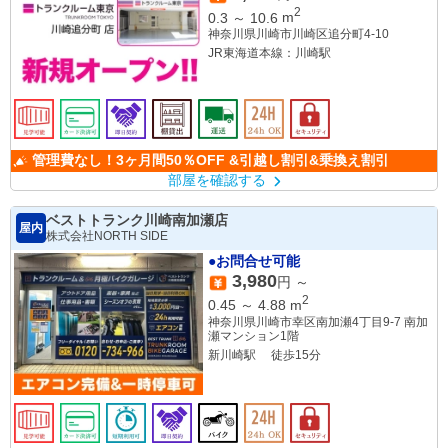
2
0.3
～
10.6
m
神奈川県川崎市川崎区追分町4-10
JR東海道本線：川崎駅
管理費なし！3ヶ月間50％OFF &引越し割引&乗換え割引
部屋を確認する
ベストトランク川崎南加瀬店
屋内
株式会社NORTH SIDE
●お問合せ可能
3,980
円 ～
2
0.45
～
4.88
m
神奈川県川崎市幸区南加瀬4丁目9-7 南加
瀬マンション1階
新川崎駅 徒歩15分