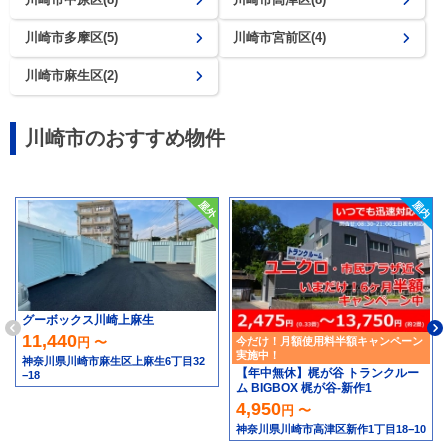
川崎市多摩区(5)
川崎市宮前区(4)
川崎市麻生区(2)
川崎市のおすすめ物件
グーボックス川崎上麻生
11,440
円 〜
今だけ！月額使用料半額キャンペーン
実施中！
神奈川県川崎市麻生区上麻生6丁目32
【年中無休】梶が谷 トランクルー
−18
ム BIGBOX 梶が谷-新作1
4,950
円 〜
神奈川県川崎市高津区新作1丁目18−10