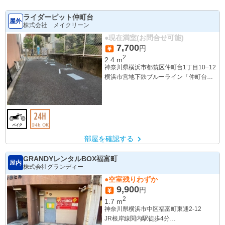
ライダーピット仲町台
屋外
株式会社 メイクリーン
●現在満室(お問合せ可能)
7,700
円
2
2.4
m
神奈川県横浜市都筑区仲町台1丁目10−12
横浜市営地下鉄ブルーライン「仲町台
駅」より徒歩3分
部屋を確認する
GRANDYレンタルBOX福富町
屋内
株式会社グランディー
●空室残りわずか
9,900
円
2
1.7
m
神奈川県横浜市中区福富町東通2-12
JR根岸線関内駅徒歩4分