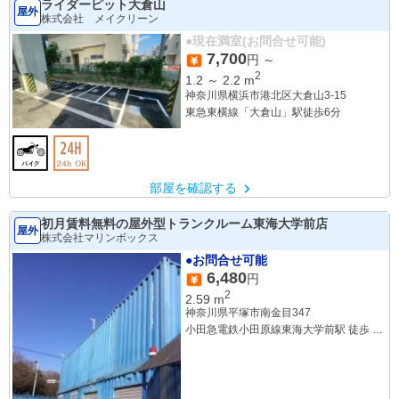
ライダーピット大倉山
屋外
株式会社 メイクリーン
●現在満室(お問合せ可能)
7,700
円 ～
2
1.2
～
2.2
m
神奈川県横浜市港北区大倉山3-15
東急東横線「大倉山」駅徒歩6分
部屋を確認する
初月賃料無料の屋外型トランクルーム東海大学前店
屋外
株式会社マリンボックス
●お問合せ可能
6,480
円
2
2.59
m
神奈川県平塚市南金目347
小田急電鉄小田原線東海大学前駅 徒歩 34
分
小田急小田原線 鶴巻温泉駅 徒歩39分
小田急小田原線 秦野駅 徒歩65分