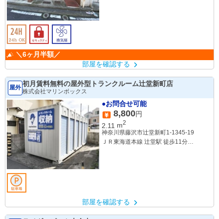
ブルーライン関内駅徒歩4分
京急線日ノ出町駅徒歩7分
＼6ヶ月半額／
部屋を確認する
初月賃料無料の屋外型トランクルーム辻堂新町店
屋外
株式会社マリンボックス
●お問合せ可能
8,800
円
2
2.11
m
神奈川県藤沢市辻堂新町1-1345-19
ＪＲ東海道本線 辻堂駅 徒歩11分
小田急江ノ島線 藤沢本町駅 徒歩33分
小田急江ノ島線 本鵠沼駅 徒歩44分
部屋を確認する