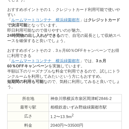
おすすめポイントその１．クレジットカード利用可能で使いや
すい
「
ルームマートコンテナ 横浜緑園都市
」は
クレジットカード
で決済可能
となっています。
即日利用可能なので借りやすいのが魅力。
24時間物の出し入れができる
ので、自宅の延長として収納スペ
ースを確保すると良いでしょう。
おすすめポイントその２．3ヵ月60％OFFキャンペーンでお得
に利用できる
「
ルームマートコンテナ 横浜緑園都市
」では、
3ヵ月
60％OFFキャンペーン
を実施しています。
半額以下のリーズナブルな料金で利用できるので、試しにトラ
ンクルームを利用してみたいという方にもおすすめ。
短期間の利用も可能
なので、気軽に利用してみると良いでしょ
う。
所在地
神奈川県横浜市泉区岡津町2846-2
最寄り駅
相模鉄道いずみ野線緑園都市駅
2
広さ
1.2〜13.9m
料金
2040円〜33500円