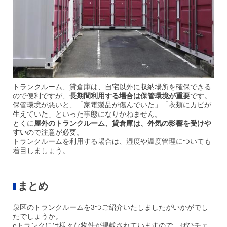
トランクルーム、貸倉庫は、自宅以外に収納場所を確保できる
ので便利ですが、
長期間利用する場合は保管環境が重要
です。
保管環境が悪いと、「家電製品が傷んでいた」「衣類にカビが
生えていた」といった事態になりかねません。
とくに
屋外のトラ
ンクルーム、貸倉庫は、外気の影響を受けや
すい
ので注意が必要。
トランクルームを利用する場合は、湿度や温度管理についても
着目しましょう。
まとめ
泉区のトランクルームを3つご紹介いたしましたがいかがでし
たでしょうか。
eトランクには様々な物件が掲載されていますので、ぜひチェ