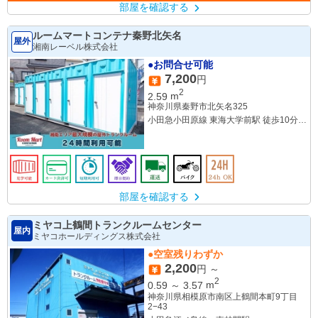
部屋を確認する
ルームマートコンテナ秦野北矢名
屋外
湘南レーベル株式会社
●お問合せ可能
7,200
円
2
2.59
m
神奈川県秦野市北矢名325
小田急小田原線 東海大学前駅 徒歩10分
小田急小田原線 鶴巻温泉駅 徒歩20分
JR東海道本線 平塚駅 バス40分 東海大学
前駅南口下車 徒歩13分
小田急小田原線 秦野駅 バス23分 東海大
学前駅南口下車 徒歩13分
部屋を確認する
ミヤコ上鶴間トランクルームセンター
屋内
ミヤコホールディングス株式会社
●空室残りわずか
2,200
円 ～
2
0.59
～
3.57
m
神奈川県相模原市南区上鶴間本町9丁目
2−43