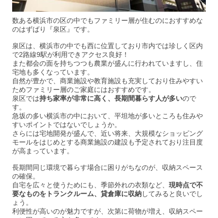
数ある横浜市の区の中でもファミリー層が住むのにおすすめな
のはずばり『泉区』です。
泉区は、横浜市の中でも西に位置しており市内では珍しく区内
で2路線9駅が利用できアクセス良好！
また都会の面を持ちつつも農業が盛んに行われていますし、住
宅地も多くなっています。
自然が豊かで、商業施設や教育施設も充実しており住みやすい
ためファミリー層のご家庭にはおすすめです。
泉区では
持ち家率が非常に高く、長期間暮らす人が多い
ので
す。
急坂の多い横浜市の中において、平坦地が多いところも住みや
すいポイントではないでしょうか。
さらには宅地開発が盛んで、近い将来、大規模なショッピング
モールをはじめとする商業施設の建設も予定されており注目度
が高まっています。
長期間同じ環境で暮らす場合に困りがちなのが、収納スペース
の確保。
自宅を広々と使うためにも、季節外れの衣類など、
現時点で不
要なものをトランクルーム、貸倉庫に収納
してみると良いでし
ょう。
利便性が高いのが魅力ですが、次第に荷物が増え、収納スペー