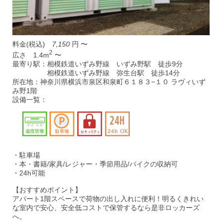
料金(税込)
7,150
円 〜
2
広さ 1.4m
〜
最寄り駅：相模鉄道いずみ野線 いずみ野駅 徒歩9分
相模鉄道いずみ野線 弥生台駅 徒歩14分
所在地：神奈川県横浜市泉区和泉町６１８３−１０ ラヴィいず
み野1階
設備一覧：
・駐車場
・本・書籍/家具/レジャー・季節用品/バイクの収納可
・24h可能
【おすすめポイント】
アパート1階スペースで荷物の出し入れに便利！明るくきれい
な室内で安心、安全低コストで保管するなら是非ロッカーズ
へ。