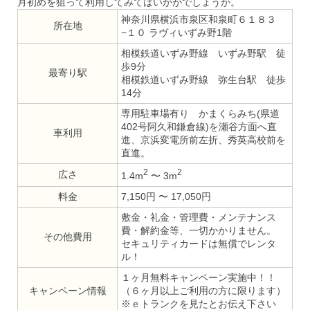
月初めを狙って利用してみてはいかがでしょうか。
神奈川県横浜市泉区和泉町６１８３
所在地
−１０ ラヴィいずみ野1階
相模鉄道いずみ野線 いずみ野駅 徒
歩9分
最寄り駅
相模鉄道いずみ野線 弥生台駅 徒歩
14分
専用駐車場有り かまくらみち(県道
402号阿久和鎌倉線)を瀬谷方面へ直
車利用
進、京浜変電所前左折、秀英高校前を
直進。
2
2
広さ
1.4m
〜 3m
料金
7,150円 〜 17,050円
敷金・礼金・管理費・メンテナンス
費・解約金等、一切かかりません。
その他費用
セキュリティカードは無償でレンタ
ル！
１ヶ月無料キャンペーン実施中！！
キャンペーン情報
（６ヶ月以上ご利用の方に限ります）
※ｅトランクを見たとお伝え下さい