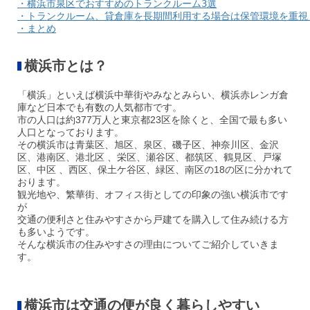
・横浜市泉区でおすすめのトランクルーム3選
・トランクルーム、貸倉庫を長期間利用する場合は保管環境を重視
・まとめ
横浜市とは？
「横浜」といえば横浜中華街やみなとみらい、横浜赤レンガ倉
庫など日本でも有数の人気都市です。
市の人口は約377万人と東京都23区を除くと、全国で最も多い
人口となっております。
その横浜市は青葉区、旭区、泉区、磯子区、神奈川区、金沢
区、港南区、港北区 、栄区、瀬谷区、都筑区、鶴見区、戸塚
区、中区 、西区、保土ケ谷区、緑区、南区の18の区に分かれて
おります。
観光地や、繁華街、オフィス街としての印象の強い横浜市です
が
交通の便利さと住みやすさから戸建てを購入して住み続ける方
も多いようです。
そんな横浜市の住みやすさの理由についてご紹介していきま
す。
横浜市は交通の便が良く暮らしやすい