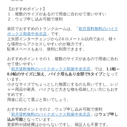
【おすすめポイント】
１．複数のサイズがあるので用途に合わせて使いやすい
２．ウェブ申し込み可能で便利
泉区でおすすめのトランクルームは、「
初月賃料無料のバイク
ボックス和泉中央北店
」です。
上矢部インターチェンジから2キロメートル以内であり、様々
な場所からアクセスしやすいのが魅力です。
駐車スペースもあり、便利に利用できます。
おすすめポイントその１．複数のサイズがあるので用途に合わ
せて使いやすい
「
初月賃料無料のバイクボックス和泉中央北店
」では、
1.1帖～
8.0帖のサイズに加え、バイク用もあり全部で5タイプ
となって
います。
小さなサイズでちょっとした物置にするのも良いですし、レジ
ャー用品や家具、バイクなど大きな物を収納したい方にもおす
すめです。
用途に応じて選ぶと良いでしょう。
おすすめポイントその２．ウェブ申し込み可能で便利
「
初月賃料無料のバイクボックス和泉中央北店
」は
ウェブ申し
込み可能
となっています。
更新料や諸経費はかからないですし、保証人も不要です。