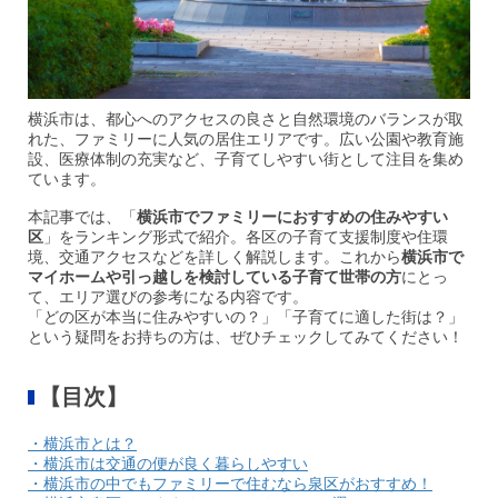
横浜市は、都心へのアクセスの良さと自然環境のバランスが取
れた、ファミリーに人気の居住エリアです。広い公園や教育施
設、医療体制の充実など、子育てしやすい街として注目を集め
ています。
本記事では、「
横浜市でファミリーにおすすめの住みやすい
区
」をランキング形式で紹介。各区の子育て支援制度や住環
境、交通アクセスなどを詳しく解説します。これから
横浜市で
マイホームや引っ越しを検討している子育て世帯の方
にとっ
て、エリア選びの参考になる内容です。
「どの区が本当に住みやすいの？」「子育てに適した街は？」
という疑問をお持ちの方は、ぜひチェックしてみてください！
【目次】
・横浜市とは？
・横浜市は交通の便が良く暮らしやすい
・横浜市の中でもファミリーで住むなら泉区がおすすめ！