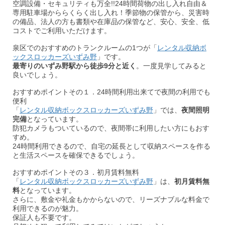
空調設備・セキュリティも万全!!24時間荷物の出し入れ自由＆
専用駐車場かららくらく出し入れ！季節物の保管から、災害時
の備品、法人の方も書類や在庫品の保管など、安心、安全、低
コストでご利用いただけます。
泉区でのおすすめのトランクルームの1つが「
レンタル収納ボ
ックスロッカーズいずみ野
」です。
最寄りのいずみ野駅から徒歩9分と近く
。一度見学してみると
良いでしょう。
おすすめポイントその１．24時間利用出来てで夜間の利用でも
便利
「
レンタル収納ボックスロッカーズいずみ野
」では、
夜間照明
完備
となっています。
防犯カメラもついているので、夜間帯に利用したい方にもおす
すめ。
24時間利用できるので、自宅の延長として収納スペースを作る
と生活スペースを確保できるでしょう。
おすすめポイントその３．初月賃料無料
「
レンタル収納ボックスロッカーズいずみ野
」は、
初月賃料無
料
となっています。
さらに、敷金や礼金もかからないので、リーズナブルな料金で
利用できるのが魅力。
保証人も不要です。