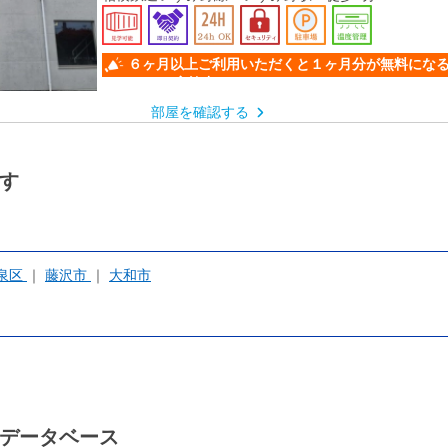
相模鉄道いずみ野線 弥生台駅 徒歩14分
６ヶ月以上ご利用いただくと１ヶ月分が無料にな
ンペーン』実施中！
部屋を確認する
す
泉区
藤沢市
大和市
データベース