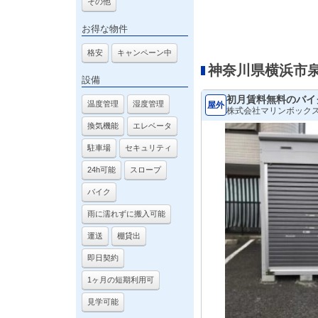
その他
お得な物件
格安
キャンペーン中
神奈川県横浜市
設備
初月賃料無料のバイ
温度管理
湿度管理
屋外
株式会社マリンボック
換気機能
エレベータ
駐車場
セキュリティ
24h可能
スロープ
バイク
雨に濡れずに搬入可能
運送
棚貸出
即日契約
1ヶ月の短期利用可
見学可能