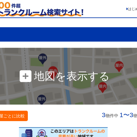
はじ
地図を表示する
3
1〜3
物件中
屋ごとに比較