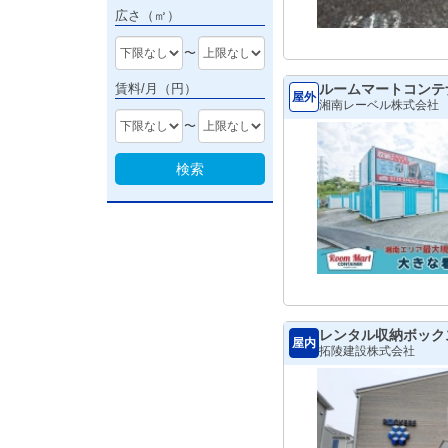
広さ（㎡）
〜
ルームマートコンテ
賃料/月（円）
屋外
湘南レーベル株式会社
〜
検索
レンタル収納ボック
屋内
拓陵建設株式会社