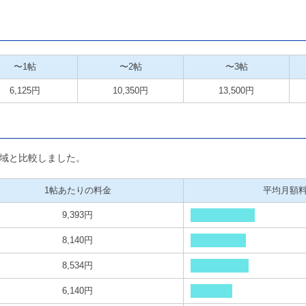
〜1帖
〜2帖
〜3帖
6,125円
10,350円
13,500円
域と比較しました。
1帖あたりの料金
平均月額
9,393円
8,140円
8,534円
6,140円