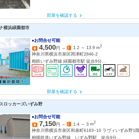
部屋を確認する
ナ横浜緑園都市
●お問合せ可能
4,500
2
1.2
～
13.9
m
円 ～
神奈川県横浜市泉区岡津町2846-2
相鉄いずみ野線 緑園都市駅 徒歩9分
相鉄いずみ野線 弥生台駅 車で13分
JR東海道本線 戸塚駅 車で16分
部屋を確認する
スロッカーズいずみ野
●お問合せ可能
7,150
2
1.4
～
3
m
円 ～
神奈川県横浜市泉区和泉町6183−10 ラヴィいずみ野1
相模鉄道いずみ野線 いずみ野駅 徒歩9分