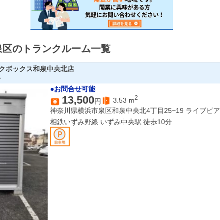
泉区のトランクルーム一覧
クボックス和泉中央北店
ス
●お問合せ可能
13,500
2
3.53
m
円
神奈川県横浜市泉区和泉中央北4丁目25−19 ライブピア六
相鉄いずみ野線 いずみ中央駅 徒歩10分
横浜市営地下鉄ブルーライン 立場駅 徒歩17分
相鉄いずみ野線 いずみ野駅 徒歩18分