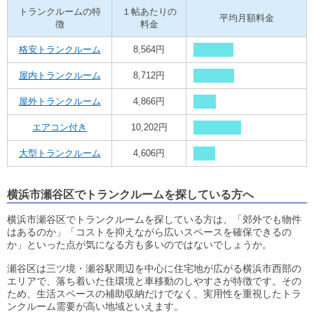
トランクルームの特
１帖あたりの
平均月額料金
徴
料金
格安トランクルーム
8,564円
屋内トランクルーム
8,712円
屋外トランクルーム
4,866円
エアコン付き
10,202円
大型トランクルーム
4,606円
横浜市瀬谷区でトランクルームを探している方へ
横浜市瀬谷区でトランクルームを探している方は、「郊外でも物件
はあるのか」「コストを抑えながら広いスペースを確保できるの
か」といった点が気になる方も多いのではないでしょうか。
瀬谷区は三ツ境・瀬谷駅周辺を中心に住宅地が広がる横浜市西部の
エリアで、落ち着いた住環境と車移動のしやすさが特徴です。その
ため、生活スペースの補助収納だけでなく、実用性を重視したトラ
ンクルーム需要が高い地域といえます。