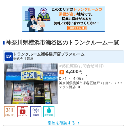
神奈川県横浜市瀬谷区のトランクルーム一覧
トランクルーム瀬谷橋戸店プラスルーム
屋内
株式会社錦屋
●現在満室(お問合せ可能)
4,400
円 ～
2
0.81
～
4.05
m
神奈川県横浜市瀬谷区橋戸3丁目62−7 K’s
テラス瀬谷101
部屋を確認する