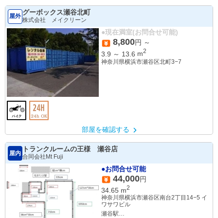
グーボックス瀬谷北町
屋外
株式会社 メイクリーン
●現在満室(お問合せ可能)
8,800
円 ～
2
3.9
～
13.6
m
神奈川県横浜市瀬谷区北町3−7
部屋を確認する
トランクルームの王様 瀬谷店
屋内
合同会社Mt Fuji
●お問合せ可能
44,000
円
2
34.65
m
神奈川県横浜市瀬谷区南台2丁目14−5 イ
ワサワビル
瀬谷駅