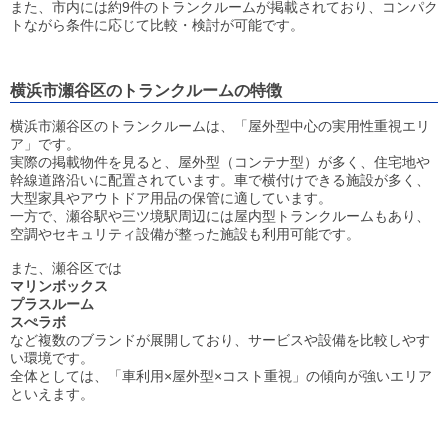
また、市内には約9件のトランクルームが掲載されており、コンパク
トながら条件に応じて比較・検討が可能です。
横浜市瀬谷区のトランクルームの特徴
横浜市瀬谷区のトランクルームは、「屋外型中心の実用性重視エリ
ア」です。
実際の掲載物件を見ると、屋外型（コンテナ型）が多く、住宅地や
幹線道路沿いに配置されています。車で横付けできる施設が多く、
大型家具やアウトドア用品の保管に適しています。
一方で、瀬谷駅や三ツ境駅周辺には屋内型トランクルームもあり、
空調やセキュリティ設備が整った施設も利用可能です。
また、瀬谷区では
マリンボックス
プラスルーム
スぺラボ
など複数のブランドが展開しており、サービスや設備を比較しやす
い環境です。
全体としては、「車利用×屋外型×コスト重視」の傾向が強いエリア
といえます。