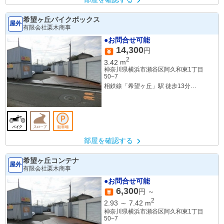
希望ヶ丘バイクボックス
屋外
有限会社栗木商事
●お問合せ可能
14,300
円
2
3.42
m
神奈川県横浜市瀬谷区阿久和東1丁目
50−7
相鉄線「希望ヶ丘」駅 徒歩13分
相鉄線「三ツ境」駅 徒歩16分
部屋を確認する
希望ヶ丘コンテナ
屋外
有限会社栗木商事
●お問合せ可能
6,300
円 ～
2
2.93
～
7.42
m
神奈川県横浜市瀬谷区阿久和東1丁目
50−7