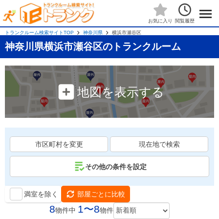
閲覧履歴
お気に入り
トランクルーム検索サイトTOP
神奈川県
横浜市瀬谷区
神奈川県横浜市瀬谷区のトランクルーム
地図を表示する
市区町村を変更
現在地で検索
その他の条件を設定
満室を除く
部屋ごとに比較
8
1〜8
物件中
物件