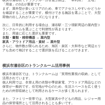
「用途」の3点が重要です。
まず、屋外型が多いエリアのため、車でアクセスしやすいかどうか
を確認することが重要です。横付けできる施設を選ぶことで、大型
荷物の出し入れがスムーズになります。
次に、日常的に利用する場合は、瀬谷駅・三ツ境駅周辺の屋内型ト
ランクルームを選ぶことで利便性が高まります。
また、用途に応じた選択も重要です。
衣類・書類・精密機器 → 屋内型
家具・アウトドア用品・資材 → 屋外型
さらに、物件数が限られるため、旭区・泉区・大和市など周辺エリ
アも含めて検討することで選択肢を広げることができます。
横浜市瀬谷区のトランクルーム活用事例
横浜市瀬谷区では、トランクルームは「実用性重視の収納」として
活用されています。
個人利用では、衣替え用の衣類や季節家電、アウトドア用品などの
保管が一般的です。住宅地が中心のため、生活スペースを広く使う
ための外部収納として利用されるケースが多く見られます。
また、ファミリー世帯では、大型家具や子どもの用品、レジャー用
品の保管場所として活用されることも多いです。