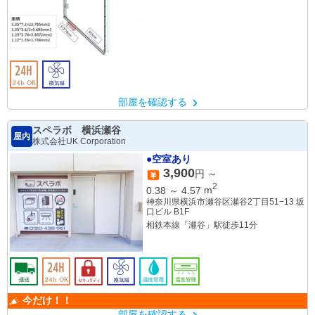
三ツ境駅
部屋を確認する
スペラボ 横浜瀬谷
屋内
株式会社UK Corporation
●空室あり
3,900
円 ～
2
0.38
～
4.57
m
神奈川県横浜市瀬谷区瀬谷2丁目51−13 坂
口ビル B1F
相鉄本線「瀬谷」駅徒歩11分
今だけ！！
部屋を確認する