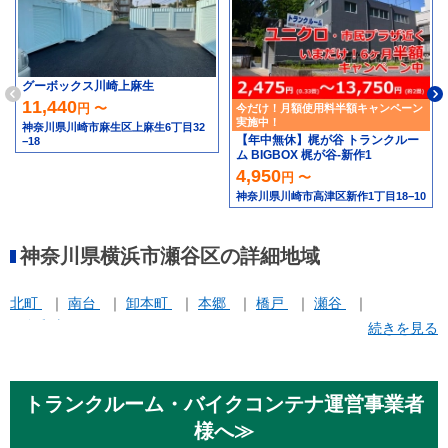
グーボックス川崎上麻生
11,440
円 〜
今だけ！月額使用料半額キャンペーン
実施中！
神奈川県川崎市麻生区上麻生6丁目32
【年中無休】梶が谷 トランクルー
−18
ム BIGBOX 梶が谷-新作1
4,950
円 〜
神奈川県川崎市高津区新作1丁目18−10
神奈川県横浜市瀬谷区の詳細地域
北町
南台
卸本町
本郷
橋戸
瀬谷
阿久和東
続きを見る
トランクルーム・バイクコンテナ運営事業者
様へ≫