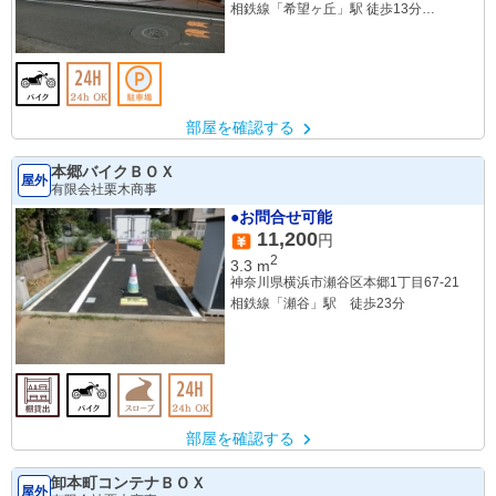
相鉄線「希望ヶ丘」駅 徒歩13分
相鉄線「三ツ境」駅 徒歩16分
部屋を確認する
本郷バイクＢＯＸ
屋外
有限会社栗木商事
●お問合せ可能
11,200
円
2
3.3
m
神奈川県横浜市瀬谷区本郷1丁目67-21
相鉄線「瀬谷」駅 徒歩23分
部屋を確認する
卸本町コンテナＢＯＸ
屋外