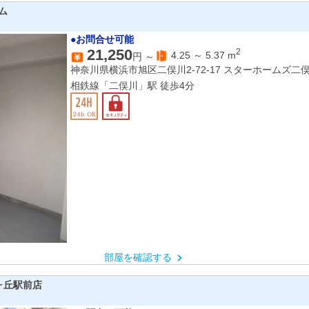
ム
●お問合せ可能
21,250
2
4.25
～
5.37
m
円 ～
神奈川県横浜市旭区二俣川2-72-17 スターホームズ二
相鉄線「二俣川」駅 徒歩4分
部屋を確認する
ヶ丘駅前店