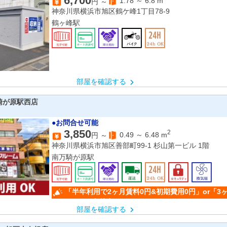
6,700
1.78
～
6.8
m
円 ～
神奈川県横浜市旭区鶴ケ峰1丁目78-9
鶴ヶ峰駅
部屋を確認する
騎が原駅西店
●お問合せ可能
3,850
2
0.49
～
6.48
m
円 ～
神奈川県横浜市旭区善部町99-1 杉山第一ビル 1階
南万騎が原駅
「半年利用で2ヶ月賃料0円&初期費用0円」or「3
50％OFF」(条件有)
部屋を確認する