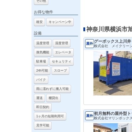
その他
お得な物件
格安
キャンペーン中
神奈川県横浜市
設備
グーボックス上川井
温度管理
湿度管理
屋外
株式会社 メイクリー
換気機能
エレベータ
駐車場
セキュリティ
24h可能
スロープ
バイク
雨に濡れずに搬入可能
運送
棚貸出
即日契約
初月無料の屋外型ト
屋外
1ヶ月の短期利用可
株式会社マリンボック
見学可能