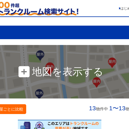
はじ
地図を表示する
13
1〜13
物件中
屋ごとに比較