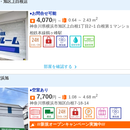
・旭区上白根店
●お問合せ可能
4,070
2
0.64
～
2.43
m
円 ～
神奈川県横浜市旭区上白根1丁目2−1 白根第１マンショ
相鉄本線鶴ヶ峰駅
部屋を確認する
横浜旭
●空室あり
7,700
2
1.08
～
4.68
m
円 ～
神奈川県横浜市旭区白根7-18-14
///新規オープンキャンペーン実施中///