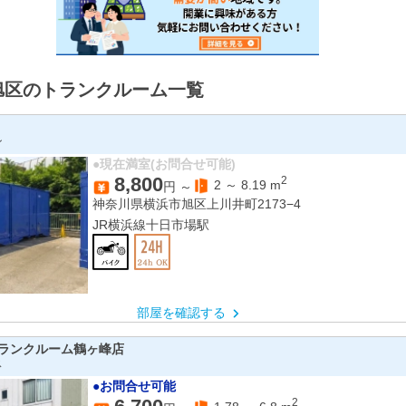
旭区のトランクルーム一覧
ン
●現在満室(お問合せ可能)
8,800
2
2
～
8.19
m
円 ～
神奈川県横浜市旭区上川井町2173−4
JR横浜線十日市場駅
部屋を確認する
ランクルーム鶴ヶ峰店
ス
●お問合せ可能
2