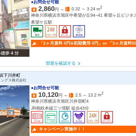
●お問合せ可能
2,860
2
0.32
～
3.24
m
円 ～
神奈川県横浜市旭区中希望が丘94−41 希望ヶ丘ビジネス
希望ケ丘駅
「2ヶ月賃料 0円&初期費用 0円」or 「3ヶ月賃料5
部屋を確認する
浜下川井町
ィングス株式会社
●お問合せ可能
10,120
2
2.5
～
13.2
m
円 ～
神奈川県横浜市旭区川井宿町4
JR相鉄本線三ツ境駅 徒歩43分
キャンペーン実施中！！