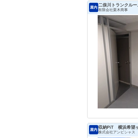
二俣川トランクルー
屋内
有限会社栗木商事
収納PiT 横浜希望
屋内
株式会社アンビシャス