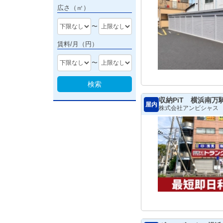
広さ（㎡）
〜
賃料/月（円）
〜
検索
収納PiT 横浜南万
屋内
株式会社アンビシャス