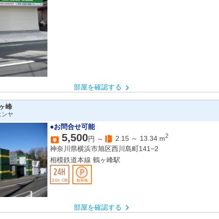
部屋を確認する
ヶ峰
エンヤ
●お問合せ可能
5,500
2
2.15
～
13.34
m
円 ～
神奈川県横浜市旭区西川島町141−2
相模鉄道本線 鶴ヶ峰駅
部屋を確認する