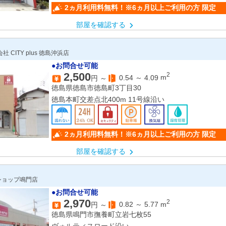
2ヵ月利用料無料！※6ヵ月以上ご利用の方 限定
部屋を確認する
CITY plus 徳島沖浜店
●お問合せ可能
2,500
2
0.54
～
4.09
m
円 ～
徳島県徳島市徳島町3丁目30
徳島本町交差点北400m 11号線沿い
2ヵ月利用料無料！※6ヵ月以上ご利用の方 限定
部屋を確認する
ショップ鳴門店
●お問合せ可能
2,970
2
0.82
～
5.77
m
円 ～
徳島県鳴門市撫養町立岩七枚55