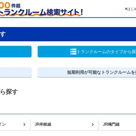
はじ
す
トランクルームの
タイプから探
す
短期利用が可能な
トランクルームを
ら探す
イン
JR牟岐線
JR鳴門線