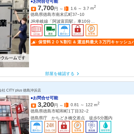
●お問合せ可能
7,700
2
1.6
～
3.7
m
円 ～
徳島県徳島市南末広町37−10
JR牟岐線「阿波富田駅」車10分
JR牟岐線「徳島駅」車13分
JR牟岐線「二軒屋駅」車14分
保管料２０％割引 & 運送料最大３万円キャッシュ
部屋を確認する
CITY plus 徳島沖浜店
●お問合せ可能
3,200
2
0.81
～
122
m
円 ～
徳島県徳島市昭和町1丁目32−2
徳島県庁 かちどき橋交差点 徒歩5分圏内