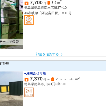
7,700
2
3.9
m
円
徳島県徳島市南末広町37−10
JR牟岐線「阿波富田駅」車10分
JR牟岐線「徳島駅」車13分
JR牟岐線「二軒屋駅」車14分
部屋を確認する
町沖島
●お問合せ可能
7,370
2
2.52
～
6.45
m
円 ～
徳島県徳島市川内町沖島370