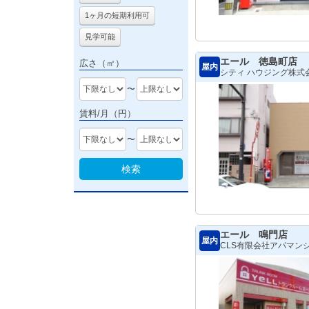
1ヶ月の短期利用可
見学可能
エール 徳島町店
広さ（㎡）
屋内
シティ ハウジング株式会社 
〜
賃料/月（円）
〜
検索
エール 鳴門店
屋内
CLS有限会社アパマン