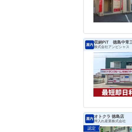
収納PiT 徳島中常
屋内
株式会社アンビシャス
オトクラ 徳島店
屋内
押入れ産業株式会社
認定