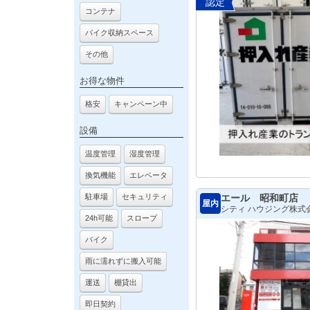
認定
コンテナ
バイク収納スペース
その他
お得な物件
格安
キャンペーン中
設備
温度管理
湿度管理
換気機能
エレベータ
エール 昭和町店
駐車場
セキュリティ
屋内
シティ ハウジング株式会社 
24h可能
スロープ
バイク
雨に濡れずに搬入可能
運送
棚貸出
即日契約