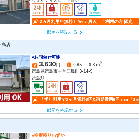
ヴォルティスロード沿い
2ヵ月利用料無料！※6ヵ月以上ご利用の方 限定
部屋を確認する
三島店
●お問合せ可能
3,630
2
0.65
～
6.8
m
円 ～
徳島県徳島市中常三島町3-14-9
徳島駅
「半年利用で2ヶ月賃料0円&初期費用0円」or「3
50％OFF」(条件有)
部屋を確認する
●空室残りわずか