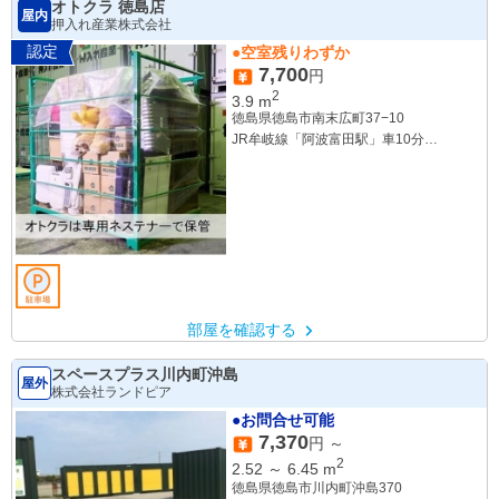
オトクラ 徳島店
屋内
押入れ産業株式会社
認定
●空室残りわずか
7,700
円
2
3.9
m
徳島県徳島市南末広町37−10
JR牟岐線「阿波富田駅」車10分
JR牟岐線「徳島駅」車13分
JR牟岐線「二軒屋駅」車14分
部屋を確認する
スペースプラス川内町沖島
屋外
株式会社ランドピア
●お問合せ可能
7,370
円 ～
2
2.52
～
6.45
m
徳島県徳島市川内町沖島370