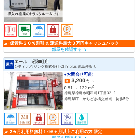
保管料２０％割引 & 運送料最大３万円キャッシュバック
部屋を確認する
エール 昭和町店
屋内
シティ ハウジング株式会社 CITY plus 徳島沖浜店
●お問合せ可能
3,200
円 ～
2
0.81
～
122
m
徳島県徳島市昭和町1丁目32−2
徳島県庁 かちどき橋交差点 徒歩5分圏
内
2ヵ月利用料無料！※6ヵ月以上ご利用の方 限定
部屋を確認する