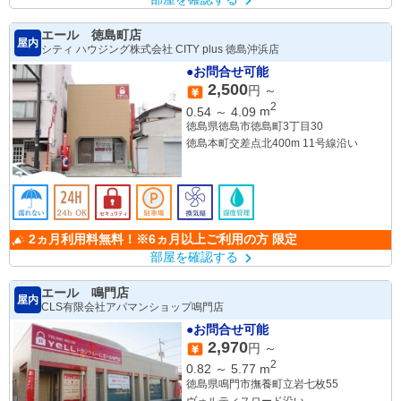
エール 徳島町店
屋内
シティ ハウジング株式会社 CITY plus 徳島沖浜店
●お問合せ可能
2,500
円 ～
2
0.54
～
4.09
m
徳島県徳島市徳島町3丁目30
徳島本町交差点北400m 11号線沿い
2ヵ月利用料無料！※6ヵ月以上ご利用の方 限定
部屋を確認する
エール 鳴門店
屋内
CLS有限会社アパマンショップ鳴門店
●お問合せ可能
2,970
円 ～
2
0.82
～
5.77
m
徳島県鳴門市撫養町立岩七枚55
ヴォルティスロード沿い