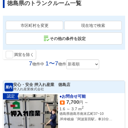
徳島県のトランクルーム一覧
市区町村を変更
現在地で検索
その他の条件を設定
満室を除く
7
1〜7
物件中
物件
安心・安全 押入れ産業 徳島店
屋内
押入れ産業株式会社
認定
●お問合せ可能
7,700
円 ～
2
1.6
～
3.7
m
徳島県徳島市南末広町37−10
JR牟岐線「阿波富田駅」車10分
JR牟岐線「徳島駅」車13分
JR牟岐線「二軒屋駅」車14分