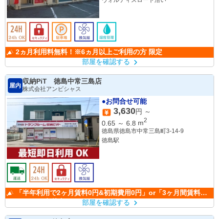
2ヵ月利用料無料！※6ヵ月以上ご利用の方 限定
部屋を確認する
収納PiT 徳島中常三島店
屋内
株式会社アンビシャス
●お問合せ可能
3,630
円 ～
2
0.65
～
6.8
m
徳島県徳島市中常三島町3-14-9
徳島駅
「半年利用で2ヶ月賃料0円&初期費用0円」or「3ヶ月間賃料
50％OFF」(条件有)
部屋を確認する