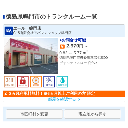
徳島県鳴門市のトランクルーム一覧
エール 鳴門店
屋内
CLS有限会社アパマンショップ鳴門店
●お問合せ可能
2,970
円 ～
2
0.82
～
5.77
m
徳島県鳴門市撫養町立岩七枚55
ヴォルティスロード沿い
2ヵ月利用料無料！※6ヵ月以上ご利用の方 限定
部屋を確認する
市区町村を変更
現在地から探す