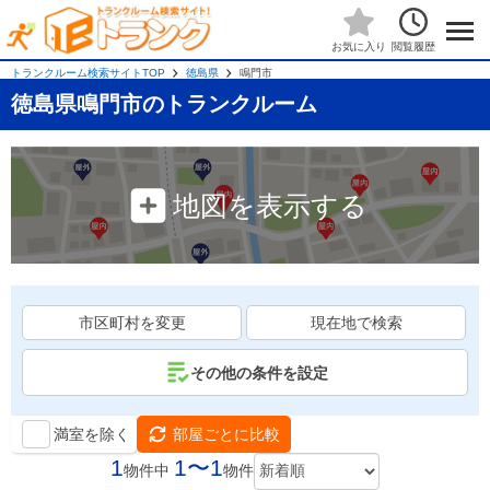
閲覧履歴
お気に入り
トランクルーム検索サイトTOP
徳島県
鳴門市
徳島県鳴門市のトランクルーム
地図を表示する
市区町村を変更
現在地で検索
その他の条件を設定
満室を除く
部屋ごとに比較
1
1〜1
物件中
物件