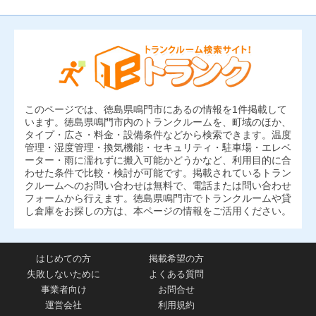
このページでは、徳島県鳴門市にあるの情報を1件掲載して
います。徳島県鳴門市内のトランクルームを、町域のほか、
タイプ・広さ・料金・設備条件などから検索できます。温度
管理・湿度管理・換気機能・セキュリティ・駐車場・エレベ
ーター・雨に濡れずに搬入可能かどうかなど、利用目的に合
わせた条件で比較・検討が可能です。掲載されているトラン
クルームへのお問い合わせは無料で、電話または問い合わせ
フォームから行えます。徳島県鳴門市でトランクルームや貸
し倉庫をお探しの方は、本ページの情報をご活用ください。
はじめての方
掲載希望の方
失敗しないために
よくある質問
事業者向け
お問合せ
運営会社
利用規約