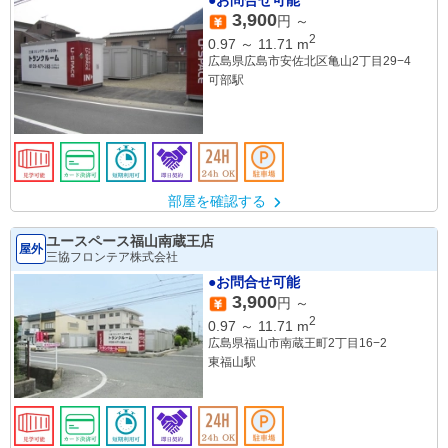
●お問合せ可能
3,900
円 ～
2
0.97
～
11.71
m
広島県広島市安佐北区亀山2丁目29−4
可部駅
部屋を確認する
ユースペース福山南蔵王店
屋外
三協フロンテア株式会社
●お問合せ可能
3,900
円 ～
2
0.97
～
11.71
m
広島県福山市南蔵王町2丁目16−2
東福山駅