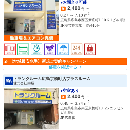
●お問合せ可能
2,480
円 ～
2
0.27
～
7.18
m
広島県広島市西区新庄町1-10 K-1ビル1階
JR安芸長束駅 徒歩10分
〈地域最安水準〉新規ご契約キャンペーン
部屋を確認する
トランクルーム広島京橋町店プラスルーム
屋内
株式会社錦屋
●空室あり
2,400
円 ～
2
0.45
～
3.74
m
広島県広島市南区京橋町10−25 ニッセン
ビル1階
JR広島駅