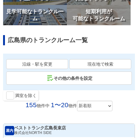
見学可能なトランクルー
短期利用が
ム
可能なトランクルーム
広島県のトランクルーム一覧
沿線・駅を変更
現在地で検索
その他の条件を設定
満室を除く
155
1〜20
物件中
物件
ベストトランク広島長束店
屋内
株式会社NORTH SIDE