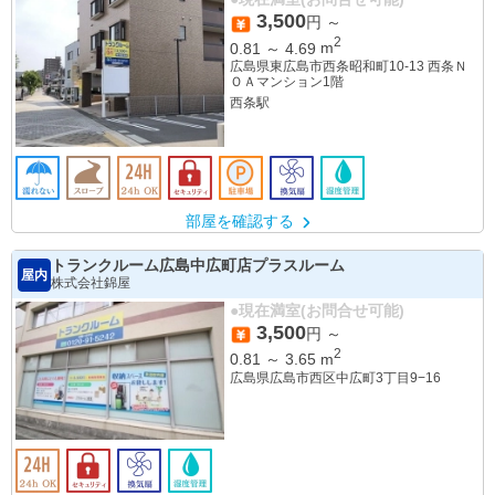
3,500
円 ～
2
0.81
～
4.69
m
広島県東広島市西条昭和町10-13 西条Ｎ
ＯＡマンション1階
西条駅
部屋を確認する
トランクルーム広島中広町店プラスルーム
屋内
株式会社錦屋
●現在満室(お問合せ可能)
3,500
円 ～
2
0.81
～
3.65
m
広島県広島市西区中広町3丁目9−16