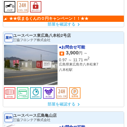
★★収まるくんの０円キャンペーン！！★★
部屋を確認する
ユースペース東広島八本松2号店
屋外
三協フロンテア株式会社
●お問合せ可能
3,900
円 ～
2
0.97
～
11.71
m
広島県東広島市八本松東7
八本松駅
部屋を確認する
ユースペース広島亀山店
屋外
三協フロンテア株式会社