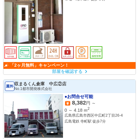
「2ヶ月無料」キャンペーン！
部屋を確認する
収まるくん倉庫 中広②店
屋外
No.1都市開発株式会社
●お問合せ可能
8,382
円 ～
2
0
～
4.18
m
広島県広島市西区中広町2丁目26-4
広島電鉄 寺町駅 徒歩7分