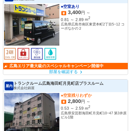
●空室あり
3,400
円 ～
2
0.81
～
2.89
m
広島県広島市南区東雲本町2丁目5−12 コ
ーポなかの２
広島エリア最大級のスペシャルキャンペーン開催中
部屋を確認する
トランクルーム広島海田町月見町店プラスルーム
屋内
株式会社錦屋
●空室残りわずか
2,800
円 ～
2
0.53
～
2.59
m
広島県安芸郡海田町月見町10−47 第3井原
ビル1階