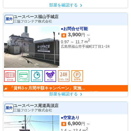
部屋を確認する
ユースペース福山手城店
屋外
三協フロンテア株式会社
●お問合せ可能
3,900
円 ～
2
0.97
～
11.7
m
広島県福山市手城町2丁目1−24
「賃料3ヶ月間半額キャンペーン」実施
中！ （キャンペーン期間：6/1～9/30）
部屋を確認する
ユースペース尾道高須店
屋外
三協フロンテア株式会社
●空室あり
6,900
円 ～
2
1.4
～
12.4
m