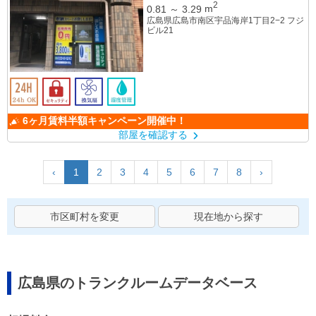
2
0.81
～
3.29
m
広島県広島市南区宇品海岸1丁目2−2 フジ
ビル21
6ヶ月賃料半額キャンペーン開催中！
部屋を確認する
‹
1
2
3
4
5
6
7
8
›
市区町村を変更
現在地から探す
広島県のトランクルームデータベース