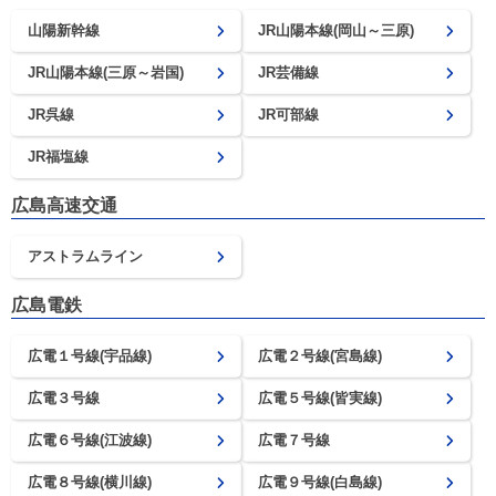
山陽新幹線
JR山陽本線(岡山～三原)
JR山陽本線(三原～岩国)
JR芸備線
JR呉線
JR可部線
JR福塩線
広島高速交通
アストラムライン
広島電鉄
広電１号線(宇品線)
広電２号線(宮島線)
広電３号線
広電５号線(皆実線)
広電６号線(江波線)
広電７号線
広電８号線(横川線)
広電９号線(白島線)