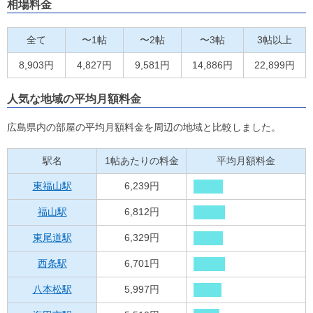
相場料金
全て
〜1帖
〜2帖
〜3帖
3帖以上
8,903円
4,827円
9,581円
14,886円
22,899円
人気な地域の平均月額料金
広島県内の部屋の平均月額料金を周辺の地域と比較しました。
駅名
1帖あたりの料金
平均月額料金
東福山駅
6,239円
福山駅
6,812円
東尾道駅
6,329円
西条駅
6,701円
八本松駅
5,997円