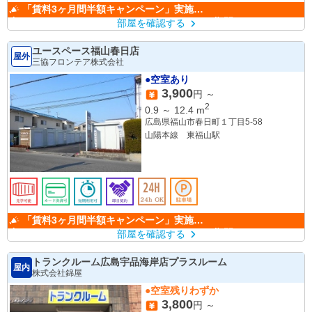
「賃料3ヶ月間半額キャンペーン」実施
中！ （キャンペーン期間：6/1～9/30）
部屋を確認する
ユースペース福山春日店
屋外
三協フロンテア株式会社
●空室あり
3,900
円 ～
2
0.9
～
12.4
m
広島県福山市春日町１丁目5-58
山陽本線 東福山駅
「賃料3ヶ月間半額キャンペーン」実施
中！ （キャンペーン期間：6/1～9/30）
部屋を確認する
トランクルーム広島宇品海岸店プラスルーム
屋内
株式会社錦屋
●空室残りわずか
3,800
円 ～