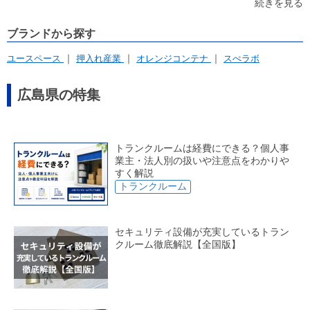
No.1都市開発株式会社
株式会社UK Corporation
続きを見る
株式会社NORTH SIDE
株式会社Estlearn
ブランドから探す
ユースペース
押入れ産業
オレンジコンテナ
スぺラボ
広島県の特集
トランクルームは経費にできる？個人事
業主・法人別の扱いや注意点をわかりや
すく解説
トランクルーム
セキュリティ設備が充実しているトラン
クルーム徹底解説【全国版】