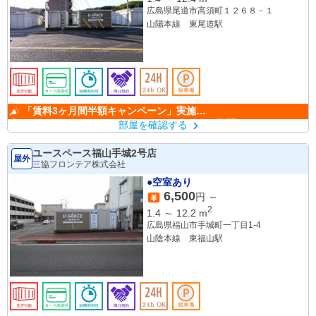
広島県尾道市高須町１２６８－１
山陽本線 東尾道駅
「賃料3ヶ月間半額キャンペーン」実施
中！ （キャンペーン期間：6/1～9/30）
部屋を確認する
ユースペース福山手城2号店
屋外
三協フロンテア株式会社
●空室あり
6,500
円 ～
2
1.4
～
12.2
m
広島県福山市手城町一丁目1-4
山陰本線 東福山駅