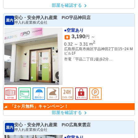
部屋を確認する
安心・安全押入れ産業 PiO宇品神田店
屋内
押入れ産業株式会社
●空室あり
3,190
円 ～
2
0.32
～
3.31
m
広島県広島市南区宇品神田2丁目15−24 M
ビル1F
市電「宇品二丁目｣徒歩2分
「宇品三丁目」徒歩2分
「2ヶ月無料」キャンペーン！
部屋を確認する
安心・安全押入れ産業 PiO広島東雲店
屋内
押入れ産業株式会社
●空室あり