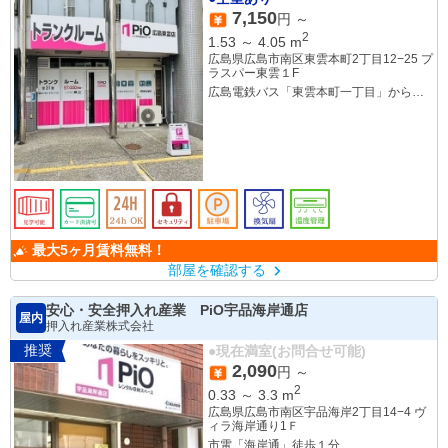
7,150
円 ～
2
1.53
～
4.05
m
広島県広島市南区東雲本町2丁目12−25 プ
ラスパー東雲１F
広島電鉄バス「東雲本町一丁目」から徒
歩1分
JR「広島」から徒歩28分
JR「天神川」から徒歩27分
最大5ヶ月賃料無料！
部屋を確認する
安心・安全押入れ産業 PiO宇品海岸通店
屋内
押入れ産業株式会社
推奨
●現在満室(お問合せ可能)
2,090
円 ～
2
0.33
～
3.3
m
広島県広島市南区宇品海岸2丁目14−4 ヴ
ィラ海岸通り1Ｆ
市電「海岸通」徒歩１分