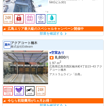
NKGビル301
広島エリア最大級のスペシャルキャンペーン開催中
部屋を確認する
アクアコート楠木
屋外
株式会社Estlearn
●空室あり
8,800
円
2
1.97
m
広島県広島市西区楠木町4丁目15ｰ43 アク
アコート楠木
アストラムライン「白島」
今なら初期費用が1ヵ月お得！
部屋を確認する