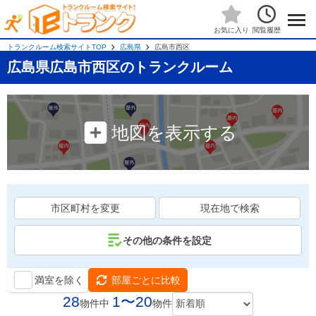
閲覧履歴
お気に入り
トランクルーム検索サイトTOP
広島県
広島市西区
広島県広島市西区のトランクルーム
地図を表示する
市区町村を変更
現在地で検索
その他の条件を設定
満室を除く
部屋ごとに比較
28
1〜20
物件中
物件