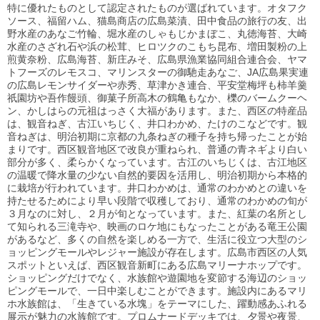
特に優れたものとして認定されたものが選ばれています。オタフク
ソース、福留ハム、猫島商店の広島菜漬、田中食品の旅行の友、出
野水産のあなご竹輪、堀水産のしゃもじかまぼこ、丸徳海苔、大崎
水産のさざれ石や浜の松茸、ヒロツクのこもち昆布、増田製粉の上
煎黄奈粉、広島海苔、新庄みそ、広島県漁業協同組合連合会、ヤマ
トフーズのレモスコ、マリンスターの御馳走あなご、JA広島果実連
の広島レモンサイダーや赤秀、草津かき連合、平安堂梅坪も柿羊羹
祇園坊や吾作饅頭、御菓子所高木の鶴亀もなか、櫟のバームクーヘ
ン、かしはらの元祖はっさく大福があります。また、西区の特産品
は、観音ねぎ、古江いちじく、井口わかめ、たけのこなどです。観
音ねぎは、明治初期に京都の九条ねぎの種子を持ち帰ったことが始
まりです。西区観音地区で改良が重ねられ、普通の青ネギより白い
部分が多く、柔らかくなっています。古江のいちじくは、古江地区
の温暖で降水量の少ない自然的要因を活用し、明治初期から本格的
に栽培が行われています。井口わかめは、通常のわかめとの違いを
持たせるためにより早い段階で収穫しており、通常のわかめの旬が
３月なのに対し、２月が旬となっています。また、紅葉の名所とし
て知られる三滝寺や、映画のロケ地にもなったことがある竜王公園
があるなど、多くの自然を楽しめる一方で、生活に役立つ大型のシ
ョッピングモールやレジャー施設が存在します。広島市西区の人気
スポットといえば、西区観音新町にある広島マリーナホップです。
ショッピングだけでなく、水族館や遊園地を変節する海辺のショッ
ピングモールで、一日中楽しむことができます。施設内にあるマリ
ホ水族館は、「生きている水塊」をテーマにした、躍動感あふれる
展示が魅力の水族館です。プロムナードデッキでは、夕景や夜景、