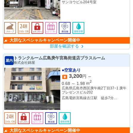
サンヨウビル204号室
大胆なスペシャルキャンペーン開催中
部屋を確認する
トランクルーム広島庚午宮島街道店プラスルーム
屋内
株式会社錦屋
●空室あり
3,200
円 ～
2
0.68
～
1.98
m
広島県広島市西区庚午南2丁目37−1 庚午
プレゼンスビル202
広島電鉄宮島線古江駅 徒歩7分
広島電鉄宮島線草津駅 徒歩9分
広島電鉄宮島線高須駅 徒歩14分
大胆なスペシャルキャンペーン開催中