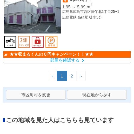
2
1.95
～
5.99
m
広島県広島市西区庚午北1丁目25−1
広島電鉄 高須駅 徒歩5分
★★収まるくんの０円キャンペーン！！★★
部屋を確認する
‹
1
2
›
市区町村を変更
現在地から探す
この地域を見た人はこちらも見ています