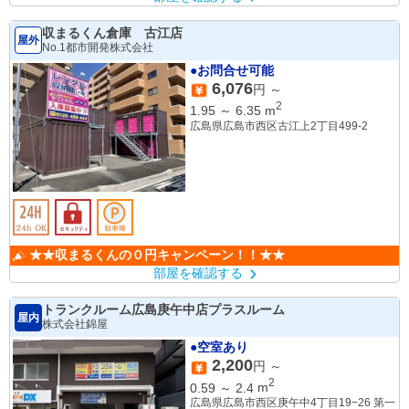
収まるくん倉庫 古江店
屋外
No.1都市開発株式会社
●お問合せ可能
6,076
円 ～
2
1.95
～
6.35
m
広島県広島市西区古江上2丁目499-2
★★収まるくんの０円キャンペーン！！★★
部屋を確認する
トランクルーム広島庚午中店プラスルーム
屋内
株式会社錦屋
●空室あり
2,200
円 ～
2
0.59
～
2.4
m
広島県広島市西区庚午中4丁目19−26 第一