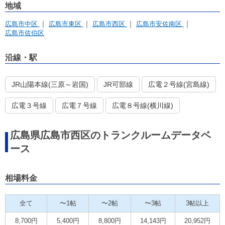
地域
広島市中区
広島市東区
広島市西区
広島市安佐南区
広島市佐伯区
沿線・駅
JR山陽本線(三原～岩国)
JR可部線
広電２号線(宮島線)
広電３号線
広電７号線
広電８号線(横川線)
広島県広島市西区のトランクルームデータベ
ース
相場料金
全て
〜1帖
〜2帖
〜3帖
3帖以上
8,700円
5,400円
8,800円
14,143円
20,952円