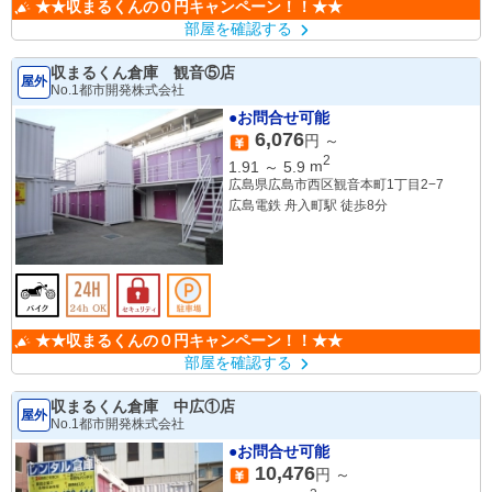
★★収まるくんの０円キャンペーン！！★★
部屋を確認する
収まるくん倉庫 観音⑤店
屋外
No.1都市開発株式会社
●お問合せ可能
6,076
円 ～
2
1.91
～
5.9
m
広島県広島市西区観音本町1丁目2−7
広島電鉄 舟入町駅 徒歩8分
★★収まるくんの０円キャンペーン！！★★
部屋を確認する
収まるくん倉庫 中広①店
屋外
No.1都市開発株式会社
●お問合せ可能
10,476
円 ～