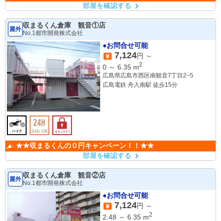
部屋を確認する
収まるくん倉庫 観音①店
屋外
No.1都市開発株式会社
●お問合せ可能
7,124
円 ～
2
0
～
6.35
m
広島県広島市西区南観音7丁目2−5
広島電鉄 舟入南駅 徒歩15分
★★収まるくんの０円キャンペーン！！★★
部屋を確認する
収まるくん倉庫 観音②店
屋外
No.1都市開発株式会社
●お問合せ可能
7,124
円 ～
2
2.48
～
6.35
m