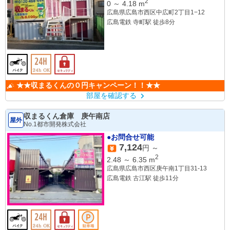
2
0
～
4.18
m
広島県広島市西区中広町2丁目1−12
広島電鉄 寺町駅 徒歩8分
★★収まるくんの０円キャンペーン！！★★
部屋を確認する
収まるくん倉庫 庚午南店
屋外
No.1都市開発株式会社
●お問合せ可能
7,124
円 ～
2
2.48
～
6.35
m
広島県広島市西区庚午南1丁目31-13
広島電鉄 古江駅 徒歩11分