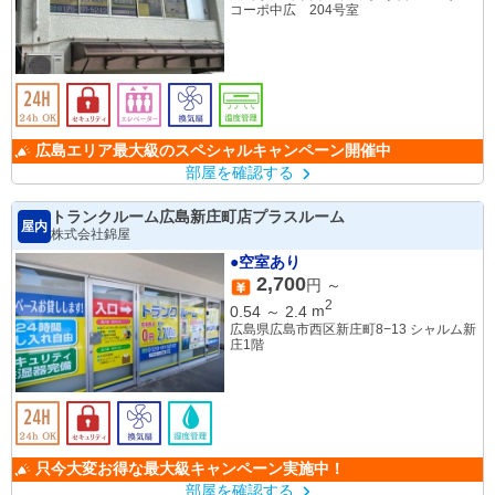
コーポ中広 204号室
広島エリア最大級のスペシャルキャンペーン開催中
部屋を確認する
トランクルーム広島新庄町店プラスルーム
屋内
株式会社錦屋
●空室あり
2,700
円 ～
2
0.54
～
2.4
m
広島県広島市西区新庄町8−13 シャルム新
庄1階
只今大変お得な最大級キャンペーン実施中！
部屋を確認する