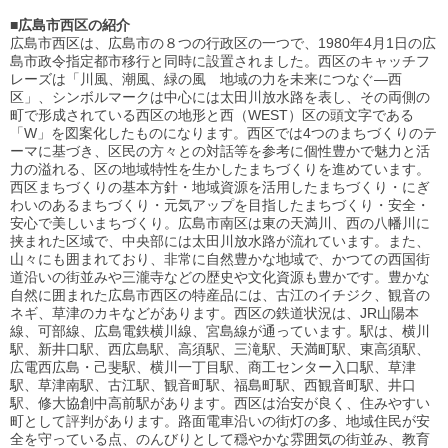
■
広島市西区の紹介
広島市西区は、広島市の８つの行政区の一つで、1980年4月1日の広
島市政令指定都市移行と同時に設置されました。西区のキャッチフ
レーズは「川風、潮風、緑の風 地域の力を未来につなぐ―西
区」、シンボルマークは中心には太田川放水路を表し、その両側の
町で形成されている西区の地形と西（WEST）区の頭文字である
「W」を図案化したものになります。西区では4つのまちづくりのテ
ーマに基づき、区民の方々との対話等を参考に個性豊かで魅力と活
力の溢れる、区の地域特性を生かしたまちづくりを進めています。
西区まちづくりの基本方針・地域資源を活用したまちづくり・にぎ
わいのあるまちづくり・元気アップを目指したまちづくり・安全・
安心で美しいまちづくり。広島市南区は東の天満川、西の八幡川に
挟まれた区域で、中央部には太田川放水路が流れています。また、
山々にも囲まれており、非常に自然豊かな地域で、かつての西国街
道沿いの街並みや三瀧寺などの歴史や文化資源も豊かです。豊かな
自然に囲まれた広島市西区の特産品には、古江のイチジク、観音の
ネギ、草津のカキなどがあります。西区の鉄道状況は、JR山陽本
線、可部線、広島電鉄横川線、宮島線が通っています。駅は、横川
駅、新井口駅、西広島駅、高須駅、三滝駅、天満町駅、東高須駅、
広電西広島・己斐駅、横川一丁目駅、商工センター入口駅、草津
駅、草津南駅、古江駅、観音町駅、福島町駅、西観音町駅、井口
駅、修大協創中高前駅があります。西区は治安が良く、住みやすい
町として評判があります。路面電車沿いの街灯の多、地域住民が安
全を守っている点、のんびりとして穏やかな雰囲気の街並み、教育