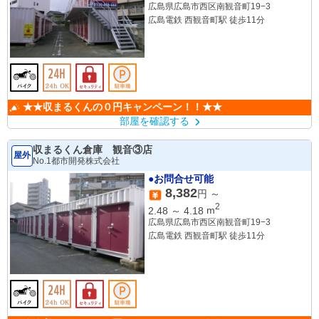
広島県広島市西区南観音町19−3
広島電鉄 西観音町駅 徒歩11分
★★収まるくんの０円キャンペーン！！★★
部屋を確認する
収まるくん倉庫 観音③店
屋外
No.1都市開発株式会社
●お問合せ可能
8,382
円 ～
2
2.48
～
4.18
m
広島県広島市西区南観音町19−3
広島電鉄 西観音町駅 徒歩11分