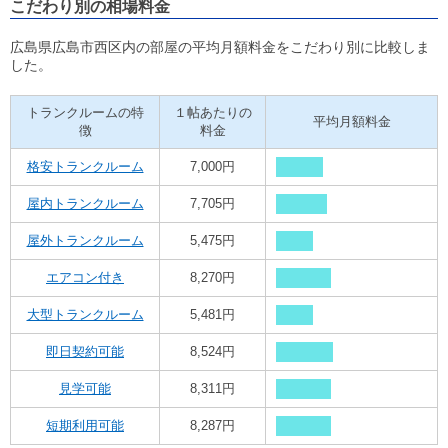
こだわり別の相場料金
広島県広島市西区内の部屋の平均月額料金をこだわり別に比較しま
した。
トランクルームの特
１帖あたりの
平均月額料金
徴
料金
格安トランクルーム
7,000円
屋内トランクルーム
7,705円
屋外トランクルーム
5,475円
エアコン付き
8,270円
大型トランクルーム
5,481円
即日契約可能
8,524円
見学可能
8,311円
短期利用可能
8,287円