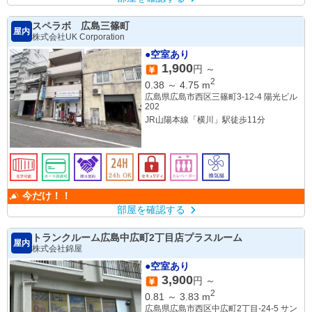
スペラボ 広島三篠町
屋内
株式会社UK Corporation
●空室あり
1,900
円 ～
2
0.38
～
4.75
m
広島県広島市西区三篠町3-12-4 陽光ビル
202
JR山陽本線「横川」駅徒歩11分
今だけ！！
部屋を確認する
トランクルーム広島中広町2丁目店プラスルーム
屋内
株式会社錦屋
●空室あり
3,900
円 ～
2
0.81
～
3.83
m
広島県広島市西区中広町2丁目-24-5 サン