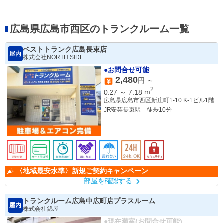
広島県広島市西区のトランクルーム一覧
ベストトランク広島長束店
屋内
株式会社NORTH SIDE
●お問合せ可能
2,480
円 ～
2
0.27
～
7.18
m
広島県広島市西区新庄町1-10 K-1ビル1階
JR安芸長束駅 徒歩10分
〈地域最安水準〉新規ご契約キャンペーン
部屋を確認する
トランクルーム広島中広町店プラスルーム
屋内
株式会社錦屋
●現在満室(お問合せ可能)