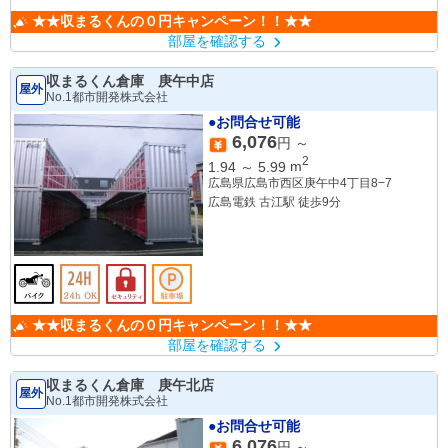
★★収まるくんの０円キャンペーン！！★★
部屋を確認する
収まるくん倉庫 庚午中店
屋外
No.1都市開発株式会社
●お問合せ可能
6,076
円 ～
2
1.94
～
5.99
m
広島県広島市西区庚午中4丁目8−7
広島電鉄 古江駅 徒歩9分
★★収まるくんの０円キャンペーン！！★★
部屋を確認する
収まるくん倉庫 庚午北店
屋外
No.1都市開発株式会社
●お問合せ可能
6,076
円 ～