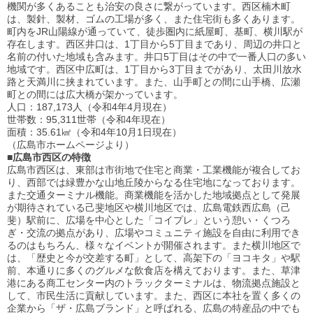
機関が多くあることも治安の良さに繋がっています。西区楠木町
は、製針、製材、ゴムの工場が多く、また住宅街も多くあります。
町内をJR山陽線が通っていて、徒歩圏内に紙屋町、基町、横川駅が
存在します。西区井口は、1丁目から5丁目まであり、周辺の井口と
名前の付いた地域も含みます。井口5丁目はその中で一番人口の多い
地域です。西区中広町は、1丁目から3丁目までがあり、太田川放水
路と天満川に挟まれています。また、山手町との間に山手橋、広瀬
町との間には広大橋が架かっています。
人口：187,173人（令和4年4月現在）
世帯数：95,311世帯（令和4年現在）
面積：35.61㎢（令和4年10月1日現在）
（広島市ホームページより）
■
広島市西区の特徴
広島市西区は、東部は市街地で住宅と商業・工業機能が複合してお
り、西部では緑豊かな山地丘陵からなる住宅地になっております。
また交通ターミナル機能。商業機能を活かした地域拠点として発展
が期待されている己斐地区や横川地区では、広島電鉄西広島（己
斐）駅前に、広場を中心とした「コイプレ」という憩い・くつろ
ぎ・交流の拠点があり、広場やコミュニティ施設を自由に利用でき
るのはもちろん、様々なイベントが開催されます。また横川地区で
は、「歴史と今が交差する町」として、高架下の「ヨコキタ」や駅
前、本通りに多くのグルメな飲食店を構えております。また、草津
港にある商工センター内のトラックターミナルは、物流拠点施設と
して、市民生活に貢献しています。また、西区に本社を置く多くの
企業から「ザ・広島ブランド」と呼ばれる、広島の特産品の中でも