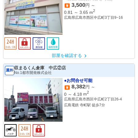
3,500
円 ～
2
0.81
～
3.65
m
広島県広島市西区中広町3丁目9−16
部屋を確認する
収まるくん倉庫 中広②店
屋外
No.1都市開発株式会社
●お問合せ可能
8,382
円 ～
2
0
～
4.18
m
広島県広島市西区中広町2丁目26-4
広島電鉄 寺町駅 徒歩7分