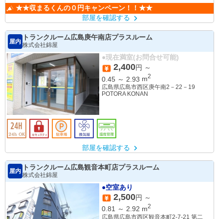
★★収まるくんの０円キャンペーン！！★★
部屋を確認する
トランクルーム広島庚午南店プラスルーム
屋内
株式会社錦屋
●現在満室(お問合せ可能)
2,400
円 ～
2
0.45
～
2.93
m
広島県広島市西区庚午南2－22－19
POTORA KONAN
部屋を確認する
トランクルーム広島観音本町店プラスルーム
屋内
株式会社錦屋
●空室あり
2,500
円 ～
2
0.81
～
2.92
m
広島県広島市西区観音本町2-7-21 第二