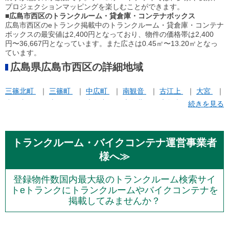
プロジェクションマッピングを楽しむことができます。
■
広島市西区のトランクルーム・貸倉庫・コンテナボックス
広島市西区のeトランク掲載中のトランクルーム・貸倉庫・コンテナ
ボックスの最安値は2,400円となっており、物件の価格帯は2,400
円〜36,667円となっています。また広さは0.45㎡〜13.20㎡となっ
ています。
広島県広島市西区の詳細地域
三篠北町
三篠町
中広町
南観音
古江上
大宮
小河内町
山田町
庚午中
庚午北
庚午南
続きを見る
新庄町
楠木町
横川町
観音本町
高須
トランクルーム・バイクコンテナ運営事業者
様へ≫
登録物件数国内最大級のトランクルーム検索サイ
トeトランクにトランクルームやバイクコンテナを
掲載してみませんか？