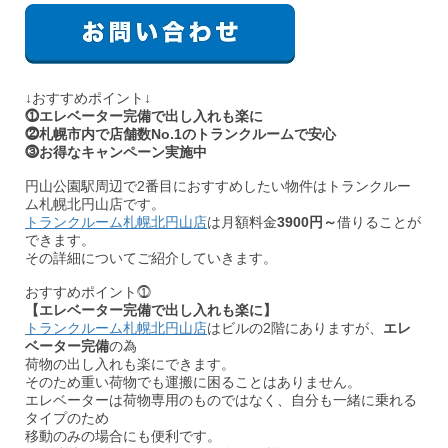
↓おすすめポイント↓
⓵エレベーター完備で出し入れも楽に
⓶札幌市内で店舗数No.1のトランクルームで安心
⓷お得なキャンペーン実施中
円山公園駅周辺で2番目におすすめしたい物件はトランクルー
ム札幌北円山店です。
トランクルーム札幌北円山店
は月額料金
3900円～
借りることが
できます。
その詳細についてご紹介していきます。
おすすめポイント⓵
【エレベーター完備で出し入れも楽に】
トランクルーム札幌北円山店
はビルの2階にありますが、
エレ
ベーター完備
の為
荷物の出し入れも楽にできます。
そのため重い荷物でも運搬に困ることはありません。
エレベーターは荷物専用のものではなく、自分も一緒に乗れる
タイプのため
移動のみの場合にも便利です。