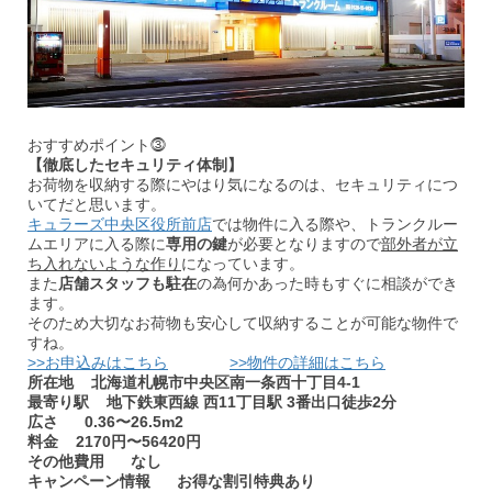
おすすめポイント⓷
【徹底したセキュリティ体制】
お荷物を収納する際にやはり気になるのは、セキュリティにつ
いてだと思います。
キュラーズ中央区役所前店
では物件に入る際や、トランクルー
ムエリアに入る際に
専用の鍵
が必要となりますので
部外者が立
ち入れないような作り
になっています。
また
店舗スタッフも駐在
の為何かあった時もすぐに相談ができ
ます。
そのため大切なお荷物も安心して収納することが可能な物件で
すね。
>>お申込みはこちら
>>物件の詳細はこちら
所在地 北海道札幌市中央区南一条西十丁目4-1
最寄り駅 地下鉄東西線 西11丁目駅 3番出口徒歩2分
広さ 0.36〜26.5m2
料金 2170円〜56420円
その他費用 なし
キャンペーン情報 お得な割引特典あり