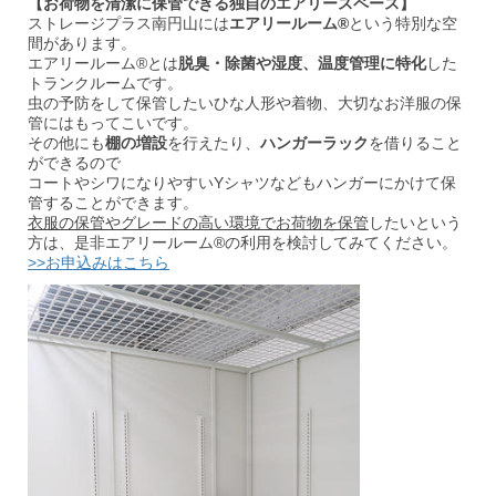
【お荷物を清潔に保管できる独自のエアリースペース】
ストレージプラス南円山には
エアリールーム®
という特別な空
間があります。
エアリールーム®とは
脱臭・除菌や湿度、温度管理に特化
した
トランクルームです。
虫の予防をして保管したいひな人形や着物、大切なお洋服の保
管にはもってこいです。
その他にも
棚の増設
を行えたり、
ハンガーラック
を借りること
ができるので
コートやシワになりやすいYシャツなどもハンガーにかけて保
管することができます。
衣服の保管やグレードの高い環境でお荷物を保管
したいという
方は、是非エアリールーム®の利用を検討してみてください。
>>お申込みはこちら