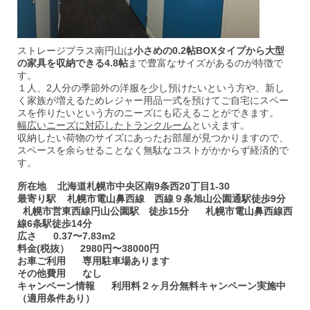
ストレージプラス南円山は
小さめの0.2
帖
BOX
タイプから大型
の家具を収納できる
4.8
帖
まで豊富なサイズがあるのが特徴で
す。
１人、2人分の季節外の洋服を少し預けたいという方や、新し
く家族が増えるためレジャー用品一式を預けてご自宅にスペー
スを作りたいという方のニーズにも応えることができます。
幅広いニーズに対応したトランクルーム
といえます。
収納したい荷物のサイズにあったお部屋が見つかりますので、
スペースを余らせることなく無駄なコストがかからず経済的で
す。
所在地 北海道札幌市中央区南9条西20丁目1-30
最寄り駅 札幌市電山鼻西線 西線９条旭山公園通駅徒歩9分
札幌市営東西線円山公園駅 徒歩15分 札幌市電山鼻西線西
線6条駅徒歩14分
広さ 0.37〜7.83m2
料金(税抜） 2980円〜38000円
お車ご利用 専用駐車場あります
その他費用 なし
キャンペーン情報 利用料２ヶ月分無料キャンペーン実施中
（適用条件あり）