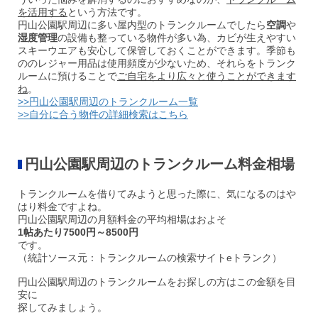
を活用する
という方法です。
円山公園駅周辺に多い屋内型のトランクルームでしたら
空調
や
湿度管理
の設備も整っている物件が多い為、カビが生えやすい
スキーウエアも安心して保管しておくことができます。季節も
ののレジャー用品は使用頻度が少ないため、それらをトランク
ルームに預けることで
ご自宅をより広々と使うことができます
ね
。
>>円山公園駅周辺のトランクルーム一覧
>>自分に合う物件の詳細検索はこちら
円山公園駅周辺のトランクルーム
料金相場
トランクルームを借りてみようと思った際に、気になるのはや
はり料金ですよね。
円山公園駅周辺の月額料金の平均相場はおよそ
1帖あたり7500円～8500円
です。
（統計ソース元：トランクルームの検索サイトeトランク）
円山公園駅周辺のトランクルームをお探しの方はこの金額を目
安に
探してみましょう。