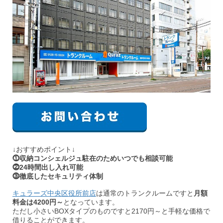
↓おすすめポイント↓
⓵収納コンシェルジュ駐在のためいつでも相談可能
⓶24時間出し入れ可能
⓷徹底したセキュリティ体制
キュラーズ中央区役所前店
は通常のトランクルームですと
月額
料金は4200円～
となっています。
ただし小さいBOXタイプのものですと2170円～と手軽な価格で
借りることができます。