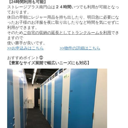
【24時間利用も可能】
ストレージプラス南円山は
２４時間
いつでも利用が可能となっ
ております。
休日の早朝にレジャー用品を持ち出したり、明日急に必要にな
ったお子様のお洋服を夜に取り出したりなど時間を気にせずに
利用ができます。
そのため
ご自宅の収納の延長としてトランクルームを利用
でき
ますので
使い勝手が良いです。
>>お申込みはこちら
>>物件の詳細はこちら
おすすめポイント⓹
【豊富なサイズ展開で幅広いニーズにも対応】