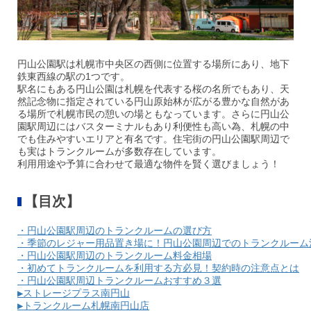
円山公園駅は札幌市中央区の西側に位置する場所にあり、地下
鉄東西線の駅の1つです。
駅名にもある円山公園は札幌を代表する桜の名所でもあり、天
然記念物に指定されている円山原始林が広がる豊かな自然があ
る場所で札幌市民の憩いの場ともなっています。さらに円山公
園駅周辺にはバスターミナルもあり利便性も高い為、札幌の中
でも住みやすいエリアと有名です。住宅街の円山公園駅周辺で
も実はトランクルームが多数存在しています。
利用用途や予算に合わせて最適な物件を賢く選びましょう！
【目次】
・円山公園駅周辺のトランクルームの選び方
・季節のレジャー用品置き場に！円山公園周辺でのトランクルーム
・円山公園駅周辺のトランクルーム料金相場
・初めてトランクルームを利用する方必見！契約時の注意点とは
・円山公園駅周辺トランクルームおすすめ３選
▶ストレージプラス南円山
▶トランクルーム札幌南円山店