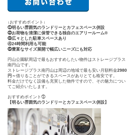
↓おすすめポイント↓
⓵明るい雰囲気のランドリーとカフェスペース併設
⓶お荷物を清潔に保管できる独自のエアリールーム®
⓷広々とした駐車スペースあり
④24時間利用も可能
⓹豊富なサイズ展開で幅広いニーズにも対応
円山公園駅周辺で最もおすすめしたい物件はストレージプラス
南円山です。
ストレージプラス南円山は周辺の地域で最も安い月額料金
2980
円～
借りることができるスペースがありとても格安です。
料金だけでなく設備も充実した物件ですので、その魅力につい
てご紹介いたします。
おすすめポイント⓵
【明るい雰囲気のランドリーとカフェスペース併設】