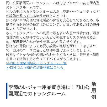
円山公園駅周辺のトランクルームはほぼビルの中にある屋内型
のトランクルームです。
ビルの中にあるトランクルームの為、
空調やセキュリティなど
の設備が整っている
物件がほとんどです。
熱に弱い本や高価な電化製品の保管も安心してできるため、収
納できるお荷物の種類は外にコンテナが置いてあるだけの屋外
型よりも広がります。
さらにトランクルームの利用で最も多い衣服の保管には、湿度
管理の整った物件でないとカビが発生するリスクが高まるた
め、
湿度管理
された物件を選ぶのが良さそうです。
預けるお荷物によって必要な設備の種類も変わってきますの
で、自分のニーズに合った物件を選ぶようにしましょう。
検索サイトから物件の問い合わせをするときに、管理者へ質問
を書いて送信すると色々アドバイスがもらえます。
>>円山公園駅周辺のトランクルーム一覧
>>自分に合う物件の詳細検索はこちら
活
季節のレジャー用品置き場に！円山公
用
園周辺でのトランクルーム
例