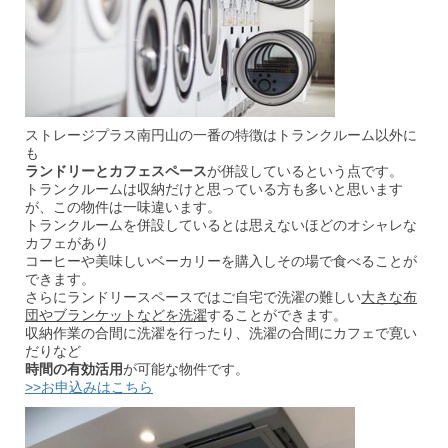
ストレージプラス南円山の一番の特徴はトランクルーム以外に
も
ランドリーとカフェスペース
が併設しているという点です。
トランクルームは収納だけと思っている方も多いと思います
が、この物件は一味違います。
トランクルームを併設しているとは思えないほどのオシャレな
カフェがあり
コーヒーや美味しいベーカリーを購入しその場で食べることが
できます。
さらにランドリースペースではご自宅で洗濯の難しい
大きな布
団やブランケットなどを洗濯
することができます。
収納作業の合間に洗濯を行ったり、洗濯の合間にカフェで寛い
だりなど
時間の有効活用
が可能な物件です。
>>お申込みはこちら