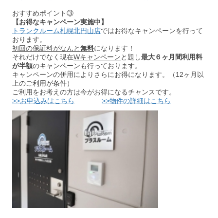
おすすめポイント③
【お得なキャンペーン実施中】
トランクルーム札幌北円山店
ではお得なキャンペーンを行って
おります。
初回の保証料がなんと
無料
になります！
それだけでなく現在
Wキャンペーン
と題し
最大６ヶ月間利用料
が半額
のキャンペーンも行っております。
キャンペーンの併用によりさらにお得になります。（12ヶ月以
上のご利用が条件）
ご利用をお考えの方は今がお得になるチャンスです。
>>お申込みはこちら
>>物件の詳細はこちら