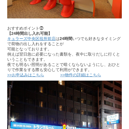
おすすめポイント⓶
【24時間出し入れ可能】
キュラーズ中央区役所前店
は
24時間
いつでも好きなタイミング
で荷物の出し入れをすることが
可能となっております。
例えば翌日急に必要になった書類を、夜中に取りだしに行くと
いうこともできます。
夜でも明るい照明があることで暗くならないようにし、おひと
りで作業をする際も安心して利用ができます。
>>お申込みはこちら
>>物件の詳細はこちら