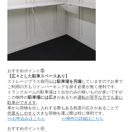
おすすめポイント⓷
【広々とした駐車スペースあり】
ストレージプラス南円山は
駐車場を完備
していますのでお車で
ご利用の方もコインパーキングを探す必要が無く便利です。
トランクルームの駐車場は１台分のみの狭いものが多いですが
この物件の
駐車場には広さ
があるため
運転が苦手な方でも楽に
駐車ができます
。
車から荷物を出し入れする際もある程度の広さがあることで
作業をしやすく
大きな荷物を運ぶ際は特に便利です。
>>お申込みはこちら
>>物件の詳細はこちら
おすすめポイント④