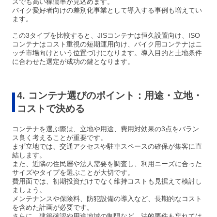
スでも高い稼働率が見込めます。
バイク愛好者向けの差別化事業として導入する事例も増えてい
ます。
この3タイプを比較すると、JISコンテナは恒久設置向け、ISO
コンテナはコスト重視の短期運用向け、バイク用コンテナはニ
ッチ市場向けという位置づけになります。導入目的と土地条件
に合わせた選定が成功の鍵となります。
4. コンテナ選びのポイント：用途・立地・
コストで決める
コンテナを選ぶ際は、立地や用途、費用対効果の3点をバラン
ス良く考えることが重要です。
まず立地では、交通アクセスや駐車スペースの確保が集客に直
結します。
また、近隣の住民層や法人需要を調査し、利用ニーズに合った
サイズやタイプを選ぶことが大切です。
費用面では、初期投資だけでなく維持コストも見据えて検討し
ましょう。
メンテナンスや保険料、防犯設備の導入など、長期的なコスト
を含めた計画が必要です。
さらに、建築確認や用途地域の制限など、法的要件も忘れては