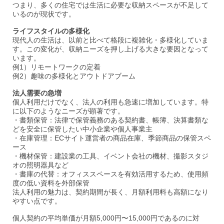
つまり、多くの住宅では生活に必要な収納スペースが不足して
いるのが現状です。
ライフスタイルの多様化
現代人の生活は、以前と比べて格段に複雑化・多様化していま
す。この変化が、収納ニーズを押し上げる大きな要因となって
います。
例1）リモートワークの定着
例2）趣味の多様化とアウトドアブーム
法人需要の急増
個人利用だけでなく、法人の利用も急速に増加しています。特
に以下のようなニーズが顕著です。
・書類保管：法律で保管義務のある契約書、帳簿、決算書類な
どを安全に保管したい中小企業や個人事業主
・在庫管理：ECサイト運営者の商品在庫、季節商品の保管スペ
ース
・機材保管：建設業の工具、イベント会社の機材、撮影スタジ
オの照明器具など
・書庫の代替：オフィススペースを有効活用するため、使用頻
度の低い資料を外部保管
法人利用の魅力は、契約期間が長く、月額利用料も高額になり
やすい点です。
個人契約の平均単価が月額5,000円〜15,000円であるのに対