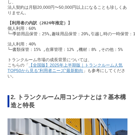
し、
法人契約は月額20,000円〜50,000円以上になることも珍しくあ
りません。
【利用者の内訳（2024年推定）】
個人利用：60%

└─季節用品保管：25%,趣味用品保管：20%,引越し時の一時保管：10
法人利用：40%

トランクルーム市場の成長背景については、
こちらの「
【全国版】2025年上半期版｜トランクルーム人気
TOP50から見る“利用者ニーズ”最新動向
」も参考にしてくださ
い。
2. トランクルーム用コンテナとは？基本構
造と特長