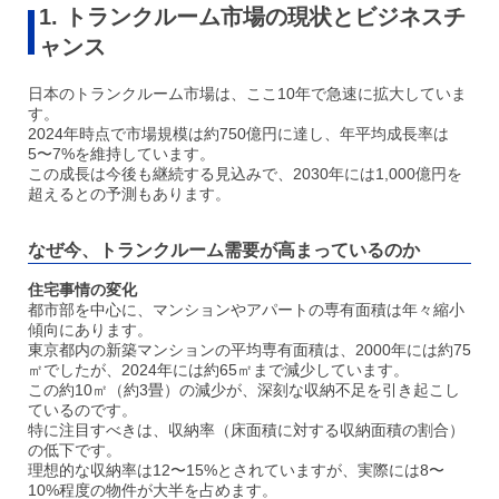
1. トランクルーム市場の現状とビジネスチ
ャンス
日本のトランクルーム市場は、ここ10年で急速に拡大していま
す。
2024年時点で市場規模は約750億円に達し、年平均成長率は
5〜7%を維持しています。
この成長は今後も継続する見込みで、2030年には1,000億円を
超えるとの予測もあります。
なぜ今、トランクルーム需要が高まっているのか
住宅事情の変化
都市部を中心に、マンションやアパートの専有面積は年々縮小
傾向にあります。
東京都内の新築マンションの平均専有面積は、2000年には約75
㎡でしたが、2024年には約65㎡まで減少しています。
この約10㎡（約3畳）の減少が、深刻な収納不足を引き起こし
ているのです。
特に注目すべきは、収納率（床面積に対する収納面積の割合）
の低下です。
理想的な収納率は12〜15%とされていますが、実際には8〜
10%程度の物件が大半を占めます。