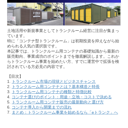
土地活用や新規事業としてトランクルーム経営に注目が集まっ
ています。
特に「コンテナ型トランクルーム」は初期投資を抑えながら始
められる人気の選択肢です。
本記事では、トランクルーム用コンテナの基礎知識から最新の
販売動向、事業成功のポイントまでを徹底解説します。これか
らトランクルーム事業を始めたい方、すでに運営中で拡張を検
討されている方必見の内容です。
【目次】
1.
トランクルーム市場の現状とビジネスチャンス
2.
トランクルーム用コンテナとは？基本構造と特長
3.
トランクルーム用コンテナの種類と特徴比較
4.
コンテナ選びのポイント：用途・立地・コストで決める
5.
トランクルーム用コンテナ販売の最新動向と選び方
6.
コンテナ導入から開業までの流れ
7.
まとめ：トランクルーム事業を始めるなら「eトランク」へ