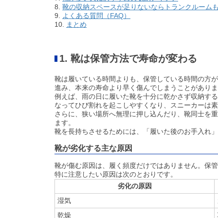
8.
靴の収納スペースが足りないならトランクルーム
9.
よくある質問（FAQ）
10.
まとめ
1. 靴は保管方法で寿命が変わる
靴は履いている時間よりも、保管している時間の方が
進み、本来の寿命より早く傷んでしまうことがありま
例えば、雨の日に履いた靴を十分に乾かさず収納する
なってひび割れを起こしやすくなり、スニーカーは素
さらに、狭い場所へ無理に押し込んだり、靴同士を重
ます。
靴を長持ちさせるためには、「履いた後のお手入れ」
靴が劣化する主な原因
靴が傷む原因は、履く頻度だけではありません。保管
特に注意したい原因は次のとおりです。
劣化の原因
湿気
乾燥