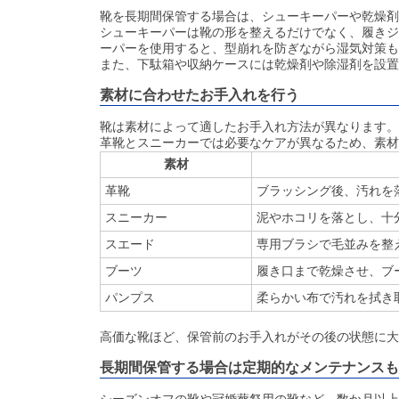
靴を長期間保管する場合は、シューキーパーや乾燥剤
シューキーパーは靴の形を整えるだけでなく、履きジ
ーパーを使用すると、型崩れを防ぎながら湿気対策も
また、下駄箱や収納ケースには乾燥剤や除湿剤を設置
素材に合わせたお手入れを行う
靴は素材によって適したお手入れ方法が異なります。
革靴とスニーカーでは必要なケアが異なるため、素材
素材
革靴
ブラッシング後、汚れを
スニーカー
泥やホコリを落とし、十
スエード
専用ブラシで毛並みを整
ブーツ
履き口まで乾燥させ、ブ
パンプス
柔らかい布で汚れを拭き
高価な靴ほど、保管前のお手入れがその後の状態に大
長期間保管する場合は定期的なメンテナンスも