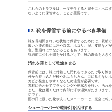
これらのトラブルは、一度発生すると完全に元へ戻す
ないように保管する」ことが重要です。
2. 靴を保管する前にやるべき準備
靴を長期間きれいな状態で保管するためには、収納方
履いた後の靴には汗や湿気、ホコリ、泥、皮脂などが
色、型崩れにつながることもあります。
収納前に少し手間をかけるだけで、靴の寿命を大きく
汚れを落として乾燥させる
保管前には、靴に付着した汚れをできるだけ取り除き
外から持ち込んだ砂や泥はもちろん、目に見えないホ
カビが発生しやすくなるため注意が必要です。
素材に合わせてブラッシングや乾拭きを行い、汚れを
また、靴は履くだけで内部に汗や湿気がたまります。
切です。
雨の日に履いた靴や洗ったスニーカーは、完全に乾い
シューキーパーや乾燥剤を活用する