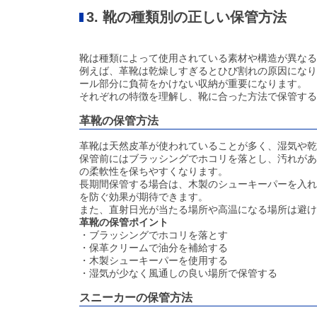
3. 靴の種類別の正しい保管方法
靴は種類によって使用されている素材や構造が異なる
例えば、革靴は乾燥しすぎるとひび割れの原因になり
ール部分に負荷をかけない収納が重要になります。
それぞれの特徴を理解し、靴に合った方法で保管する
革靴の保管方法
革靴は天然皮革が使われていることが多く、湿気や乾
保管前にはブラッシングでホコリを落とし、汚れがあ
の柔軟性を保ちやすくなります。
長期間保管する場合は、木製のシューキーパーを入れ
を防ぐ効果が期待できます。
また、直射日光が当たる場所や高温になる場所は避け
革靴の保管ポイント
・ブラッシングでホコリを落とす
・保革クリームで油分を補給する
・木製シューキーパーを使用する
・湿気が少なく風通しの良い場所で保管する
スニーカーの保管方法