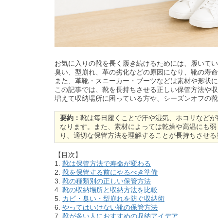
お気に入りの靴を長く履き続けるためには、履いてい
臭い、型崩れ、革の劣化などの原因になり、靴の寿命
また、革靴・スニーカー・ブーツなどは素材や形状に
この記事では、靴を長持ちさせる正しい保管方法や収
増えて収納場所に困っている方や、シーズンオフの靴
要約：
靴は毎日履くことで汗や湿気、ホコリなどが
なります。また、素材によっては乾燥や高温にも弱
り、適切な保管方法を理解することが長持ちさせる
【目次】
1.
靴は保管方法で寿命が変わる
2.
靴を保管する前にやるべき準備
3.
靴の種類別の正しい保管方法
4.
靴の収納場所と収納方法を比較
5.
カビ・臭い・型崩れを防ぐ収納術
6.
やってはいけない靴の保管方法
7.
靴が多い人におすすめの収納アイデア