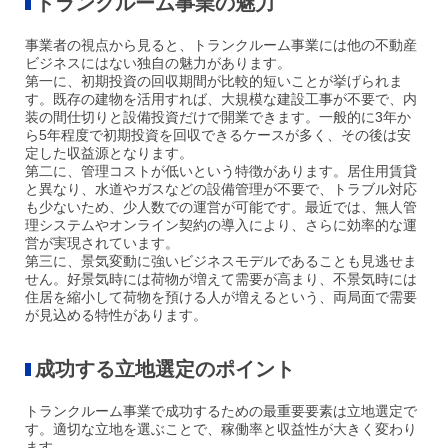
トランクルーム事業の魅力
事業者の視点から見ると、トランクルーム事業には他の不動産
ビジネスにはない独自の魅力があります。
第一に、初期投資の回収期間が比較的短いことが挙げられま
す。既存の建物を活用すれば、大規模な建設工事が不要で、内
装の間仕切りと設備投資だけで開業できます。一般的に3年か
ら5年程度で初期投資を回収できるケースが多く、その後は安
定した収益源となります。
第二に、管理コストが低いという特徴があります。居住用賃貸
と異なり、水道やガスなどの設備管理が不要で、トラブル対応
も少ないため、少人数での運営が可能です。最近では、無人管
理システムやオンライン契約の導入により、さらに効率的な運
営が実現されています。
第三に、景気変動に強いビジネスモデルであることも見逃せま
せん。好景気時には荷物が増えて需要が高まり、不景気時には
住居を縮小して荷物を預ける人が増えるという、両局面で需要
が見込める特性があります。
成功する立地選定のポイント
トランクルーム事業で成功するための最重要要素は立地選定で
す。適切な立地を選ぶことで、稼働率と収益性が大きく変わり
ます。