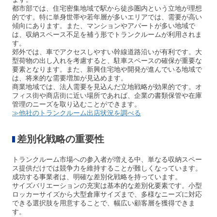
都市部では、住宅密集地域で駅から徒歩圏内という立地が理想
的です。特に単身世帯や若年層が多いエリアでは、需要が高い
傾向にあります。また、マンションやアパートが多い地域で
は、収納スペース不足を補う形でトランクルームが利用されま
す。
郊外では、車でアクセスしやすい幹線道路沿いが有利です。大
型荷物の出し入れを考慮すると、駐車スペースの確保が重要な
要素となります。また、新興住宅地や開発が進んでいる地域で
は、将来的な需要増加が見込めます。
商業地域では、法人需要を見込んだ立地戦略が効果的です。オ
フィス街や商店街に近い場所であれば、企業の書類保管や
在庫
管理のニーズを取り込むことができます。
≫他社のトランクルーム出店状況を調べる
差別化戦略の重要性
トランクルーム市場への参入者が増える中、単なる収納スペー
ス提供だけでは競争力を維持することが難しくなっています。
成功する事業者は、明確な差別化戦略を持っています。
サイズバリエーションの充実は基本的な差別化要素です。小型
ロッカーサイズから大型倉庫サイズまで、多様なニーズに対応
できる選択肢を用意することで、幅広い顧客層を獲得できま
す。