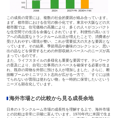
この成長の背景には、複数の社会的要因が絡み合っています。
まず、都市部における住宅の狭小化です。東京や大阪などの大
都市圏では、住宅価格の高騰により、多くの人々がコンパクト
な住空間での生活を余儀なくされています。利便性の高いエリ
アへの高品質なトランクルーム出店が増えたことで、消費者が
受け入れやすい環境が整い、これが需要拡大の大きな要因とな
っています。その結果、季節用品や趣味のコレクション、思い
出の品などを保管するための外部収納スペースへのニーズが高
まっているのです。
また、ライフスタイルの多様化も重要な要因です。テレワーク
の普及により、自宅に仕事用のスペースを確保する必要が
生ま
れ、既存の荷物を外部に預ける人が増加しました。さらに、断
捨離ブームやミニマリスト志向が広がる一方で、「すぐには捨
てられないが普段は使わない物」を一時的に保管したいという
ニーズも顕在化しています。
海外市場との比較から見る成長余地
日本のトランクルーム市場の成長性を理解する上で、海外市場
との比較は非常に示唆に富んでいます。1970年代に米国で生ま