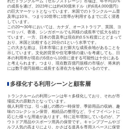
れたトランクルーム（セルフストレージ）市場は、年平均10％
の成長を遂げ、2023年には約430億米ドル（約6兆4,000億円）
の巨大マーケットとなっています。米国でのトランクルーム普
及率は10％、つまり10世帯に1世帯が利用するまでに広く浸透
しています。
この20〜30年においては、カナダ、オーストラリア、英国、ヨ
ーロッパ、香港、シンガポールでも同様の成長率で拡大を続け
ています。一方、日本の普及率は現在約0.5％程度にとどまって
おり、米国と比較すると20分の1という水準です。
この大きな差は、日本市場にまだ膨大な成長余地があることを
示しています。文化的背景や住宅事情の違いを考慮して
も、日
本の利用率が現在の5倍から10倍に達する可能性は十分にある
と考えられます。つまり、現在数百億円規模の市場が、将来的
には数千億円規模に成長する潜在力を秘めているのです。
多様化する利用シーンと顧客層
トランクルームの利用シーンは年々多様化しており、それが市
場拡大の原動力となっています。
個人利用では、引っ越しの際の一時保管、季節用品の収納、趣
味のコレクション保管、相続品の整理など、ライフイベントに
応じた様々な用途があります。特に近年増加しているのが、ア
ウトドア用品やスポーツ用具の保管です。キャンプブームやゴ
ルフ人気の高まりにより、かさばる道具を専用スペースに保管