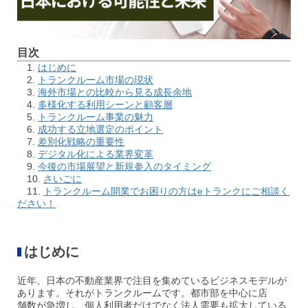
目次
1.
はじめに
2.
トランクルーム市場の現状
3.
海外市場との比較から見る成長余地
4.
多様化する利用シーンと顧客層
5.
トランクルーム事業の魅力
6.
成功する立地選定のポイント
7.
差別化戦略の重要性
8.
デジタル化による業界変革
9.
今後の市場展望と新規参入のタイミング
10.
さいごに
11.
トランクルーム開業でお困りの方はeトランクにご相談く
ださい！
はじめに
近年、日本の不動産業界で注目を集めているビジネスモデルが
あります。それがトランクルームです。都市部を中心に店
舗数が急増し、個人利用者だけでなく法人需要も拡大している