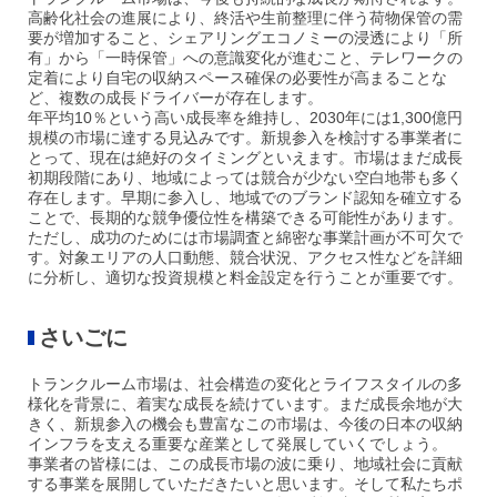
高齢化社会の進展により、終活や生前整理に伴う荷物保管の需
要が増加すること、シェアリングエコノミーの浸透により「所
有」から「一時保管」への意識変化が進むこと、テレワークの
定着により自宅の収納スペース確保の必要性が高まることな
ど、複数の成長ドライバーが存在します。
年平均10％という高い成長率を維持し、2030年には1,300億円
規模の市場に達する見込みです。新規参入を検討する事業者に
とって、現在は絶好のタイミングといえます。市場はまだ成長
初期段階にあり、地域によっては競合が少ない空白地帯も多く
存在します。早期に参入し、地域でのブランド認知を確立する
ことで、長期的な競争優位性を構築できる可能性があります。
ただし、成功のためには市場調査と綿密な事業計画が不可欠で
す。対象エリアの人口動態、競合状況、アクセス性などを詳細
に分析し、適切な投資規模と料金設定を行うことが重要です。
さいごに
トランクルーム市場は、社会構造の変化とライフスタイルの多
様化を背景に、着実な成長を続けています。まだ成長余地が大
きく、新規参入の機会も豊富なこの市場は、今後の日本の収納
インフラを支える重要な産業として発展していくでしょう。
事業者の皆様には、この成長市場の波に乗り、地域社会に貢献
する事業を展開していただきたいと思います。そして私たちポ