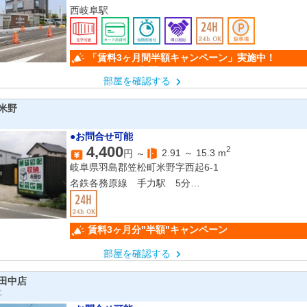
西岐阜駅
「賃料3ヶ月間半額キャンペー
（キャンペーン期間：6/1～9/30）
部屋を確認する
米野
●お問合せ可能
4,400
2
2.91
～
15.3
m
円 ～
岐阜県羽島郡笠松町米野字西起6-1
名鉄各務原線 手力駅 5分
名鉄名古屋本線 笠松駅 10分
賃料3ヶ月分"半額"キャンペーン
部屋を確認する
田中店
社