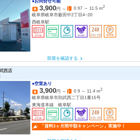
●お問合せ可能
3,900
2
0.97
～
11.5
m
円 ～
岐阜県岐阜市薮田中2丁目4−20
西岐阜駅
部屋を確認する
武西店
社
●空室あり
3,900
2
0.9
～
11.4
m
円 ～
岐阜県岐阜市則武西二丁目1番15号
東海道本線 岐阜駅
「賃料3ヶ月間半額キャンペー
（キャンペーン期間：6/1～9/30）