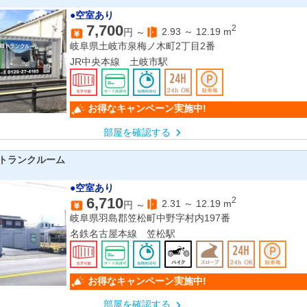
●空室あり
7,700
2
2.93
～
12.19
m
円 ～
岐阜県土岐市泉梅ノ木町2丁目2番
JR中央本線 土岐市駅
お得なキャンペーン実施中!
部屋を確認する
トランクルーム
●空室あり
6,710
2
2.31
～
12.19
m
円 ～
岐阜県羽島郡笠松町中野字村内197番
名鉄名古屋本線 笠松駅
お得なキャンペーン実施中!
部屋を確認する