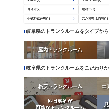
可児市(7)
瑞穂市(3)
不破郡垂井町(1)
安八郡輪之内町(1)
岐阜県のトランクルームをタイプから
屋内トランクルーム
岐阜県のトランクルームをこだわりか
格安トランクルーム
エ
即日契約が
見
可能なトランクルーム