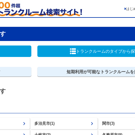
はじ
す
トランクルームの
タイプから探
す
短期利用が可能な
トランクルームを
す
多治見市(1)
関市(3)
土岐市(2)
各務原市(8)