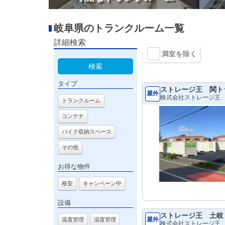
岐阜県のトランクルーム一覧
詳細検索
満室を除く
検索
タイプ
ストレージ王 関ト
屋外
株式会社ストレージ王
トランクルーム
コンテナ
バイク収納スペース
その他
お得な物件
格安
キャンペーン中
設備
ストレージ王 土岐
屋外
温度管理
湿度管理
株式会社ストレージ王