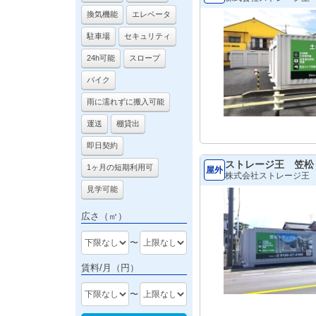
換気機能
エレベータ
駐車場
セキュリティ
24h可能
スロープ
バイク
雨に濡れずに搬入可能
運送
棚貸出
即日契約
ストレージ王 笠松
1ヶ月の短期利用可
屋外
株式会社ストレージ王
見学可能
広さ（㎡）
〜
賃料/月（円）
〜