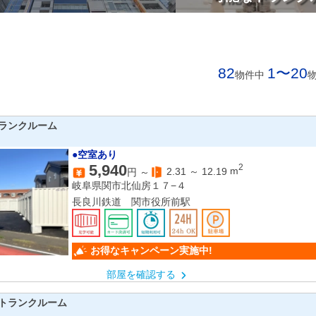
82
1〜20
物件中
ランクルーム
●空室あり
5,940
2
2.31
～
12.19
m
円 ～
岐阜県関市北仙房１７−４
長良川鉄道 関市役所前駅
お得なキャンペーン実施中!
部屋を確認する
トランクルーム