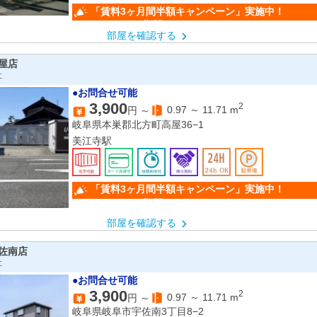
「賃料3ヶ月間半額キャンペー
（キャンペーン期間：6/1～9/30）
部屋を確認する
屋店
社
●お問合せ可能
3,900
2
0.97
～
11.71
m
円 ～
岐阜県本巣郡北方町高屋36−1
美江寺駅
「賃料3ヶ月間半額キャンペー
（キャンペーン期間：6/1～9/30）
部屋を確認する
佐南店
社
●お問合せ可能
3,900
2
0.97
～
11.71
m
円 ～
岐阜県岐阜市宇佐南3丁目8−2