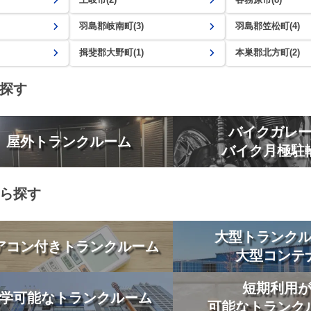
羽島郡岐南町(3)
羽島郡笠松町(4)
揖斐郡大野町(1)
本巣郡北方町(2)
探す
バイクガレ
屋外トランクルーム
バイク月極駐
ら探す
大型トランク
アコン付きトランクルーム
大型コンテ
短期利用
学可能なトランクルーム
可能なトランク