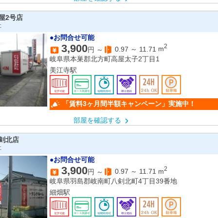
屋2号店
社
●お問合せ可能
3,900
2
0.97
～
11.71
m
円 ～
岐阜県本巣郡北方町高屋太子2丁目1
美江寺駅
「賃料3ヶ月間半額キャンペー
（キャンペーン期間：6/1～9/30）
部屋を確認する
剣北店
社
●お問合せ可能
3,900
2
0.97
～
11.71
m
円 ～
岐阜県羽島郡岐南町八剣北町4丁目39番地
細畑駅