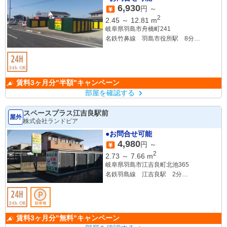
6,930
円 ～
2
2.45
～
12.81
m
岐阜県羽島市舟橋町241
名鉄竹鼻線 羽島市役所駅 8分
JR東海道線 岐阜羽島駅 10分
賃料3ヶ月分"半額"キャンペーン
部屋を確認する
スペースプラス江吉良駅前
屋外
株式会社ランドピア
●お問合せ可能
4,980
円 ～
2
2.73
～
7.66
m
岐阜県羽島市江吉良町北池365
名鉄羽島線 江吉良駅 2分
東海道新幹線 岐阜羽島駅 5分
賃料3ヶ月分"無料"キャンペーン