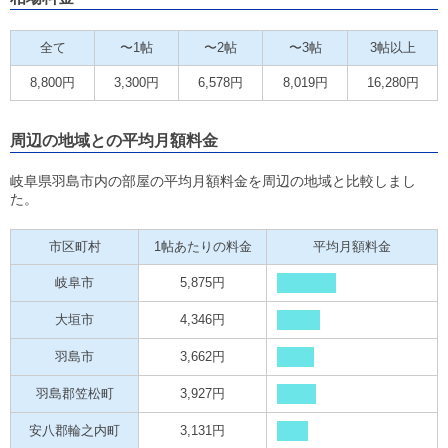
全て
〜1帖
〜2帖
〜3帖
3帖以上
8,800円
3,300円
6,578円
8,019円
16,280円
周辺の地域との平均月額料金
岐阜県羽島市内の部屋の平均月額料金を周辺の地域と比較しまし
た。
市区町村
1帖あたりの料金
平均月額料金
岐阜市
5,875円
大垣市
4,346円
羽島市
3,662円
羽島郡笠松町
3,927円
安八郡輪之内町
3,131円