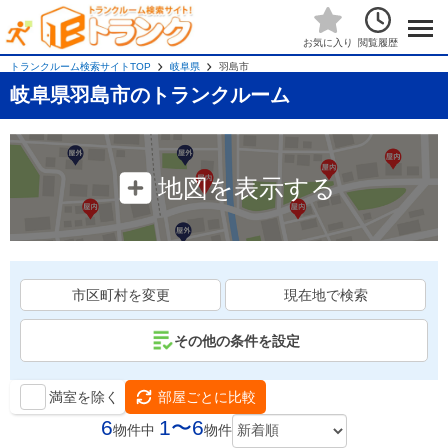
閲覧履歴
お気に入り
トランクルーム検索サイトTOP
岐阜県
羽島市
岐阜県羽島市のトランクルーム
地図を表示する
市区町村を変更
現在地で検索
その他の条件を設定
満室を除く
部屋ごとに比較
6
1〜6
物件中
物件