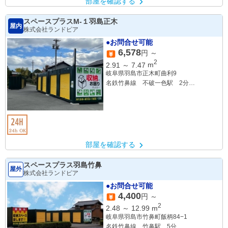
部屋を確認する
スペースプラスM-１羽島正木
屋内
株式会社ランドピア
●お問合せ可能
6,578
円 ～
2
2.91
～
7.47
m
岐阜県羽島市正木町曲利9
名鉄竹鼻線 不破一色駅 2分
名鉄竹鼻線 竹鼻駅 5分
部屋を確認する
スペースプラス羽島竹鼻
屋外
株式会社ランドピア
●お問合せ可能
4,400
円 ～
2
2.48
～
12.99
m
岐阜県羽島市竹鼻町飯柄84−1
名鉄竹鼻線 竹鼻駅 5分