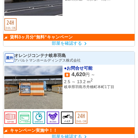
東海道新幹線 岐阜羽島駅 10分
賃料3ヶ月分"無料"キャンペーン
部屋を確認する
オレンジコンテナ岐阜羽島
屋外
アパルトマンホールディングス株式会社
●お問合せ可能
4,620
円 ～
2
2.5
～
13.2
m
岐阜県羽島市舟橋町本町1丁目
キャンペーン実施中！！
部屋を確認する