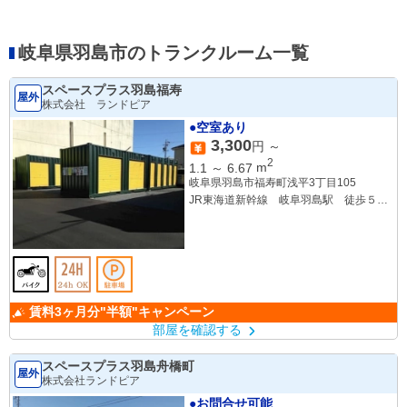
岐阜県羽島市のトランクルーム一覧
スペースプラス羽島福寿
屋外
株式会社 ランドピア
●空室あり
3,300
円 ～
2
1.1
～
6.67
m
岐阜県羽島市福寿町浅平3丁目105
JR東海道新幹線 岐阜羽島駅 徒歩５分
名鉄竹鼻線 羽島市役所前駅 徒歩５分
賃料3ヶ月分"半額"キャンペーン
部屋を確認する
スペースプラス羽島舟橋町
屋外
株式会社ランドピア
●お問合せ可能