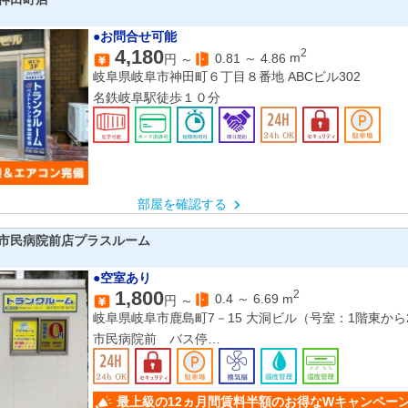
●お問合せ可能
4,180
2
0.81
～
4.86
m
円 ～
岐阜県岐阜市神田町６丁目８番地 ABCビル302
名鉄岐阜駅徒歩１０分
部屋を確認する
市民病院前店プラスルーム
●空室あり
1,800
2
0.4
～
6.69
m
円 ～
岐阜県岐阜市鹿島町7－15 大洞ビル（号室：1階東から
市民病院前 バス停
西岐阜駅
岐阜駅
最上級の12ヵ月間賃料半額のお得なWキャンペー