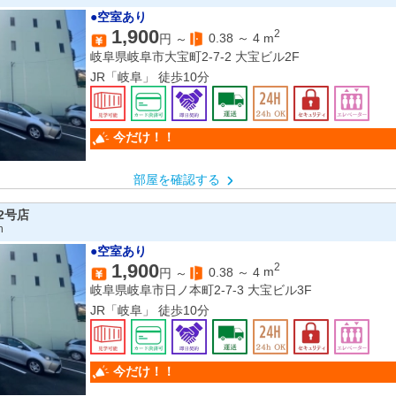
●空室あり
1,900
2
0.38
～
4
m
円 ～
岐阜県岐阜市大宝町2-7-2 大宝ビル2F
JR「岐阜」 徒歩10分
今だけ！！
部屋を確認する
2号店
n
●空室あり
1,900
2
0.38
～
4
m
円 ～
岐阜県岐阜市日ノ本町2-7-3 大宝ビル3F
JR「岐阜」 徒歩10分
今だけ！！