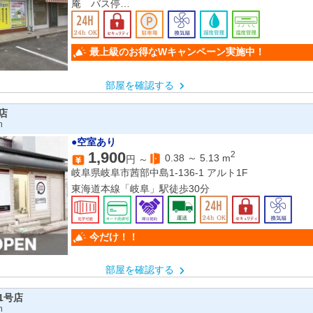
庵 バス停
岐阜市斎苑前 バス停
岐阜駅
最上級のお得なWキャンペーン実施中！
部屋を確認する
店
n
●空室あり
1,900
2
0.38
～
5.13
m
円 ～
岐阜県岐阜市茜部中島1-136-1 アルト1F
東海道本線「岐阜」駅徒歩30分
今だけ！！
部屋を確認する
1号店
n