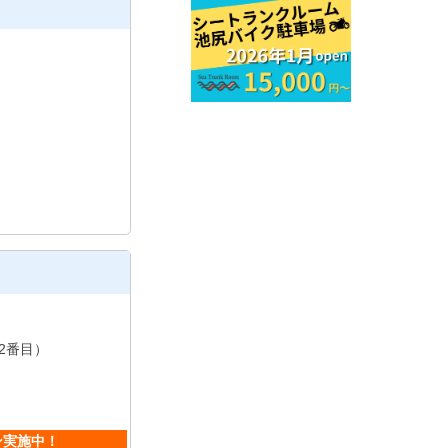
2番目）
ン実施中！