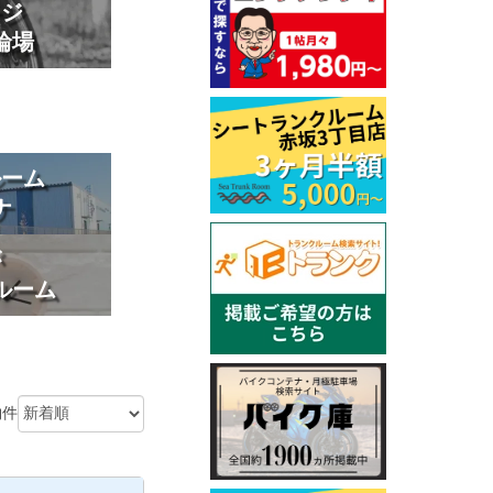
ージ
輪場
ルーム
ナ
が
ルーム
物件