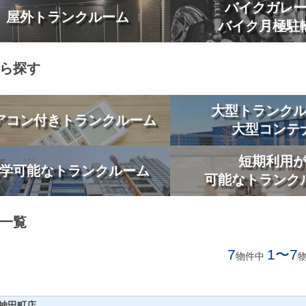
バイクガレ
屋外トランクルーム
バイク月極駐
ら探す
大型トランク
アコン付きトランクルーム
大型コンテ
短期利用
学可能なトランクルーム
可能なトランク
一覧
7
1〜7
物件中
神田町店