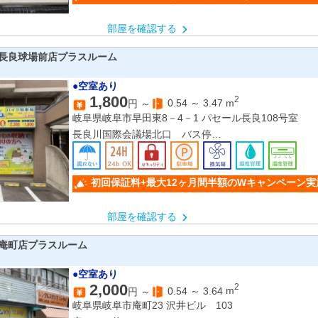
部屋を確認する
長良球場前店プラスルーム
●空室あり
1,800
2
0.54
～
3.47
m
円 ～
岐阜県岐阜市早田東8－4－1 パセール長良108号室
長良川国際会議場北口 バス停
鵜飼屋 バス停
岐阜駅
初回保証料+最大12ヶ月間半額のWキャンペーン実
部屋を確認する
庵町店プラスルーム
●空室あり
2,000
2
0.54
～
3.64
m
円 ～
岐阜県岐阜市庵町23 沢井ビル 103