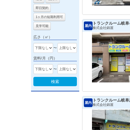
即日契約
1ヶ月の短期利用可
トランクルーム岐阜
屋内
見学可能
株式会社錦屋
広さ（㎡）
〜
賃料/月（円）
〜
検索
トランクルーム岐阜
屋内
株式会社錦屋