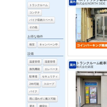
屋内
株式会社NORTH SIDE
トランクルーム
コンテナ
バイク収納スペース
その他
お得な物件
格安
キャンペーン中
設備
温度管理
湿度管理
トランクルーム岐阜
屋内
株式会社錦屋
換気機能
エレベータ
駐車場
セキュリティ
24h可能
スロープ
バイク
雨に濡れずに搬入可能
運送
棚貸出