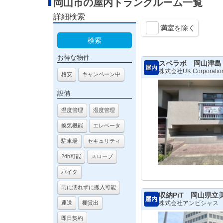
岡山市の屋内トランクルーム一覧
詳細検索
満室を除く
検索
お得な物件
スペラボ 岡山津島
屋内
株式会社UK Corporatio
格安
キャンペーン中
設備
温度管理
湿度管理
換気機能
エレベータ
駐車場
セキュリティ
24h可能
スロープ
バイク
雨に濡れずに搬入可能
収納PiT 岡山県立
屋内
株式会社アンビシャス
運送
棚貸出
即日契約