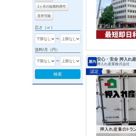
1ヶ月の短期利用可
見学可能
広さ（㎡）
〜
賃料/月（円）
安心・安全 押入れ
〜
屋内
押入れ産業株式会社
認定
検索