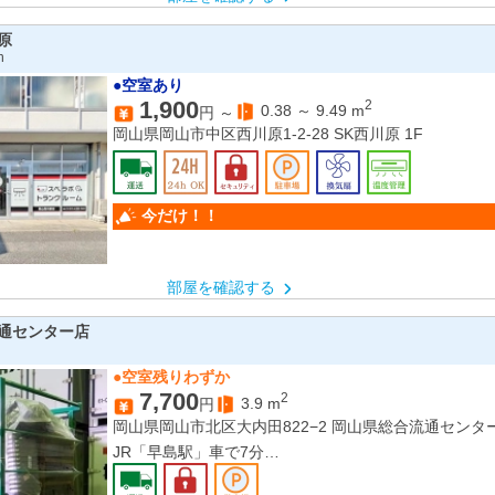
原
n
●空室あり
1,900
2
0.38
～
9.49
m
円 ～
岡山県岡山市中区西川原1-2-28 SK西川原 1F
今だけ！！
部屋を確認する
通センター店
●空室残りわずか
7,700
2
3.9
m
円
岡山県岡山市北区大内田822−2 岡山県総合流通センタ
JR「早島駅」車で7分
JR「備中箕島駅」車で8分
JR「庭瀬駅」車で12分