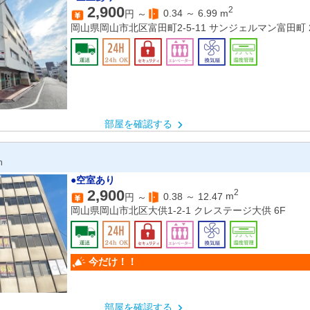
2,900
2
0.34
～
6.99
m
円 ～
岡山県岡山市北区富田町2-5-11 サンジェルマン富田町 
部屋を確認する
n
●空室あり
2,900
2
0.38
～
12.47
m
円 ～
岡山県岡山市北区大供1-2-1 クレステージ大供 6F
今だけ！！
部屋を確認する