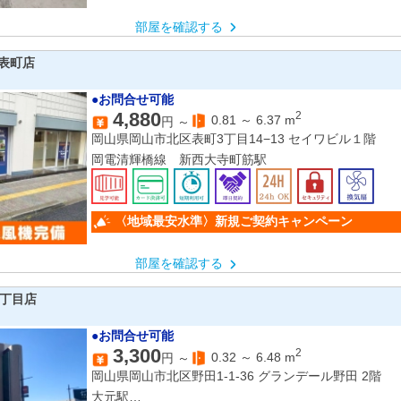
部屋を確認する
表町店
●お問合せ可能
4,880
2
0.81
～
6.37
m
円 ～
岡山県岡山市北区表町3丁目14−13 セイワビル１階
岡電清輝橋線 新西大寺町筋駅
〈地域最安水準〉新規ご契約キャンペーン
部屋を確認する
1丁目店
●お問合せ可能
3,300
2
0.32
～
6.48
m
円 ～
岡山県岡山市北区野田1-1-36 グランデール野田 2階
大元駅