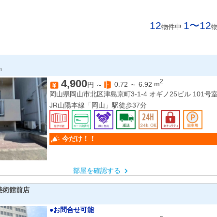
12
1〜12
物件中
n
4,900
2
0.72
～
6.92
m
円 ～
岡山県岡山市北区津島京町3-1-4 オギノ25ビル 101号
JR山陽本線「岡山」駅徒歩37分
今だけ！！
部屋を確認する
美術館前店
●お問合せ可能