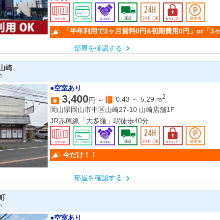
岡山駅
「半年利用で2ヶ月賃料0円&初期費用0円」or「3
50％OFF」(条件有)
部屋を確認する
山崎
n
●空室あり
3,400
2
0.43
～
5.29
m
円 ～
岡山県岡山市中区山崎27-10 山崎店舗1F
JR赤穂線「大多羅」駅徒歩40分
今だけ！！
部屋を確認する
町
n
●空室あり