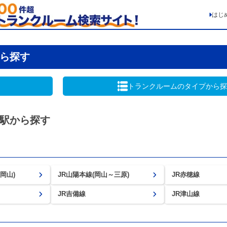
はじ
ら探す
トランクルームの
タイプから探
駅から探す
岡山)
JR山陽本線(岡山～三原)
JR赤穂線
JR吉備線
JR津山線