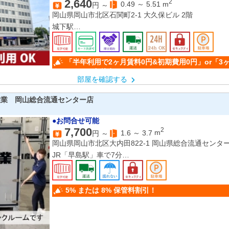
2,640
2
0.49
～
5.51
m
円 ～
岡山県岡山市北区石関町2-1 大久保ビル 2階
城下駅
岡山駅
「半年利用で2ヶ月賃料0円&初期費用0円」or「3
50％OFF」(条件有)
部屋を確認する
産業 岡山総合流通センター店
●お問合せ可能
7,700
2
1.6
～
3.7
m
円 ～
岡山県岡山市北区大内田822-1 岡山県総合流通センタ
JR「早島駅」車で7分
JR「備中箕島駅」車で8分
JR「庭瀬駅」車で12分
5% または 8% 保管料割引！