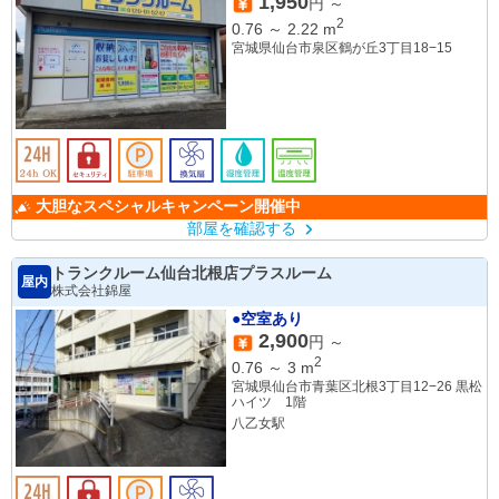
1,950
円 ～
2
0.76
～
2.22
m
宮城県仙台市泉区鶴が丘3丁目18−15
大胆なスペシャルキャンペーン開催中
部屋を確認する
トランクルーム仙台北根店プラスルーム
屋内
株式会社錦屋
●空室あり
2,900
円 ～
2
0.76
～
3
m
宮城県仙台市青葉区北根3丁目12−26 黒松
ハイツ 1階
八乙女駅