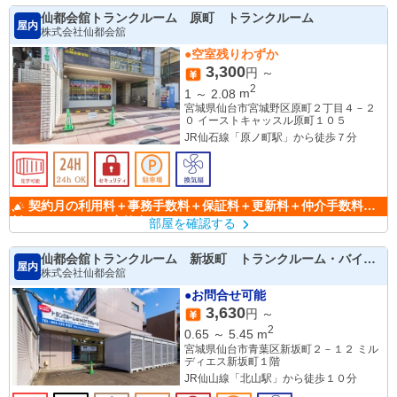
仙都会舘トランクルーム 原町 トランクルーム
屋内
株式会社仙都会舘
●空室残りわずか
3,300
円 ～
2
1
～
2.08
m
宮城県仙台市宮城野区原町２丁目４－２
０ イーストキャッスル原町１０５
JR仙石線「原ノ町駅」から徒歩７分
契約月の利用料＋事務手数料＋保証料＋更新料＋仲介手数料無
料のキャンペーン実施中！！
部屋を確認する
仙都会舘トランクルーム 新坂町 トランクルーム・バイク
屋内
ガレージ
株式会社仙都会舘
●お問合せ可能
3,630
円 ～
2
0.65
～
5.45
m
宮城県仙台市青葉区新坂町２－１２ ミル
ディエス新坂町１階
JR仙山線「北山駅」から徒歩１０分