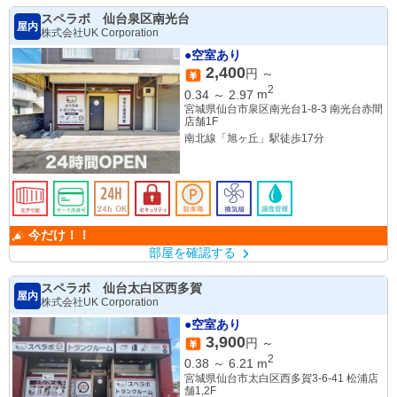
スペラボ 仙台泉区南光台
屋内
株式会社UK Corporation
●空室あり
2,400
円 ～
2
0.34
～
2.97
m
宮城県仙台市泉区南光台1-8-3 南光台赤間
店舗1F
南北線「旭ヶ丘」駅徒歩17分
今だけ！！
部屋を確認する
スペラボ 仙台太白区西多賀
屋内
株式会社UK Corporation
●空室あり
3,900
円 ～
2
0.38
～
6.21
m
宮城県仙台市太白区西多賀3-6-41 松浦店
舗1,2F