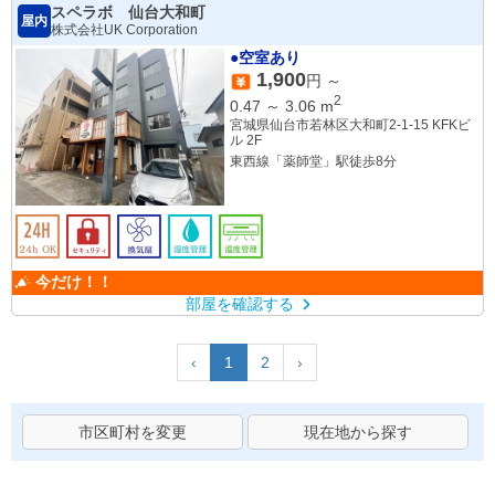
スペラボ 仙台大和町
屋内
株式会社UK Corporation
●空室あり
1,900
円 ～
2
0.47
～
3.06
m
宮城県仙台市若林区大和町2-1-15 KFKビ
ル 2F
東西線「薬師堂」駅徒歩8分
今だけ！！
部屋を確認する
‹
1
2
›
市区町村を変更
現在地から探す