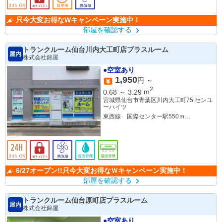
只今大変お得なWキャンペーン実施中！
部屋を確認する
トランクルーム仙台川内大工町店プラスルーム
屋内
株式会社錦屋
●空室あり
1,950
円 ～
2
0.68
～
3.29
m
宮城県仙台市青葉区川内大工町75 センユ
ーハイツ
東西線 国際センター駅550ｍ
南北線 勾当台公園駅１㎞
南北線 北四番丁駅1.2㎞
6/27オープン!!只今大変お得なＷキャンペーン実施中！
部屋を確認する
トランクルーム仙台原町店プラスルーム
屋内
株式会社錦屋
●空室あり