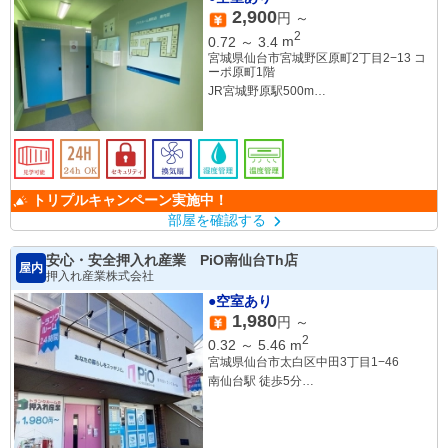
2,900
円 ～
2
0.72
～
3.4
m
宮城県仙台市宮城野区原町2丁目2−13 コ
ーポ原町1階
JR宮城野原駅500m
JR陸前原ノ町駅600ｍ
トリプルキャンペーン実施中！
部屋を確認する
安心・安全押入れ産業 PiO南仙台Th店
屋内
押入れ産業株式会社
●空室あり
1,980
円 ～
2
0.32
～
5.46
m
宮城県仙台市太白区中田3丁目1−46
南仙台駅 徒歩5分
JR「名取」駅 車9分
JR「仙台」駅 車19分