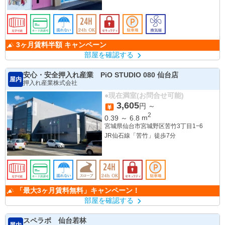
3ヶ月賃料半額 キャンペーン
部屋を確認する
安心・安全押入れ産業 PiO STUDIO 080 仙台店
屋内
押入れ産業株式会社
●現在満室(お問合せ可能)
3,605
円 ～
2
0.39
～
6.8
m
宮城県仙台市宮城野区苦竹3丁目1−6
JR仙石線「苦竹」徒歩7分
「最大3ヶ月賃料無料」キャンペーン！
部屋を確認する
スペラボ 仙台若林
屋内