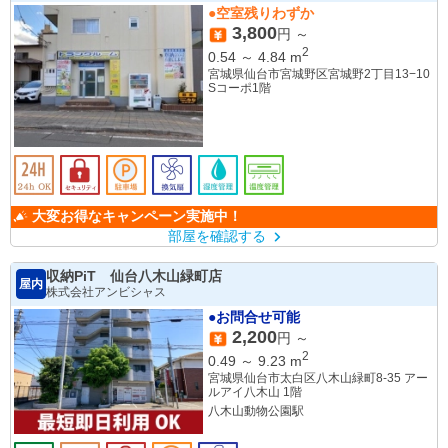
●空室残りわずか
3,800
円 ～
2
0.54
～
4.84
m
宮城県仙台市宮城野区宮城野2丁目13−10
Sコーポ1階
大変お得なキャンペーン実施中！
部屋を確認する
収納PiT 仙台八木山緑町店
屋内
株式会社アンビシャス
●お問合せ可能
2,200
円 ～
2
0.49
～
9.23
m
宮城県仙台市太白区八木山緑町8-35 アー
ルアイ八木山 1階
八木山動物公園駅