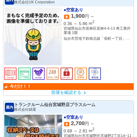
株式会社UK Corporation
●空室あり
1,900
円 ～
2
0.36
～
5.86
m
宮城県仙台市若林区若林4-4-13 寿工業作
業場 1階
仙台市営地下鉄南北線「長町一丁目」駅
徒歩23分
今だけ！！
部屋を確認する
トランクルーム仙台宮城野店プラスルーム
屋内
株式会社錦屋
●空室あり
2,700
円 ～
2
0.68
～
2.81
m
宮城県仙台市宮城野区宮城野2丁目14−11