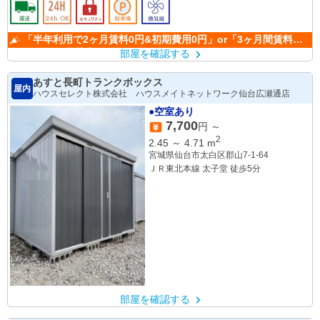
「半年利用で2ヶ月賃料0円&初期費用0円」or「3ヶ月間賃料
50％OFF」(条件有)
部屋を確認する
あすと長町トランクボックス
屋内
ハウスセレクト株式会社 ハウスメイトネットワーク仙台広瀬通店
●空室あり
7,700
円 ～
2
2.45
～
4.71
m
宮城県仙台市太白区郡山7-1-64
ＪＲ東北本線 太子堂 徒歩5分
部屋を確認する