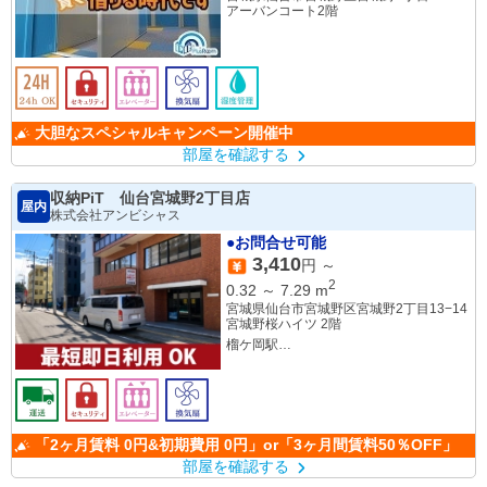
アーバンコート2階
大胆なスペシャルキャンペーン開催中
部屋を確認する
収納PiT 仙台宮城野2丁目店
屋内
株式会社アンビシャス
●お問合せ可能
3,410
円 ～
2
0.32
～
7.29
m
宮城県仙台市宮城野区宮城野2丁目13−14
宮城野桜ハイツ 2階
榴ケ岡駅
薬師堂駅
「2ヶ月賃料 0円&初期費用 0円」or「3ヶ月間賃料50％OFF」
部屋を確認する