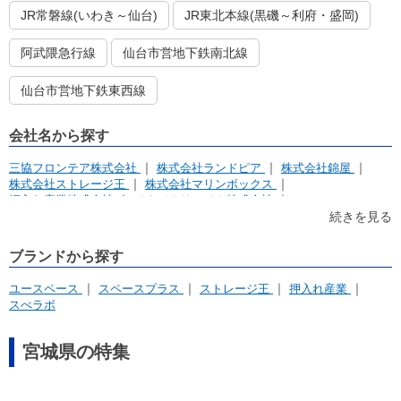
JR常磐線(いわき～仙台)
JR東北本線(黒磯～利府・盛岡)
阿武隈急行線
仙台市営地下鉄南北線
仙台市営地下鉄東西線
会社名から探す
三協フロンテア株式会社
株式会社ランドピア
株式会社錦屋
株式会社ストレージ王
株式会社マリンボックス
押入れ産業株式会社
イナバクリエイト株式会社
有限会社デポネットワーク
株式会社アンビシャス
続きを見る
株式会社パルマ
株式会社UK Corporation
ハウスセレクト株式会社 ハウスメイトネットワーク仙台広瀬通店
ブランドから探す
アドレス賃貸株式会社
合同会社JOINTSPACE
株式会社仙都会舘
ユースペース
スペースプラス
ストレージ王
押入れ産業
スぺラボ
宮城県の特集