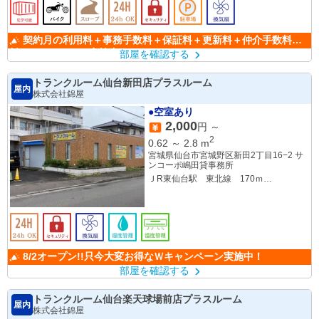
契約月の利用料＋事務手数料＋保証料＋更新料＋仲介手数料無
料のキャンペーン実施中！！
部屋を確認する
トランクルーム仙台新田店プラスルーム
屋内
株式会社錦屋
●空室あり
2,000
円 ～
2
0.62
～
2.8
m
宮城県仙台市宮城野区新田2丁目16−2 サ
ンコーポ嶋田貸事務所
ＪR東仙台駅 東北線 170ｍ
新田２丁目 バス 170ｍ
8/2オープン!!只今大変お得なＷキャンペーン実施中！
部屋を確認する
トランクルーム仙台楽天球場前店プラスルーム
屋内
株式会社錦屋