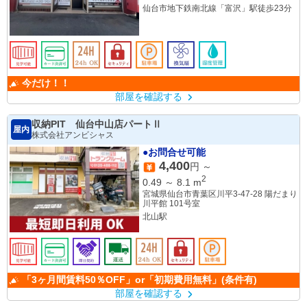
仙台市地下鉄南北線「富沢」駅徒歩23分
今だけ！！
部屋を確認する
収納PIT 仙台中山店パートⅡ
屋内
株式会社アンビシャス
●お問合せ可能
4,400
円 ～
2
0.49
～
8.1
m
宮城県仙台市青葉区川平3-47-28 陽だまり
川平館 101号室
北山駅
「3ヶ月間賃料50％OFF」or「初期費用無料」(条件有)
部屋を確認する