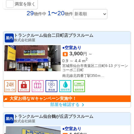
満室を除く
29
1〜20
物件中
物件
トランクルーム仙台二日町店プラスルーム
屋内
株式会社錦屋
●空室あり
3,900
円 ～
2
0.9
～
4.4
m
宮城県仙台市青葉区二日町6-13 グリーン
コーポ二日町
南北線北四番丁駅350ｍ
南北線勾当台公園駅400ｍ
仙台駅1.6㎞
大変お得なＷキャンペーン実施中！
部屋を確認する
トランクルーム仙台鶴が丘店プラスルーム
屋内
株式会社錦屋
●空室あり