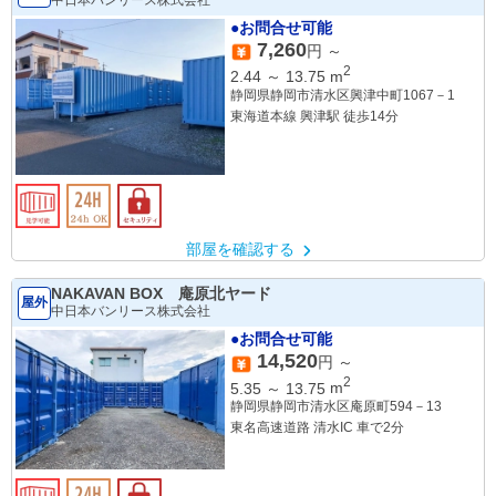
●お問合せ可能
7,260
円 ～
2
2.44
～
13.75
m
静岡県静岡市清水区興津中町1067－1
東海道本線 興津駅 徒歩14分
部屋を確認する
NAKAVAN BOX 庵原北ヤード
屋外
中日本バンリース株式会社
●お問合せ可能
14,520
円 ～
2
5.35
～
13.75
m
静岡県静岡市清水区庵原町594－13
東名高速道路 清水IC 車で2分