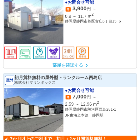
●お問合せ可能
3,900
円 ～
2
0.9
～
11.7
m
静岡県静岡市葵区古庄6丁目15−6
部屋を確認する
初月賃料無料の屋外型トランクルーム西島店
屋外
株式会社マリンボックス
●お問合せ可能
7,000
円 ～
2
2.59
～
12.96
m
静岡県静岡市駿河区西島281-1
JR東海道本線 静岡駅
7か月以上のご利用で 初月＋2ヶ月間賃料無料！