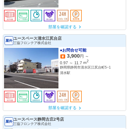
部屋を確認する
ユースペース清水江尻台店
屋外
三協フロンテア株式会社
●お問合せ可能
3,900
円 ～
2
0.97
～
11.7
m
静岡県静岡市清水区江尻台町5−1
清水駅
部屋を確認する
ユースペース静岡古庄2号店
屋外
三協フロンテア株式会社