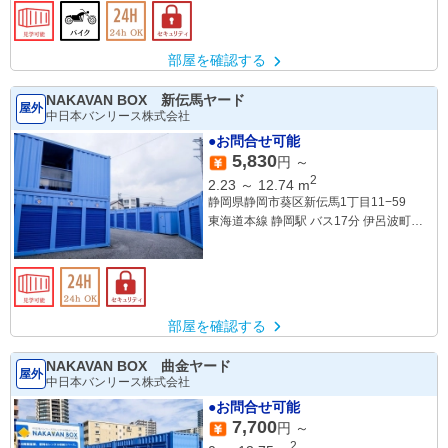
部屋を確認する
NAKAVAN BOX 新伝馬ヤード
屋外
中日本バンリース株式会社
●お問合せ可能
5,830
円 ～
2
2.23
～
12.74
m
静岡県静岡市葵区新伝馬1丁目11−59
東海道本線 静岡駅 バス17分 伊呂波町下
車 徒歩3分
部屋を確認する
NAKAVAN BOX 曲金ヤード
屋外
中日本バンリース株式会社
●お問合せ可能
7,700
円 ～
2