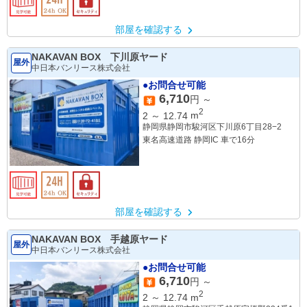
部屋を確認する
NAKAVAN BOX 下川原ヤード
屋外
中日本バンリース株式会社
●お問合せ可能
6,710
円 ～
2
2
～
12.74
m
静岡県静岡市駿河区下川原6丁目28−2
東名高速道路 静岡IC 車で16分
部屋を確認する
NAKAVAN BOX 手越原ヤード
屋外
中日本バンリース株式会社
●お問合せ可能
6,710
円 ～
2
2
～
12.74
m