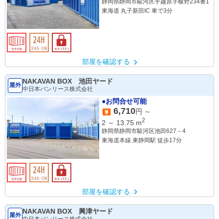
静岡県静岡市駿河区手越原字榎野234番1
東海道 丸子新田IC 車で3分
部屋を確認する
NAKAVAN BOX 池田ヤード
屋外
中日本バンリース株式会社
●お問合せ可能
6,710
円 ～
2
2
～
13.75
m
静岡県静岡市駿河区池田627－4
東海道本線 東静岡駅 徒歩17分
部屋を確認する
NAKAVAN BOX 興津ヤード
屋外
中日本バンリース株式会社