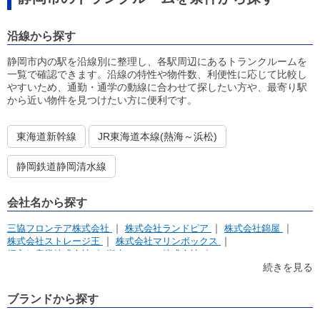
沿線から探す
静岡市内の駅を沿線別に整理し、各駅周辺にあるトランクルームを
一覧で確認できます。沿線の特性や物件数、利便性に応じて比較し
やすいため、通勤・通学の動線に合わせて探したい方や、最寄り駅
から近い物件を見つけたい方に便利です。
東海道新幹線
JR東海道本線(熱海～浜松)
静岡鉄道静岡清水線
会社名から探す
三協フロンテア株式会社
株式会社ランドピア
株式会社錦屋
株式会社ストレージ王
株式会社マリンボックス
押入れ産業株式会社
湘南レーベル株式会社
アパルトマンホールディングス株式会社
株式会社アドマット
続きを見る
イナバクリエイト株式会社
株式会社アンビシャス
株式会社 トーリク
株式会社パルマ
株式会社UK Corporation
ブランドから探す
株式会社NORTH SIDE
中日本バンリース株式会社
望月謙太
株式会社DTS