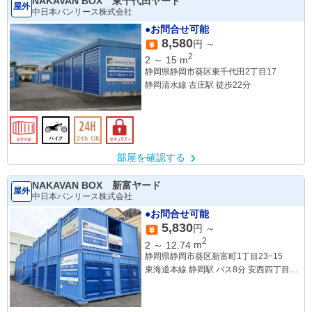
NAKAVAN BOX 東千代田ヤード
屋外
中日本バンリース株式会社
●お問合せ可能
8,580
円 ～
2
2
～
15
m
静岡県静岡市葵区東千代田2丁目17
静岡清水線 古庄駅 徒歩22分
部屋を確認する
NAKAVAN BOX 新富ヤード
屋外
中日本バンリース株式会社
●お問合せ可能
5,830
円 ～
2
2
～
12.74
m
静岡県静岡市葵区新富町1丁目23−15
東海道本線 静岡駅 バス8分 安西四丁目下
車 徒歩5分