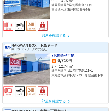
0
～
13.75
m
静岡県静岡市駿河区曲金7丁目1
東海道本線 東静岡駅 徒歩7分
部屋を確認する
NAKAVAN BOX 下島ヤード
屋外
中日本バンリース株式会社
●お問合せ可能
6,710
円 ～
2
2
～
12.74
m
静岡県静岡市駿河区下島121−1
東海道本線 静岡駅 バス8分 登呂南下車 徒
歩2分
部屋を確認する