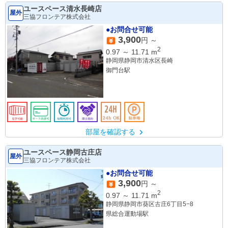
ユースペース清水長崎店
屋外
三協フロンテア株式会社
●お問合せ可能
3,900
円 ～
2
0.97
～
11.71
m
静岡県静岡市清水区長崎
御門台駅
部屋を確認する
ユースペース静岡古庄店
屋外
三協フロンテア株式会社
●お問合せ可能
3,900
円 ～
2
0.97
～
11.71
m
静岡県静岡市葵区古庄6丁目5−8
県総合運動場駅