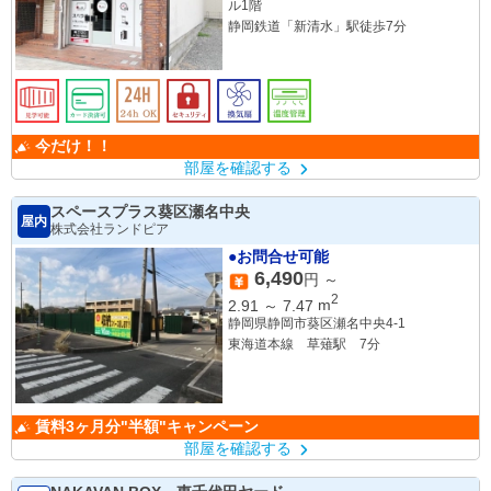
ル1階
静岡鉄道「新清水」駅徒歩7分
今だけ！！
部屋を確認する
スペースプラス葵区瀬名中央
屋内
株式会社ランドピア
●お問合せ可能
6,490
円 ～
2
2.91
～
7.47
m
静岡県静岡市葵区瀬名中央4-1
東海道本線 草薙駅 7分
賃料3ヶ月分"半額"キャンペーン
部屋を確認する