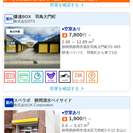
部屋を確認する
爆速BOX 羽鳥大門町
屋外
株式会社DTS
●空室あり
7,800
円 ～
2
2.48
～
12.89
m
静岡県静岡市葵区羽鳥大門町25−665
静清バイパス 羽鳥ICから車で1分
部屋を確認する
スペラボ 静岡清水ベイサイド
屋内
株式会社UK Corporation
●空室あり
1,900
円 ～
2
0.4
～
5.57
m
静岡県静岡市清水区万世町2-5-12 京山ビ