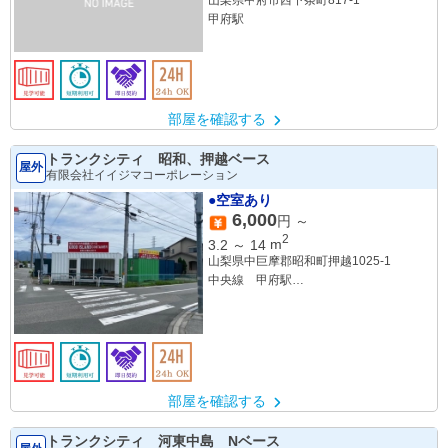
山梨県甲府市西下条町817-1
甲府駅
部屋を確認する
トランクシティ 昭和、押越ベース
屋外
有限会社イイジマコーポレーション
●空室あり
6,000
円 ～
2
3.2
～
14
m
山梨県中巨摩郡昭和町押越1025-1
中央線 甲府駅
身延線 国母駅
部屋を確認する
トランクシティ 河東中島 Nベース