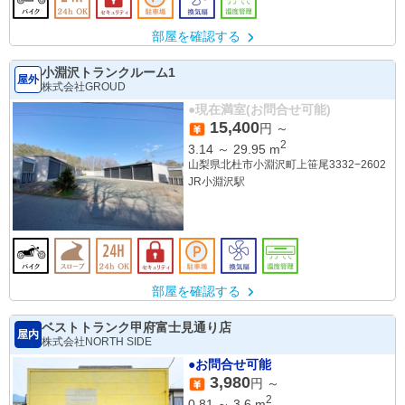
部屋を確認する
小淵沢トランクルーム1
屋外
株式会社GROUD
●現在満室(お問合せ可能)
15,400
円 ～
2
3.14
～
29.95
m
山梨県北杜市小淵沢町上笹尾3332−2602
JR小淵沢駅
部屋を確認する
ベストトランク甲府富士見通り店
屋内
株式会社NORTH SIDE
●お問合せ可能
3,980
円 ～
2
0.81
～
3.6
m