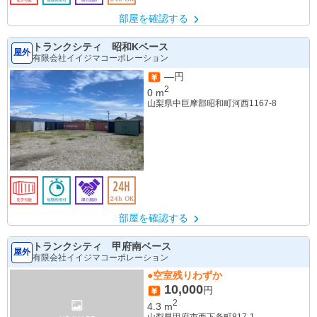
部屋を確認する
トランクシティ 昭和Kベース
屋外
有限会社イイジマコーポレーション
—円
2
0
m
山梨県中巨摩郡昭和町河西1167-8
部屋を確認する
トランクシティ 甲府南ベース
屋外
有限会社イイジマコーポレーション
●空室残りわずか
10,000
円
2
4.3
m