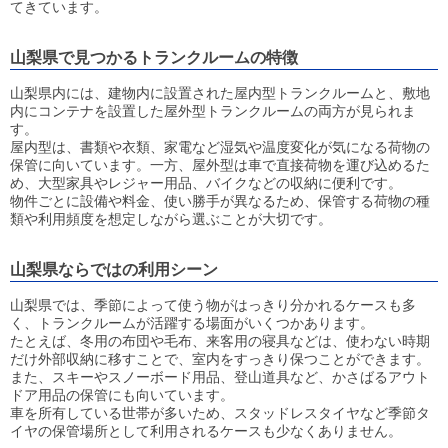
てきています。
山梨県で見つかるトランクルームの特徴
山梨県内には、建物内に設置された屋内型トランクルームと、敷地
内にコンテナを設置した屋外型トランクルームの両方が見られま
す。
屋内型は、書類や衣類、家電など湿気や温度変化が気になる荷物の
保管に向いています。一方、屋外型は車で直接荷物を運び込めるた
め、大型家具やレジャー用品、バイクなどの収納に便利です。
物件ごとに設備や料金、使い勝手が異なるため、保管する荷物の種
類や利用頻度を想定しながら選ぶことが大切です。
山梨県ならではの利用シーン
山梨県では、季節によって使う物がはっきり分かれるケースも多
く、トランクルームが活躍する場面がいくつかあります。
たとえば、冬用の布団や毛布、来客用の寝具などは、使わない時期
だけ外部収納に移すことで、室内をすっきり保つことができます。
また、スキーやスノーボード用品、登山道具など、かさばるアウト
ドア用品の保管にも向いています。
車を所有している世帯が多いため、スタッドレスタイヤなど季節タ
イヤの保管場所として利用されるケースも少なくありません。