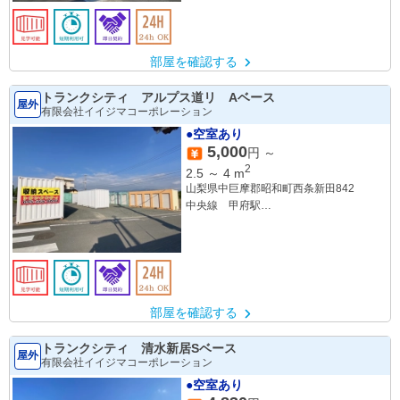
部屋を確認する
トランクシティ アルプス道リ Aベース
屋外
有限会社イイジマコーポレーション
●空室あり
5,000
円 ～
2
2.5
～
4
m
山梨県中巨摩郡昭和町西条新田842
中央線 甲府駅
身延線 国母駅
部屋を確認する
トランクシティ 清水新居Sベース
屋外
有限会社イイジマコーポレーション
●空室あり