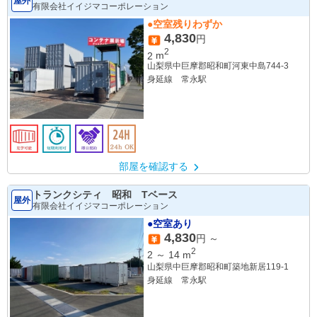
屋外
有限会社イイジマコーポレーション
●空室残りわずか
4,830
円
2
2
m
山梨県中巨摩郡昭和町河東中島744-3
身延線 常永駅
部屋を確認する
トランクシティ 昭和 Tベース
屋外
有限会社イイジマコーポレーション
●空室あり
4,830
円 ～
2
2
～
14
m
山梨県中巨摩郡昭和町築地新居119-1
身延線 常永駅