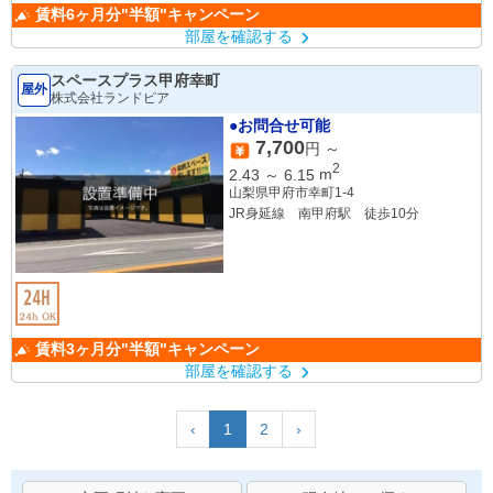
賃料6ヶ月分"半額"キャンペーン
部屋を確認する
スペースプラス甲府幸町
屋外
株式会社ランドピア
●お問合せ可能
7,700
円 ～
2
2.43
～
6.15
m
山梨県甲府市幸町1-4
JR身延線 南甲府駅 徒歩10分
賃料3ヶ月分"半額"キャンペーン
部屋を確認する
‹
1
2
›