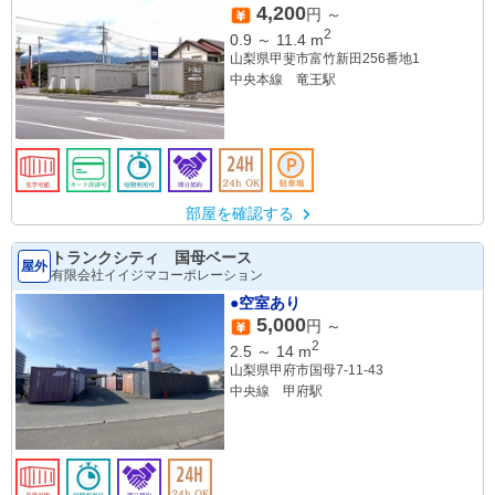
4,200
円 ～
2
0.9
～
11.4
m
山梨県甲斐市富竹新田256番地1
中央本線 竜王駅
部屋を確認する
トランクシティ 国母ベース
屋外
有限会社イイジマコーポレーション
●空室あり
5,000
円 ～
2
2.5
～
14
m
山梨県甲府市国母7-11-43
中央線 甲府駅