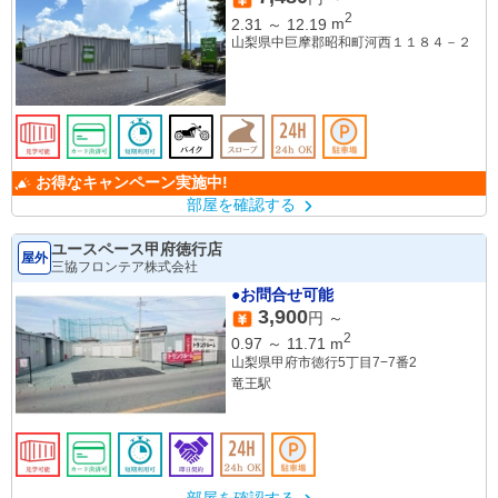
2
2.31
～
12.19
m
山梨県中巨摩郡昭和町河西１１８４－２
お得なキャンペーン実施中!
部屋を確認する
ユースペース甲府徳行店
屋外
三協フロンテア株式会社
●お問合せ可能
3,900
円 ～
2
0.97
～
11.71
m
山梨県甲府市徳行5丁目7−7番2
竜王駅