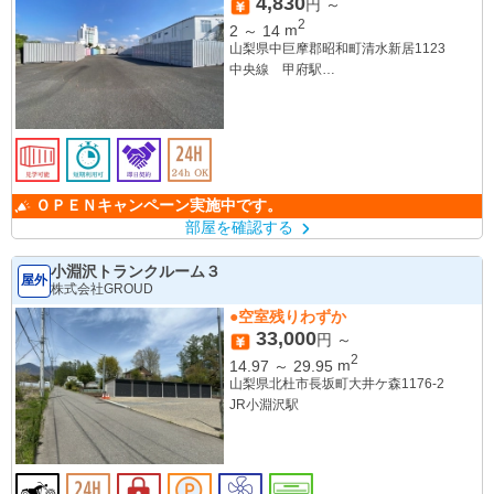
4,830
円 ～
2
2
～
14
m
山梨県中巨摩郡昭和町清水新居1123
中央線 甲府駅
身延線 国母駅
ＯＰＥＮキャンペーン実施中です。
部屋を確認する
小淵沢トランクルーム３
屋外
株式会社GROUD
●空室残りわずか
33,000
円 ～
2
14.97
～
29.95
m
山梨県北杜市長坂町大井ケ森1176-2
JR小淵沢駅