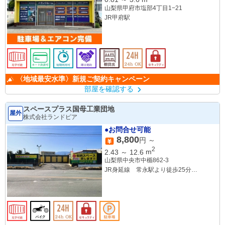
山梨県甲府市塩部4丁目1−21
JR甲府駅
〈地域最安水準〉新規ご契約キャンペーン
部屋を確認する
スペースプラス国母工業団地
屋外
株式会社ランドピア
●お問合せ可能
8,800
円 ～
2
2.43
～
12.6
m
山梨県中央市中楯862-3
JR身延線 常永駅より徒歩25分
JR身延線 国母駅 30分