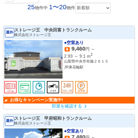
25
1〜20
物件中
物件
ストレージ王 中央田富トランクルーム
屋外
株式会社ストレージ王
●空室あり
9,460
円 ～
2
2.93
～
9.1
m
山梨県中央市布施２６１５
JR東花輪駅
お得なキャンペーン実施中!
部屋を確認する
ストレージ王 甲府昭和トランクルーム
屋外
株式会社ストレージ王
●空室あり
7,480
円 ～