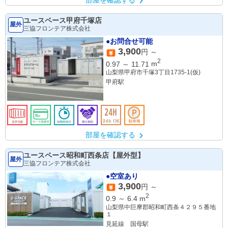
部屋を確認する
ユースペース甲府千塚店
屋外
三協フロンテア株式会社
●お問合せ可能
3,900
円 ～
2
0.97
～
11.71
m
山梨県甲府市千塚3丁目1735-1(仮)
甲府駅
部屋を確認する
ユースペース昭和町西条店【屋外型】
屋外
三協フロンテア株式会社
●空室あり
3,900
円 ～
2
0.9
～
6.4
m
山梨県中巨摩郡昭和町西条４２９５番地
１
見延線 国母駅