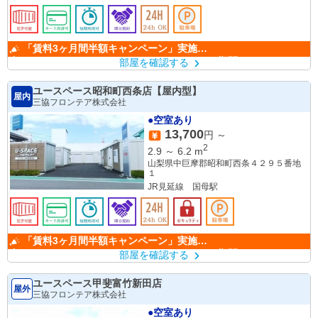
「賃料3ヶ月間半額キャンペーン」実施
中！ （キャンペーン期間：6/1～9/30）
部屋を確認する
ユースペース昭和町西条店【屋内型】
屋内
三協フロンテア株式会社
●空室あり
13,700
円 ～
2
2.9
～
6.2
m
山梨県中巨摩郡昭和町西条４２９５番地
１
JR見延線 国母駅
「賃料3ヶ月間半額キャンペーン」実施
中！ （キャンペーン期間：6/1～9/30）
部屋を確認する
ユースペース甲斐富竹新田店
屋外
三協フロンテア株式会社
●空室あり