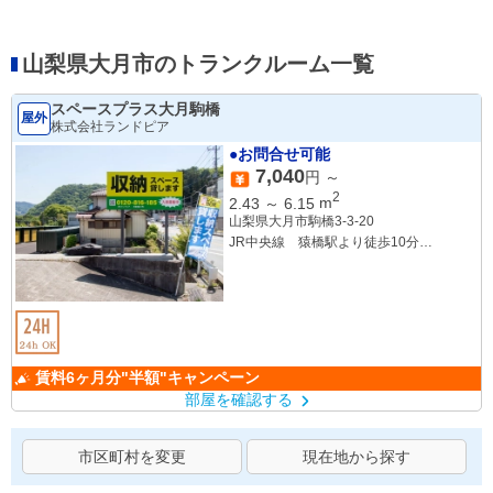
山梨県大月市のトランクルーム一覧
スペースプラス大月駒橋
屋外
株式会社ランドピア
●お問合せ可能
7,040
円 ～
2
2.43
～
6.15
m
山梨県大月市駒橋3-3-20
JR中央線 猿橋駅より徒歩10分
JR中央線 大月駅より徒歩24分
賃料6ヶ月分"半額"キャンペーン
部屋を確認する
市区町村を変更
現在地から探す