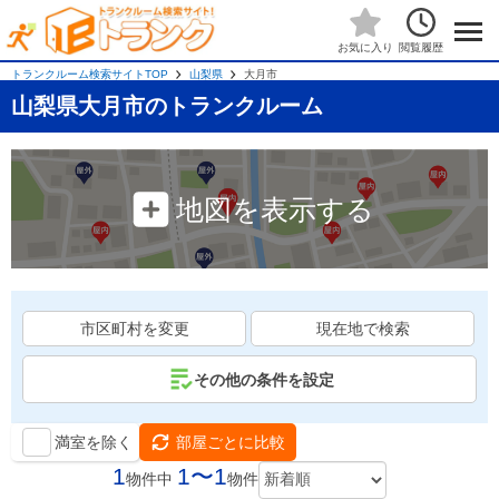
閲覧履歴
お気に入り
トランクルーム検索サイトTOP
山梨県
大月市
山梨県大月市のトランクルーム
地図を表示する
市区町村を変更
現在地で検索
その他の条件を設定
満室を除く
部屋ごとに比較
1
1〜1
物件中
物件