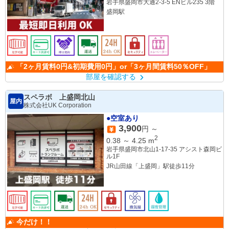
岩手県盛岡市大通2-3-5 ENビル235 3階
盛岡駅
「2ヶ月賃料0円&初期費用0円」or「3ヶ月間賃料50％OFF」
部屋を確認する
スペラボ 上盛岡北山
屋内
株式会社UK Corporation
●空室あり
3,900
円 ～
2
0.38
～
4.25
m
岩手県盛岡市北山1-17-35 アシスト森岡ビ
ル1F
JR山田線「上盛岡」駅徒歩11分
今だけ！！