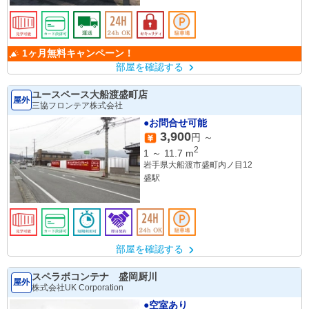
1ヶ月無料キャンペーン！
部屋を確認する
ユースペース大船渡盛町店
屋外
三協フロンテア株式会社
●お問合せ可能
3,900
円 ～
2
1
～
11.7
m
岩手県大船渡市盛町内ノ目12
盛駅
部屋を確認する
スペラボコンテナ 盛岡厨川
屋外
株式会社UK Corporation
●空室あり