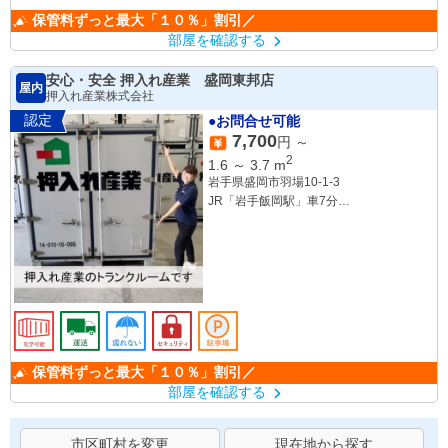
保管料ずっと最大「１０％」割引／
部屋を確認する
安心・安全 押入れ産業 盛岡東邦店
屋内
押入れ産業株式会社
認定
●お問合せ可能
7,700
円 ～
2
1.6
～
3.7
m
岩手県盛岡市羽場10-1-3
JR「岩手飯岡駅」車7分
JR「仙北町駅」車14分
JR「盛岡駅」車16分
保管料ずっと最大「１０％」割引／
部屋を確認する
市区町村を変更
現在地から探す