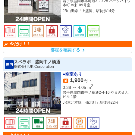
岩手県盛岡市本町通3-20-25 パークハイツ
本町 A棟109号室
JR山田線「上盛岡」駅徒歩14分
今だけ！！
部屋を確認する
スペラボ 盛岡中ノ橋通
屋内
株式会社UK Corporation
●空室あり
1,900
円 ～
2
0.38
～
4.05
m
岩手県盛岡市中ノ橋通2-4-16 やまのえん
ビル 1階
JR東北本線「仙北町」駅徒歩22分