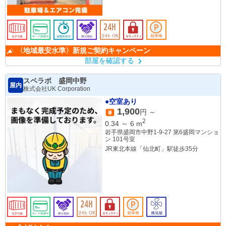
〈地域最安水準〉新規ご契約キャンペーン
部屋を確認する
スペラボ 盛岡中野
屋内
株式会社UK Corporation
●空室あり
1,900
円 ～
2
0.34
～
6
m
岩手県盛岡市中野1-9-27 第6盛岡マンショ
ン 101号室
JR東北本線「仙北町」駅徒歩35分