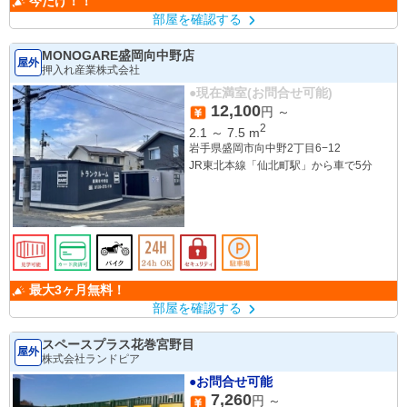
今だけ！！
部屋を確認する
MONOGARE盛岡向中野店
屋外
押入れ産業株式会社
●現在満室(お問合せ可能)
12,100
円 ～
2
2.1
～
7.5
m
岩手県盛岡市向中野2丁目6−12
JR東北本線「仙北町駅」から車で5分
最大3ヶ月無料！
部屋を確認する
スペースプラス花巻宮野目
屋外
株式会社ランドピア
●お問合せ可能
7,260
円 ～