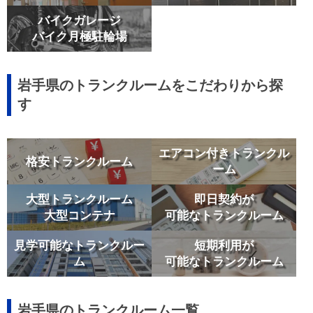
バイクガレージ
バイク月極駐輪場
岩手県のトランクルームをこだわりから探
す
エアコン付きトランクル
格安トランクルーム
ーム
大型トランクルーム
即日契約が
大型コンテナ
可能なトランクルーム
見学可能なトランクルー
短期利用が
ム
可能なトランクルーム
岩手県のトランクルーム一覧