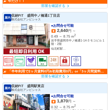
今だけ！！
部屋を確認する
収納PiT 盛岡中ノ橋通1丁目店
屋内
株式会社アンビシャス
●お問合せ可能
2,640
円 ～
2
0.49
～
8.75
m
岩手県盛岡市中ノ橋通1-14-3 モコビル 1
階・2階
仙北町駅
上盛岡駅
「半年利用で2ヶ月賃料0円&初期費用0円」or「3ヶ月間賃料
50％OFF」(条件有)
部屋を確認する
収納PiT 盛岡駅東店
屋内
株式会社アンビシャス
●お問合せ可能
1,870
円 ～
2
0.32
～
8.75
m