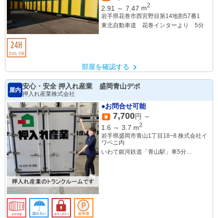
2
2.91
～
7.47
m
岩手県花巻市西宮野目第14地割57番1
東北自動車道 花巻インターより 5分
部屋を確認する
安心・安全 押入れ産業 盛岡青山デポ
屋内
押入れ産業株式会社
●お問合せ可能
7,700
円 ～
2
1.6
～
3.7
m
岩手県盛岡市青山1丁目18−8 株式会社イ
ワベニ内
いわて銀河鉄道「青山駅」車5分
JR「盛岡駅」車7分
JR「前潟駅」車8分