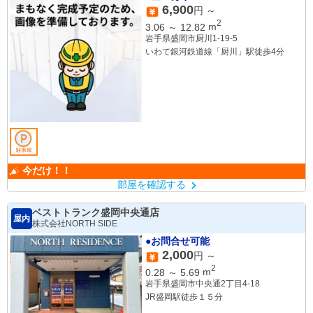
6,900
円 ～
2
3.06
～
12.82
m
岩手県盛岡市厨川1-19-5
いわて銀河鉄道線「厨川」駅徒歩4分
今だけ！！
部屋を確認する
ベストトランク盛岡中央通店
屋内
株式会社NORTH SIDE
●お問合せ可能
2,000
円 ～
2
0.28
～
5.69
m
岩手県盛岡市中央通2丁目4-18
JR盛岡駅徒歩１５分