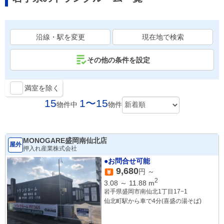
沿線・駅を変更
現在地で検索
その他の条件を設定
満室を除く
15
1〜15
物件中
物件
MONOGARE盛岡南仙北店
屋外
押入れ産業株式会社
●お問合せ可能
9,680
円 ～
2
3.08
～
11.88
m
岩手県盛岡市南仙北1丁目17−1
仙北町駅から車で4分(喜盛の湯そば)