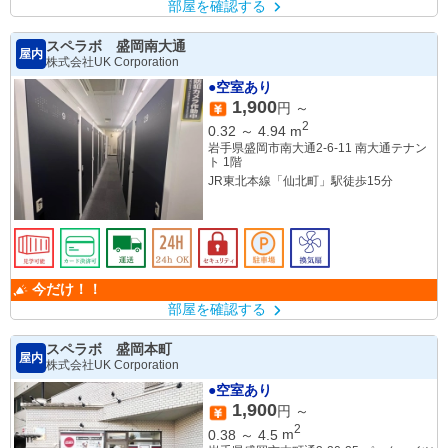
部屋を確認する
スペラボ 盛岡南大通
屋内
株式会社UK Corporation
●空室あり
1,900
円 ～
2
0.32
～
4.94
m
岩手県盛岡市南大通2-6-11 南大通テナン
ト 1階
JR東北本線「仙北町」駅徒歩15分
今だけ！！
部屋を確認する
スペラボ 盛岡本町
屋内
株式会社UK Corporation
●空室あり
1,900
円 ～
2
0.38
～
4.5
m