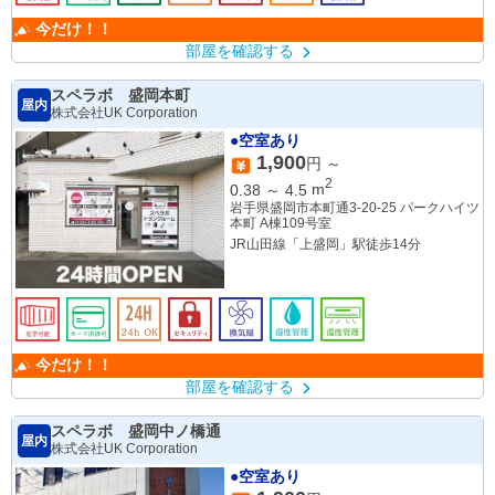
今だけ！！
部屋を確認する
スペラボ 盛岡本町
屋内
株式会社UK Corporation
●空室あり
1,900
円 ～
2
0.38
～
4.5
m
岩手県盛岡市本町通3-20-25 パークハイツ
本町 A棟109号室
JR山田線「上盛岡」駅徒歩14分
今だけ！！
部屋を確認する
スペラボ 盛岡中ノ橋通
屋内
株式会社UK Corporation
●空室あり