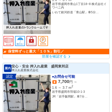
岩手県盛岡市青山1丁目18−8 株式会社イ
ワベニ内
いわて銀河鉄道「青山駅」車5分
JR「盛岡駅」車7分
JR「前潟駅」車8分
保管料ずっと最大「１０％」割引／
部屋を確認する
安心・安全 押入れ産業 盛岡東邦店
屋内
押入れ産業株式会社
認定
●お問合せ可能
7,700
円 ～
2
1.6
～
3.7
m
岩手県盛岡市羽場10-1-3
JR「岩手飯岡駅」車7分
JR「仙北町駅」車14分
JR「盛岡駅」車16分