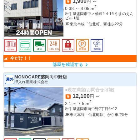
1,900
円 ～
2
0.38
～
4.05
m
岩手県盛岡市中ノ橋通2-4-16 やまのえん
ビル 1階
JR東北本線「仙北町」駅徒歩22分
今だけ！！
部屋を確認する
MONOGARE盛岡向中野店
屋外
押入れ産業株式会社
●現在満室(お問合せ可能)
12,100
円 ～
2
2.1
～
7.5
m
岩手県盛岡市向中野2丁目6−12
JR東北本線「仙北町駅」から車で5分