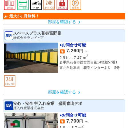
最大3ヶ月無料！
部屋を確認する
スペースプラス花巻宮野目
屋外
株式会社ランドピア
●お問合せ可能
7,260
円 ～
2
2.91
～
7.47
m
岩手県花巻市西宮野目第14地割57番1
東北自動車道 花巻インターより 5分
部屋を確認する
安心・安全 押入れ産業 盛岡青山デポ
屋内
押入れ産業株式会社
●お問合せ可能
7,700
円 ～
2
1.6
～
3.7
m