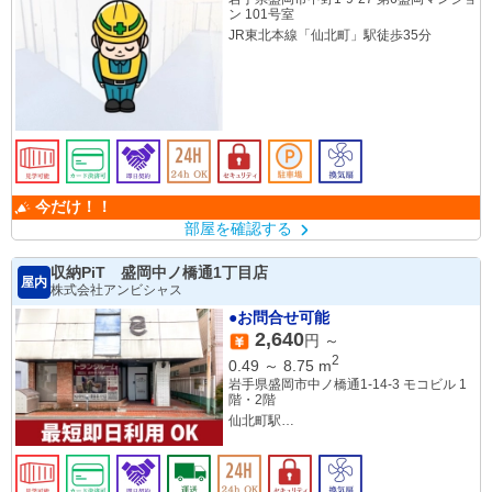
ン 101号室
JR東北本線「仙北町」駅徒歩35分
今だけ！！
部屋を確認する
収納PiT 盛岡中ノ橋通1丁目店
屋内
株式会社アンビシャス
●お問合せ可能
2,640
円 ～
2
0.49
～
8.75
m
岩手県盛岡市中ノ橋通1-14-3 モコビル 1
階・2階
仙北町駅
上盛岡駅