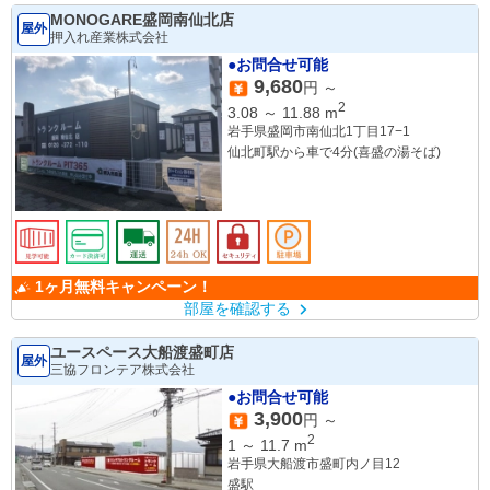
MONOGARE盛岡南仙北店
屋外
押入れ産業株式会社
●お問合せ可能
9,680
円 ～
2
3.08
～
11.88
m
岩手県盛岡市南仙北1丁目17−1
仙北町駅から車で4分(喜盛の湯そば)
1ヶ月無料キャンペーン！
部屋を確認する
ユースペース大船渡盛町店
屋外
三協フロンテア株式会社
●お問合せ可能
3,900
円 ～
2
1
～
11.7
m
岩手県大船渡市盛町内ノ目12
盛駅