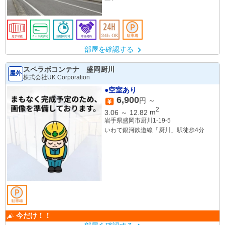
部屋を確認する
スペラボコンテナ 盛岡厨川
屋外
株式会社UK Corporation
●空室あり
6,900
円 ～
2
3.06
～
12.82
m
岩手県盛岡市厨川1-19-5
いわて銀河鉄道線「厨川」駅徒歩4分
今だけ！！