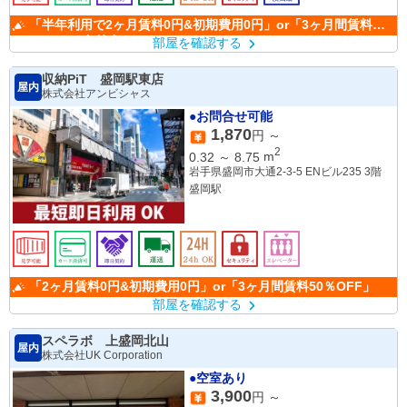
「半年利用で2ヶ月賃料0円&初期費用0円」or「3ヶ月間賃料
50％OFF」(条件有)
部屋を確認する
収納PiT 盛岡駅東店
屋内
株式会社アンビシャス
●お問合せ可能
1,870
円 ～
2
0.32
～
8.75
m
岩手県盛岡市大通2-3-5 ENビル235 3階
盛岡駅
「2ヶ月賃料0円&初期費用0円」or「3ヶ月間賃料50％OFF」
部屋を確認する
スペラボ 上盛岡北山
屋内
株式会社UK Corporation
●空室あり
3,900
円 ～