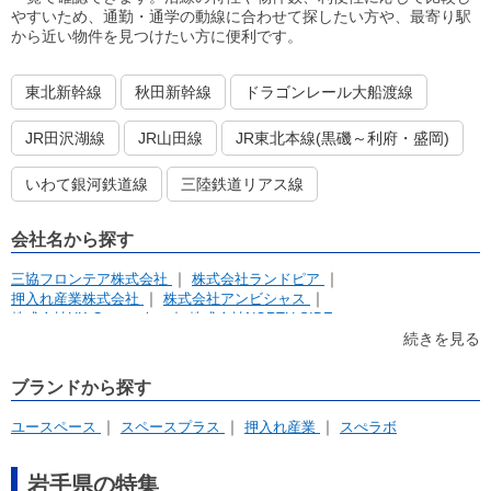
やすいため、通勤・通学の動線に合わせて探したい方や、最寄り駅
から近い物件を見つけたい方に便利です。
東北新幹線
秋田新幹線
ドラゴンレール大船渡線
JR田沢湖線
JR山田線
JR東北本線(黒磯～利府・盛岡)
いわて銀河鉄道線
三陸鉄道リアス線
会社名から探す
三協フロンテア株式会社
株式会社ランドピア
押入れ産業株式会社
株式会社アンビシャス
株式会社UK Corporation
株式会社NORTH SIDE
続きを見る
ブランドから探す
ユースペース
スペースプラス
押入れ産業
スぺラボ
岩手県の特集