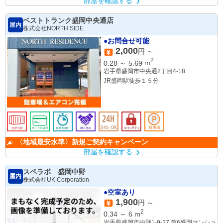
部屋を確認する
ベストトランク盛岡中央通店
屋内
株式会社NORTH SIDE
●お問合せ可能
2,000
円 ～
2
0.28
～
5.69
m
岩手県盛岡市中央通2丁目4-18
JR盛岡駅徒歩１５分
〈地域最安水準〉新規ご契約キャンペーン
部屋を確認する
スペラボ 盛岡中野
屋内
株式会社UK Corporation
●空室あり
1,900
円 ～
2
0.34
～
6
m
岩手県盛岡市中野1-9-27 第6盛岡マンショ