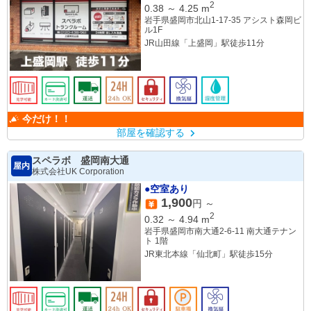
2
0.38
～
4.25
m
岩手県盛岡市北山1-17-35 アシスト森岡ビ
ル1F
JR山田線「上盛岡」駅徒歩11分
今だけ！！
部屋を確認する
スペラボ 盛岡南大通
屋内
株式会社UK Corporation
●空室あり
1,900
円 ～
2
0.32
～
4.94
m
岩手県盛岡市南大通2-6-11 南大通テナン
ト 1階
JR東北本線「仙北町」駅徒歩15分