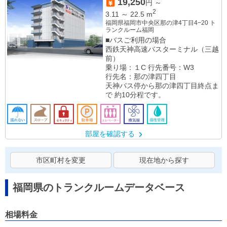
19,250
円 ～
2
3.11
～
22.5
m
福岡県福岡市中央区那の津4丁目4−20 ト
ランクルーム福岡
■バスご利用の場合
西鉄天神高速バスターミナル（三越
前）
乗り場：１C 行先番号：W3
行先名：那の津四丁目
天神バス停から那の津四丁目終点ま
で 約10分程です。
部屋を確認する
市区町村を変更
現在地から探す
福岡県のトランクルームデータベース
相場料金