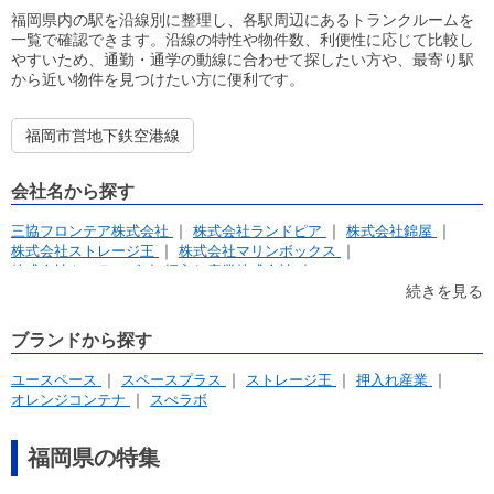
福岡県内の駅を沿線別に整理し、各駅周辺にあるトランクルームを
一覧で確認できます。沿線の特性や物件数、利便性に応じて比較し
やすいため、通勤・通学の動線に合わせて探したい方や、最寄り駅
から近い物件を見つけたい方に便利です。
福岡市営地下鉄空港線
会社名から探す
三協フロンテア株式会社
株式会社ランドピア
株式会社錦屋
株式会社ストレージ王
株式会社マリンボックス
株式会社キュラーズ
押入れ産業株式会社
アパルトマンホールディングス株式会社
続きを見る
リアルテックス マルヤマエンジニアリング
株式会社セイワ地研
イナバクリエイト株式会社
株式会社愛和
株式会社アンビシャス
ブランドから探す
株式会社プラスワン
レンタル収納スペース ＨＡＮＡ８７
リフォームスタジオ株式会社
トランクルーム福岡
ユースペース
スペースプラス
ストレージ王
押入れ産業
株式会社UK Corporation
センチュリー21平野不動産
オレンジコンテナ
スぺラボ
株式会社 ワイズプランニング
アドレス賃貸株式会社
有限会社共建工業
株式会社ニューガイア
福岡県の特集