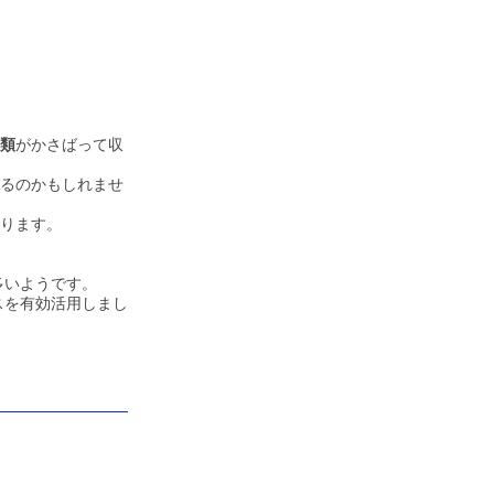
類
がかさばって収
るのかもしれませ
ります。
多いようです。
スを有効
活用しまし