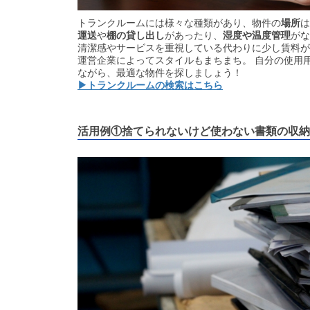
トランクルームには様々な種類があり、物件の
場所
は
運送
や
棚の貸し出し
があったり、
湿度や温度管理
がな
清潔感やサービスを重視している代わりに少し賃料が
運営企業によってスタイルもまちまち。 自分の使用
ながら、最適な物件を探しましょう！
▶トランクルームの検索はこちら
活用例①捨てられないけど使わない書類の収納