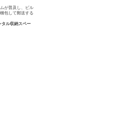
ムが普及し、ビル
梱包して郵送する
ンタル
収納スペー