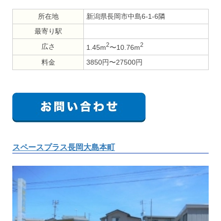
所在地
新潟県長岡市中島6-1-6隣
最寄り駅
2
2
広さ
1.45m
〜10.76m
料金
3850円〜27500円
スペースプラス長岡大島本町