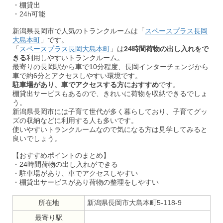
・棚貸出
・24h可能
新潟県長岡市で人気のトランクルームは「
スペースプラス長岡
大島本町
」です。
「
スペースプラス長岡大島本町
」は
24時間荷物の出し入れをで
きる
利用しやすいトランクルーム。
最寄りの長岡駅から車で10分程度、長岡インターチェンジから
車で約6分とアクセスしやすい環境です。
駐車場があり、車でアクセスする方におすすめ
です。
棚貸出サービスもあるので、きれいに荷物を収納できるでしょ
う。
新潟県長岡市には子育て世代が多く暮らしており、子育てグッ
ズの収納などに利用する人も多いです。
使いやすいトランクルームなので気になる方は見学してみると
良いでしょう。
【おすすめポイントのまとめ】
・24時間荷物の出し入れができる
・駐車場があり、車でアクセスしやすい
・棚貸出サービスがあり荷物の整理をしやすい
所在地
新潟県長岡市大島本町5-118-9
最寄り駅