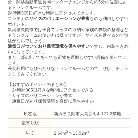
分、関越自動車道長岡インターチェンジから約5分の位置にあ
るトランクルームです。
24時間365日好きな時間にアクセスできます。
コンテナの
サイズのバリエーションが豊富
なのも利用しやすい
ポイント。
新潟県長岡市では子育てグッズの収納や家族の衣類の整理など
トランクルームの使い方は様々ですが、サイズを選べるので無
駄がないでしょう。
通気口がついており保管環境を保ちやすい
ですし、内装もきれ
いになっています。
また、2階以上であっても荷物を運搬しやすい設備が整ってい
ます。
長期利用にもぴったりなトランクルームなので、ぜひ、チェッ
クしてみてください。
【おすすめポイントのまとめ】
・24時間365日好きな時間にアクセスできる
・サイズのバリエーションが豊富
・通気口があり保管環境を良好に保ちやすい
所在地
新潟県長岡市大島新町4-121-3隣地
最寄り駅
2
2
広さ
2.64m
〜13.92m