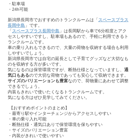
・駐車場
・24h可能
新潟県長岡市でおすすめのトランクルームは「
スペースプラス
長岡中島
」です。
「
スペースプラス長岡中島
」は長岡駅から車で6分程度とアク
セスしやすいですし、駐車場もあるので、手軽に利用できるト
ランクルームです。
車の乗り入れもできるので、大量の荷物を収納する場合も利用
しやすいでしょう。
新潟県長岡市では自宅の延長として子育てグッズなど大切なも
のを収納する方が多いです。
気になるのは保管環境ですが、断熱仕様となっていますし、
通
気口もある
ので大切な荷物であっても安心して収納できます。
サイズのバリエーションも豊富
なので、荷物量にあわせて調整
できるでしょう。
内装もきれいで使いたくなるトランクルームです。
気になる方はぜひ見学してみてください。
【おすすめポイントのまとめ】
・最寄り駅やインターチェンジからアクセスしやすい
・車の乗り入れ可能
・断熱仕様・通気口ありで保管環境を保ちやすい
・サイズのバリエーション豊富
・内装がきれいで使いやすい