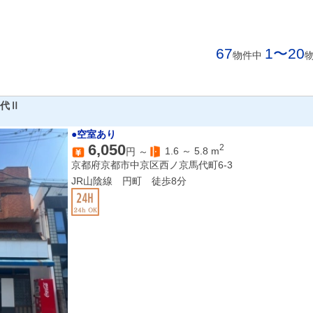
67
1〜20
物件中
馬代Ⅱ
●空室あり
6,050
2
1.6
～
5.8
m
円 ～
京都府京都市中京区西ノ京馬代町6-3
JR山陰線 円町 徒歩8分