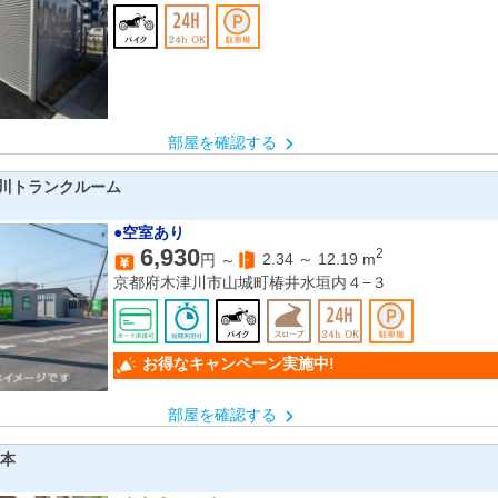
部屋を確認する
川トランクルーム
●空室あり
6,930
2
2.34
～
12.19
m
円 ～
京都府木津川市山城町椿井水垣内４−３
お得なキャンペーン実施中!
部屋を確認する
千本