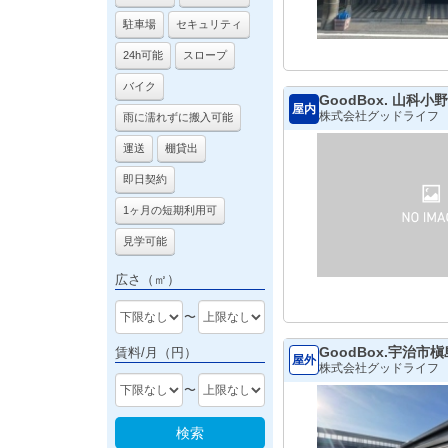
駐車場
セキュリティ
24h可能
スロープ
バイク
GoodBox. 山科小野
屋内
株式会社グッドライフ
雨に濡れずに搬入可能
運送
棚貸出
即日契約
1ヶ月の短期利用可
見学可能
広さ（㎡）
〜
GoodBox.宇治市
賃料/月（円）
屋外
株式会社グッドライフ
〜
検索