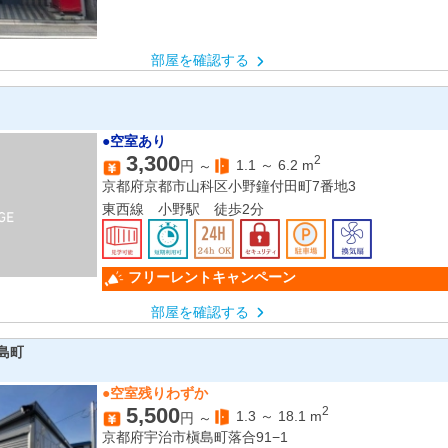
部屋を確認する
●空室あり
3,300
2
1.1
～
6.2
m
円 ～
京都府京都市山科区小野鐘付田町7番地3
東西線 小野駅 徒歩2分
フリーレントキャンペーン
部屋を確認する
槇島町
●空室残りわずか
5,500
2
1.3
～
18.1
m
円 ～
京都府宇治市槇島町落合91−1