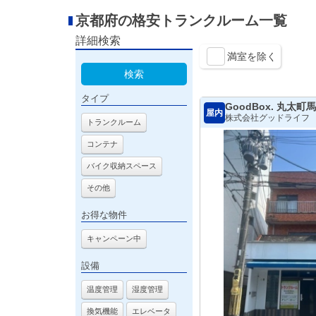
京都府の格安トランクルーム一覧
詳細検索
満室を除く
検索
タイプ
GoodBox. 丸太町
屋内
株式会社グッドライフ
トランクルーム
コンテナ
バイク収納スペース
その他
お得な物件
キャンペーン中
設備
温度管理
湿度管理
換気機能
エレベータ