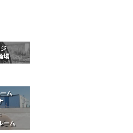
ージ
輪場
ルーム
ナ
が
ルーム