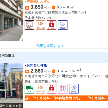
●空室残りわずか
3,850
2
0.8
～
8
m
円 ～
京都府京都市北区衣笠東御所ノ内町48−1
千本北大路バス停
部屋を確認する
川別当町店
●お問合せ可能
2,860
2
0.32
～
7.61
m
円 ～
京都府京都市左京区北白川大堂町61 ホライゾンビル 地
茶山・京都芸術大学駅
元田中駅
「2ヶ月賃料 0円&初期費用 0円」or 「3ヶ月賃料5