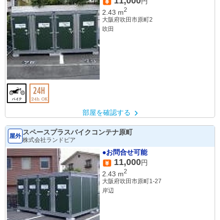
11,000
円
2
2.43
m
大阪府吹田市原町2
吹田
部屋を確認する
スペースプラスバイクコンテナ原町
屋外
株式会社ランドピア
●お問合せ可能
11,000
円
2
2.43
m
大阪府吹田市原町1-27
岸辺