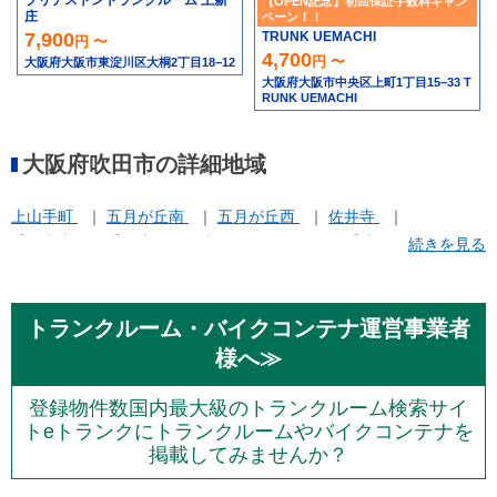
【OPEN記念】初回保証手数料キャン
庄
ペーン！！
TRUNK UEMACHI
7,900
円 〜
4,700
円 〜
大阪府大阪市東淀川区大桐2丁目18−12
大阪府大阪市中央区上町1丁目15−33 T
RUNK UEMACHI
大阪府吹田市の詳細地域
上山手町
五月が丘南
五月が丘西
佐井寺
千里山東
千里山西
南吹田
原町
垂水町
続きを見る
山田市場
岸部南
春日
末広町
片山町
青葉丘南
トランクルーム・バイクコンテナ運営事業者
様へ≫
登録物件数国内最大級のトランクルーム検索サイ
トeトランクにトランクルームやバイクコンテナを
掲載してみませんか？