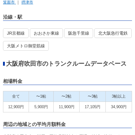
箕面市
摂津市
沿線・駅
JR京都線
おおさか東線
阪急千里線
北大阪急行電鉄
大阪メトロ御堂筋線
大阪府吹田市のトランクルームデータベース
相場料金
全て
〜1帖
〜2帖
〜3帖
3帖以上
12,900円
5,900円
11,900円
17,105円
34,900円
周辺の地域との平均月額料金