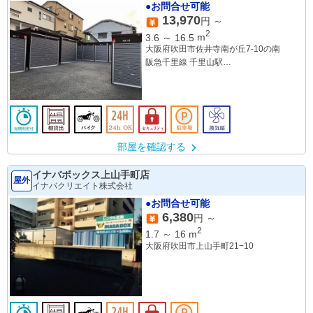
●お問合せ可能
13,970
円 ～
2
3.6
～
16.5
m
大阪府吹田市佐井寺南が丘7-10の南
阪急千里線 千里山駅
阪急千里線 関大前駅
阪急千里線 南千里駅
部屋を確認する
イナバボックス上山手町店
屋外
イナバクリエイト株式会社
●お問合せ可能
6,380
円 ～
2
1.7
～
16
m
大阪府吹田市上山手町21−10