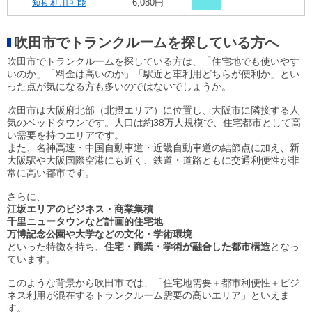
短期利用可能
6,080円
吹田市でトランクルームを探している方へ
吹田市でトランクルームを探している方は、「住宅地でも使いやす
いのか」「料金は高いのか」「駅近と車利用どちらが便利か」とい
った点が気になる方も多いのではないでしょうか。
吹田市は大阪府北部（北摂エリア）に位置し、大阪市に隣接する人
気のベッドタウンです。人口は約38万人規模で、住宅都市として高
い需要を持つエリアです。
また、名神高速・中国自動車道・近畿自動車道の結節点に加え、新
大阪駅や大阪国際空港にも近く、鉄道・道路ともに交通利便性が非
常に高い都市です。
さらに、
江坂エリアのビジネス・商業集積
千里ニュータウンなど計画的住宅地
万博記念公園や大学などの文化・学術環境
といった特徴を持ち、
住宅・商業・学術が融合した都市構造
となっ
ています。
このような背景から吹田市では、「住宅地需要＋都市利便性＋ビジ
ネス利用が混在するトランクルーム需要の高いエリア」といえま
す。