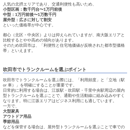
人気の北摂エリアであり、交通利便性も高いため、
小型区画：数千円台〜1万円前後
中型：1万円前後〜1万数千円
屋外型：広さに対して割安
といった価格帯が中心です。
都心（北区・中央区）よりは抑えられていますが、南大阪エリアと
比較するとやや高めの傾向があります。
そのため吹田市は、「利便性と住宅地価値が反映された都市型価格
帯」といえます。
吹田市でトランクルームを選ぶポイント
吹田市でトランクルームを選ぶ際には、「利用頻度」と「立地（駅
or 車）」を明確にすることが重要です。
日常的に利用する場合は、江坂駅・吹田駅・千里中央駅周辺の屋内
型トランクルームを選ぶことで、通勤や生活動線に組み込みやすく
なります。特に江坂エリアはビジネス利用にも適しています。
一方で、
大型家具
アウトドア用品
季節用品
などを保管する場合は、屋外型トランクルームを選ぶことで車での