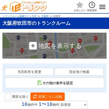
閲覧履歴
お気に入り
トランクルーム検索サイトTOP
大阪府
吹田市
大阪府吹田市のトランクルーム
地図を表示する
市区町村を変更
現在地で検索
その他の条件を設定
満室を除く
部屋ごとに比較
16
1〜16
物件中
物件