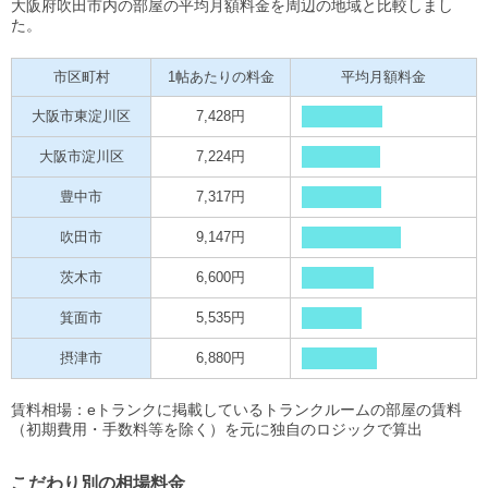
大阪府吹田市内の部屋の平均月額料金を周辺の地域と比較しまし
た。
市区町村
1帖あたりの料金
平均月額料金
大阪市東淀川区
7,428円
大阪市淀川区
7,224円
豊中市
7,317円
吹田市
9,147円
茨木市
6,600円
箕面市
5,535円
摂津市
6,880円
賃料相場：eトランクに掲載しているトランクルームの部屋の賃料
（初期費用・手数料等を除く）を元に独自のロジックで算出
こだわり別の相場料金