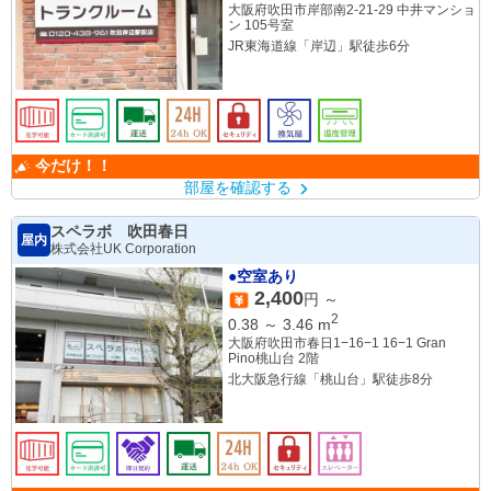
大阪府吹田市岸部南2-21-29 中井マンショ
ン 105号室
JR東海道線「岸辺」駅徒歩6分
今だけ！！
部屋を確認する
スペラボ 吹田春日
屋内
株式会社UK Corporation
●空室あり
2,400
円 ～
2
0.38
～
3.46
m
大阪府吹田市春日1−16−1 16−1 Gran
Pino桃山台 2階
北大阪急行線「桃山台」駅徒歩8分