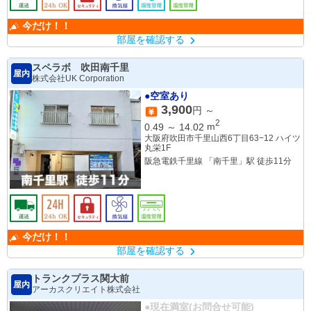
今だけ！！
部屋を確認する
スペラボ 吹田南千里
屋内
株式会社UK Corporation
●空室あり
3,900
円 ～
2
0.49
～
14.02
m
大阪府吹田市千里山西6丁目63−12 ハイツ
丸栄1F
阪急電鉄千里線 「南千里」駅 徒歩11分
今だけ！！
部屋を確認する
トランクプラス関大前
屋内
アーカスクリエイト株式会社
●現在満室(お問合せ可能)