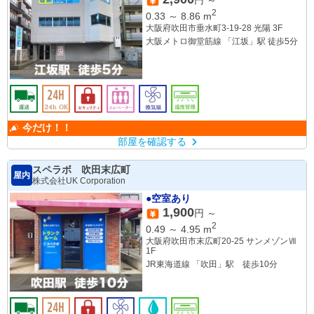
2
0.33
～
8.86
m
大阪府吹田市垂水町3-19-28 光陽 3F
大阪メトロ御堂筋線 「江坂」駅 徒歩5分
今だけ！！
部屋を確認する
スペラボ 吹田末広町
屋内
株式会社UK Corporation
●空室あり
1,900
円 ～
2
0.49
～
4.95
m
大阪府吹田市末広町20-25 サンメゾンⅦ
1F
JR東海道線 「吹田」駅 徒歩10分