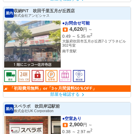
収納PiT 吹田千里五月が丘西店
屋内
株式会社アンビシャス
●お問合せ可能
4,620
円 ～
2
0.49
～
5.35
m
大阪府吹田市五月が丘西7-1 プラネビル
302号室
南千里駅
「初期費用無料」or「3ヶ月間賃料50％OFF」
部屋を確認する
スペラボ 吹田岸辺駅前
屋内
株式会社UK Corporation
●空室あり
2,900
円 ～
2
0.38
～
2.97
m