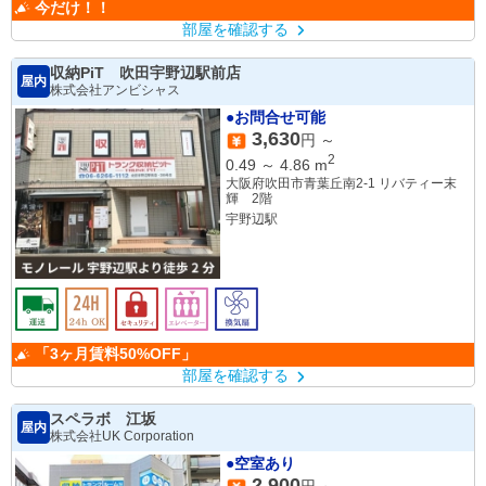
今だけ！！
部屋を確認する
収納PiT 吹田宇野辺駅前店
屋内
株式会社アンビシャス
●お問合せ可能
3,630
円 ～
2
0.49
～
4.86
m
大阪府吹田市青葉丘南2-1 リバティー末
輝 2階
宇野辺駅
「3ヶ月賃料50%OFF」
部屋を確認する
スペラボ 江坂
屋内
株式会社UK Corporation
●空室あり
2,900
円 ～