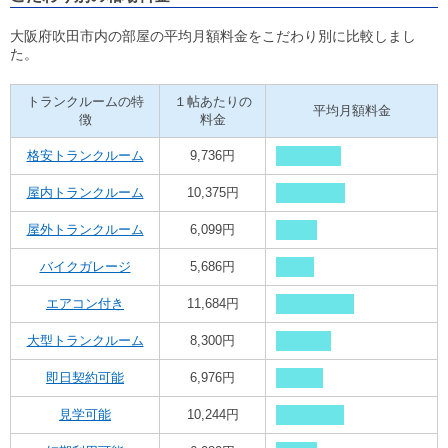
大阪府吹田市内の部屋の平均月額料金をこだわり別に比較しまし
た。
トランクルームの特
１帖あたりの
平均月額料金
徴
料金
格安トランクルーム
9,736円
屋内トランクルーム
10,375円
屋外トランクルーム
6,099円
バイクガレージ
5,686円
エアコン付き
11,684円
大型トランクルーム
8,300円
即日契約可能
6,976円
見学可能
10,244円