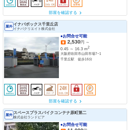
部屋を確認する
イナバボックス千里丘店
屋外
イナバクリエイト株式会社
●お問合せ可能
2,530
円 ～
2
0.45
～
16.3
m
大阪府吹田市山田市場7−1
千里丘駅 徒歩16分
部屋を確認する
スペースプラスバイクコンテナ原町第二
屋外
株式会社ランドピア
●お問合せ可能