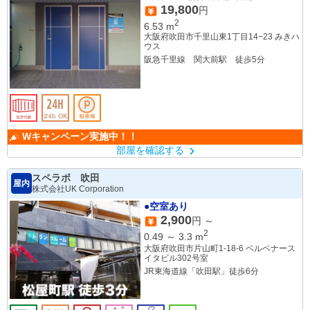
19,800
円
2
6.53
m
大阪府吹田市千里山東1丁目14−23 みきハ
ウス
阪急千里線 関大前駅 徒歩5分
Wキャンペーン実施中！！
部屋を確認する
スペラボ 吹田
屋内
株式会社UK Corporation
●空室あり
2,900
円 ～
2
0.49
～
3.3
m
大阪府吹田市片山町1-18-6 ベルベナース
イタビル302号室
JR東海道線「吹田駅」徒歩6分