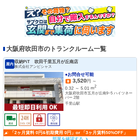
大阪府吹田市のトランクルーム一覧
収納PiT 吹田千里五月が丘南店
屋内
株式会社アンビシャス
●お問合せ可能
3,520
円 ～
2
0.32
～
5.01
m
大阪府吹田市五月が丘南9−5 ハイツネー
バー 2階
千里山駅
「2ヶ月賃料 0円&初期費用 0円」or 「3ヶ月賃料50%OFF」
部屋を確認する