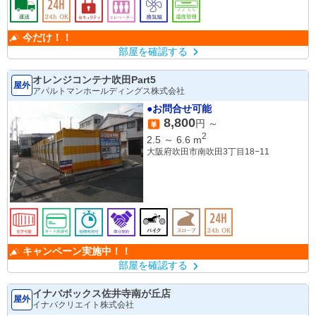
今だけ！！
部屋を確認する
オレンジコンテナ吹田Part5
屋外
アパルトマンホールディングス株式会社
●お問合せ可能
8,800
円 ～
2
2.5
～
6.6
m
大阪府吹田市南吹田3丁目18−11
キャンペーン実施中！！
部屋を確認する
イナバボックス佐井寺南が丘店
屋外
イナバクリエイト株式会社