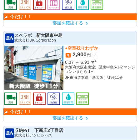
今だけ！！
部屋を確認する
スペラボ 新大阪東中島
屋内
株式会社UK Corporation
●空室残りわずか
2,900
円 ～
2
0.37
～
6.93
m
大阪府大阪市東淀川区東中島5-1-2 マンシ
ョンいまむら 1F
JR東海道本線「新大阪」徒歩11分
今だけ！！
部屋を確認する
収納PiT 下新庄2丁目店
屋内
株式会社アンビシャス