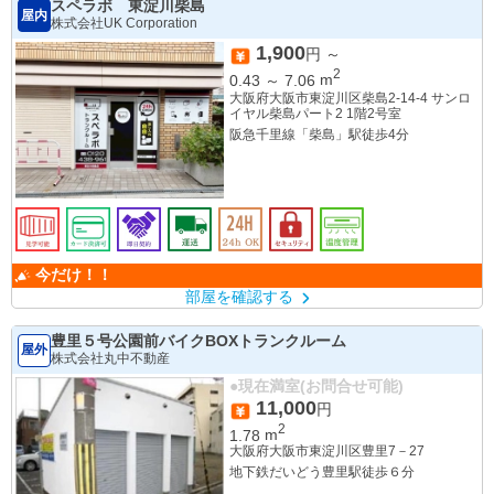
スペラボ 東淀川柴島
屋内
株式会社UK Corporation
1,900
円 ～
2
0.43
～
7.06
m
大阪府大阪市東淀川区柴島2-14-4 サンロ
イヤル柴島パート2 1階2号室
阪急千里線「柴島」駅徒歩4分
今だけ！！
部屋を確認する
豊里５号公園前バイクBOXトランクルーム
屋外
株式会社丸中不動産
●現在満室(お問合せ可能)
11,000
円
2
1.78
m
大阪府大阪市東淀川区豊里7－27
地下鉄だいどう豊里駅徒歩６分