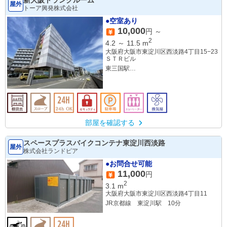
屋外
トーア興発株式会社
●空室あり
10,000
円 ～
2
4.2
～
11.5
m
大阪府大阪市東淀川区西淡路4丁目15−23
ＳＴＲビル
東三国駅
東淀川駅
南吹田駅
部屋を確認する
スペースプラスバイクコンテナ東淀川西淡路
屋外
株式会社ランドピア
●お問合せ可能
11,000
円
2
3.1
m
大阪府大阪市東淀川区西淡路4丁目11
JR京都線 東淀川駅 10分