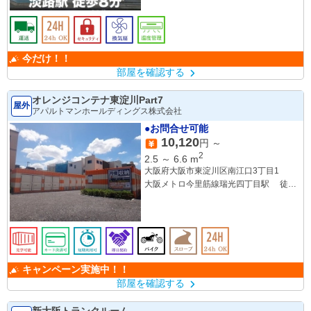
今だけ！！
部屋を確認する
オレンジコンテナ東淀川Part7
屋外
アパルトマンホールディングス株式会社
●お問合せ可能
10,120
円 ～
2
2.5
～
6.6
m
大阪府大阪市東淀川区南江口3丁目1
大阪メトロ今里筋線瑞光四丁目駅 徒歩
12分
キャンペーン実施中！！
部屋を確認する
新大阪トランクルーム