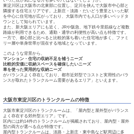
いった点が気になる方も多いのではないでしょうか。
東淀川区は大阪市の北東部に位置し、淀川を挟んで大阪市中心部と
隣接する住宅エリアです。上新庄・淡路・だいどう豊里といった駅
を中心に住宅地が広がっており、大阪市内でも人口が多いベッドタ
ウンとして知られています。
また、新大阪エリアにも近く、JRや阪急、地下鉄今里筋線など複数
路線が利用できるため、通勤・通学の利便性が高い点も特徴です。
一方で、都心部と比べると比較的落ち着いた住宅地が多く、ファミ
リー層や単身世帯が混在する地域となっています。
このような背景から、
マンション・住宅の収納不足を補うニーズ
比較的安価に収納スペースを確保したいニーズ
車を使った実用的な収納ニーズ
がバランスよく存在しており、都市近郊型でコストと実用性のバラ
ンスが取れたトランクルーム需要があるエリア」といえます。
大阪市東淀川区のトランクルームの特徴
大阪市東淀川区のトランクルームは、「屋内型と屋外型がバランス
よく存在する郊外型エリア」です。
区内には約14件のトランクルームが掲載されており、屋内型・屋外
型の両方が選べる点が特徴です。
屋内型トランクルームは、淡路・上新庄・東中島など駅周辺に多