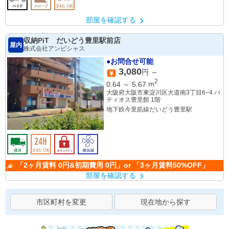
部屋を確認する
収納PiT だいどう豊里駅前店
屋内
株式会社アンビシャス
●お問合せ可能
3,080
円 ～
2
0.64
～
5.67
m
大阪府大阪市東淀川区大道南3丁目6−4 パ
ティオス豊里館 1階
地下鉄今里筋線だいどう豊里駅
「2ヶ月賃料 0円&初期費用 0円」or 「3ヶ月賃料50%OFF」
部屋を確認する
市区町村を変更
現在地から探す