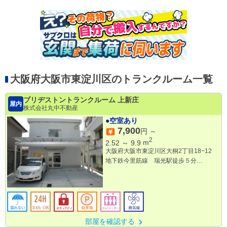
大阪府大阪市東淀川区のトランクルーム一覧
ブリヂストントランクルーム 上新庄
屋内
株式会社丸中不動産
●空室あり
7,900
円 ～
2
2.52
～
9.9
m
大阪府大阪市東淀川区大桐2丁目18−12
地下鉄今里筋線 瑞光駅徒歩５分
阪急京都線 上新庄駅徒歩１５分
部屋を確認する