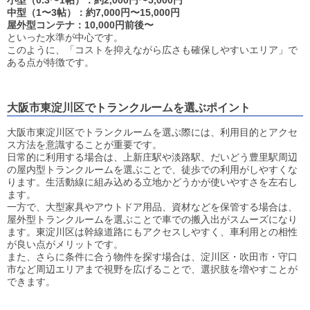
小型（0.3〜1帖）：約2,000円〜5,000円
中型（1〜3帖）：約7,000円〜15,000円
屋外型コンテナ：10,000円前後〜
といった水準が中心です。
このように、「コストを抑えながら広さも確保しやすいエリア」で
ある点が特徴です。
大阪市東淀川区でトランクルームを選ぶポイント
大阪市東淀川区でトランクルームを選ぶ際には、利用目的とアクセ
ス方法を意識することが重要です。
日常的に利用する場合は、上新庄駅や淡路駅、だいどう豊里駅周辺
の屋内型トランクルームを選ぶことで、徒歩での利用がしやすくな
ります。生活動線に組み込める立地かどうかが使いやすさを左右し
ます。
一方で、大型家具やアウトドア用品、資材などを保管する場合は、
屋外型トランクルームを選ぶことで車での搬入出がスムーズになり
ます。東淀川区は幹線道路にもアクセスしやすく、車利用との相性
が良い点がメリットです。
また、さらに条件に合う物件を探す場合は、淀川区・吹田市・守口
市など周辺エリアまで視野を広げることで、選択肢を増やすことが
できます。