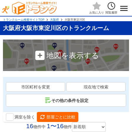
閲覧履歴
お気に入り
トランクルーム検索サイトTOP
大阪府
大阪市東淀川区
大阪府大阪市東淀川区のトランクルーム
地図を表示する
市区町村を変更
現在地で検索
その他の条件を設定
満室を除く
部屋ごとに比較
16
1〜16
物件中
物件