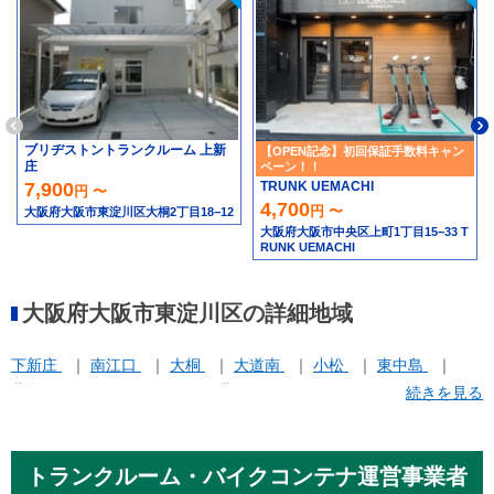
ブリヂストントランクルーム 上新
【OPEN記念】初回保証手数料キャン
庄
ペーン！！
TRUNK UEMACHI
7,900
円 〜
4,700
円 〜
大阪府大阪市東淀川区大桐2丁目18−12
大阪府大阪市中央区上町1丁目15−33 T
RUNK UEMACHI
大阪府大阪市東淀川区の詳細地域
下新庄
南江口
大桐
大道南
小松
東中島
柴島
淡路
西淡路
豊里
続きを見る
トランクルーム・バイクコンテナ運営事業者