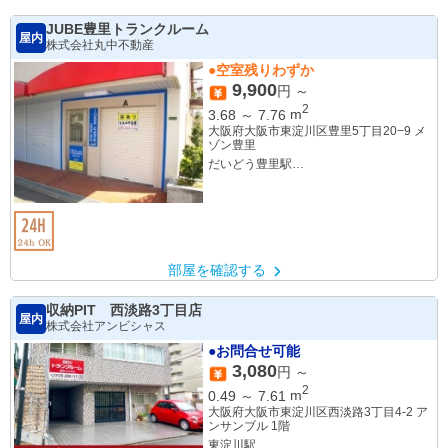
JUBE豊里トランクルーム
屋内
株式会社丸中不動産
●空室残りわずか
9,900
円 ～
2
3.68
～
7.76
m
大阪府大阪市東淀川区豊里5丁目20−9 メ
ゾン豊里
だいどう豊里駅
上新庄駅
部屋を確認する
収納PIT 西淡路3丁目店
屋内
株式会社アンビシャス
●お問合せ可能
3,080
円 ～
2
0.49
～
7.61
m
大阪府大阪市東淀川区西淡路3丁目4-2 ア
ンサンブル 1階
東淀川駅