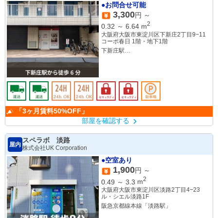
●お問合せ可能
3,300
円 ～
2
0.32
～
6.64
m
大阪府大阪市東淀川区下新庄2丁目9−11
コーポ春日 1階・地下1階
下新庄駅
JR淡路駅
「3ヶ月賃料50%OFF」
部屋を確認する
スペラボ 淡路
屋内
株式会社UK Corporation
●空室あり
1,900
円 ～
2
0.49
～
3.3
m
大阪府大阪市東淀川区淡路2丁目4−23
ル・シエル淡路1F
阪急京都線本線「淡路駅」