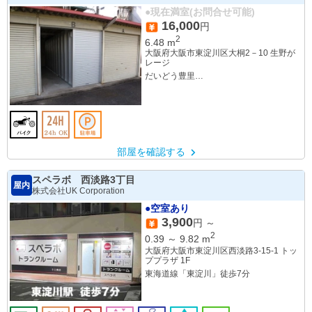
●現在満室(お問合せ可能)
16,000
円
2
6.48
m
大阪府大阪市東淀川区大桐2－10 生野が
レージ
だいどう豊里
瑞光四丁目
上新庄
部屋を確認する
スペラボ 西淡路3丁目
屋内
株式会社UK Corporation
●空室あり
3,900
円 ～
2
0.39
～
9.82
m
大阪府大阪市東淀川区西淡路3-15-1 トッ
ププラザ 1F
東海道線「東淀川」徒歩7分