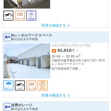
部屋を確認する
Nレンタルワークスペース
屋外
株式会社丸中不動産
●現在満室(お問合せ可能)
62,810
円 ～
2
16.64
～
32.65
m
大阪府大阪市東淀川区小松5丁目7−25 N
レンタルワークスペース
地下鉄瑞光四丁目駅
阪急上新庄駅
部屋を確認する
生野がレージ
屋外
株式会社丸中不動産