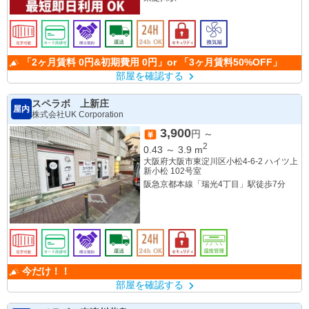
「2ヶ月賃料 0円&初期費用 0円」or 「3ヶ月賃料50%OFF」
部屋を確認する
スペラボ 上新庄
屋内
株式会社UK Corporation
3,900
円 ～
2
0.43
～
3.9
m
大阪府大阪市東淀川区小松4-6-2 ハイツ上
新小松 102号室
阪急京都本線「瑞光4丁目」駅徒歩7分
今だけ！！
部屋を確認する